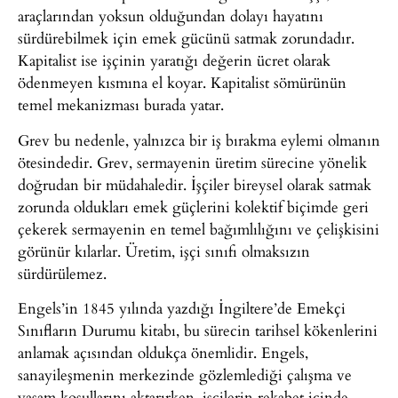
araçlarından yoksun olduğundan dolayı hayatını
sürdürebilmek için emek gücünü satmak zorundadır.
Kapitalist ise işçinin yaratığı değerin ücret olarak
ödenmeyen kısmına el koyar. Kapitalist sömürünün
temel mekanizması burada yatar.
Grev bu nedenle, yalnızca bir iş bırakma eylemi olmanın
ötesindedir. Grev, sermayenin üretim sürecine yönelik
doğrudan bir müdahaledir. İşçiler bireysel olarak satmak
zorunda oldukları emek güçlerini kolektif biçimde geri
çekerek sermayenin en temel bağımlılığını ve çelişkisini
görünür kılarlar. Üretim, işçi sınıfı olmaksızın
sürdürülemez.
Engels’in 1845 yılında yazdığı İngiltere’de Emekçi
Sınıfların Durumu kitabı, bu sürecin tarihsel kökenlerini
anlamak açısından oldukça önemlidir. Engels,
sanayileşmenin merkezinde gözlemlediği çalışma ve
yaşam koşullarını aktarırken, işçilerin rekabet içinde