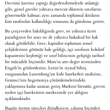
Devrimi üzerine yaptığı değerlendirmelerde anlattığı
gibi, genel grevler yalnızca mevcut düzenin sınırlarını
göstermekle kalmaz; aynı zamanda toplumsal iktidarın
kim tarafından kullanıldığı sorusunu da gündeme getirir.
Bu çerçeveden bakıldığında grev, ne yalnızca ücret
pazarlığının bir aracı ne de yalnızca hukuksal bir hak
olarak görülebilir. Grev, kapitalist toplumun temel
çelişkilerinin görünür hale geldiği, işçi sınıfının kolektif
kapasitesini keşfettiği ve sınıf bilincinin geliştiği tarihsel
bir mücadele biçimidir. Marx’ın artı-değer teorisinden
Engels’in gözlemlerine, Lenin’in siyasal bilinç
vurgusundan Luxemburg’un kitle hareketleri analizine,
Gramsci’nin hegemonya çözümlemelerindeki
yaklaşımına kadar uzanan geniş Marksist literatür, grevin
neden işçi hareketinin merkezinde yer aldığını
açıklamaktadır.
Bugün üretim süreçleri dijitalleşiyor, çalışma biçimleri