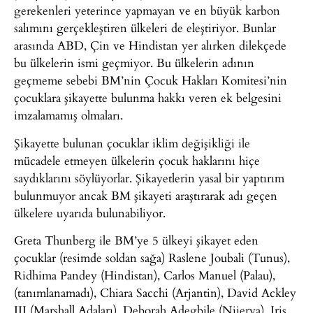
gerekenleri yeterince yapmayan ve en büyük karbon
salımını gerçekleştiren ülkeleri de eleştiriyor. Bunlar
arasında ABD, Çin ve Hindistan yer alırken dilekçede
bu ülkelerin ismi geçmiyor. Bu ülkelerin adının
geçmeme sebebi BM’nin Çocuk Hakları Komitesi’nin
çocuklara şikayette bulunma hakkı veren ek belgesini
imzalamamış olmaları.
Şikayette bulunan çocuklar iklim değişikliği ile
mücadele etmeyen ülkelerin çocuk haklarını hiçe
saydıklarını söylüyorlar. Şikayetlerin yasal bir yaptırım
bulunmuyor ancak BM şikayeti araştırarak adı geçen
ülkelere uyarıda bulunabiliyor.
Greta Thunberg ile BM’ye 5 ülkeyi şikayet eden
çocuklar (resimde soldan sağa) Raslene Joubali (Tunus),
Ridhima Pandey (Hindistan), Carlos Manuel (Palau),
(tanımlanamadı), Chiara Sacchi (Arjantin), David Ackley
III (Marshall Adaları), Deborah Adegbile (Nijerya), Iris