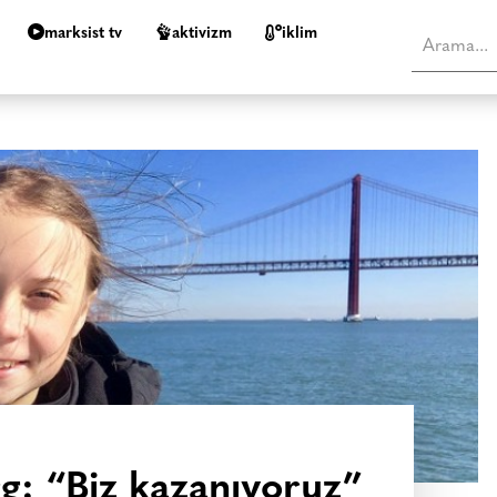
marksist tv
aktivizm
i̇klim
: “Biz kazanıyoruz”