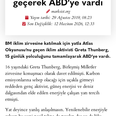
geçerek ABD’ye vardı
marksist.org
Yayın tarihi:
29 Ağustos 2019, 08:23
Son Değişiklik: 12 Haziran 2026, 12:33
BM iklim zirvesine katılmak için yatla Atlas
Okyanusu’nu geçen iklim aktivisti Greta Thunberg,
15 günlük yolculuğunu tamamlayarak ABD’ye vardı.
16 yaşındaki Greta Thunberg, Birleşmiş Milletler
zirvesine konuşmacı olarak davet edilmişti. Karbon
emisyonlarına sebep olacağı için uçakla gitmeyi
reddeden genç aktivist, güneş enerjisi ve deniz
dalgasından elde edilen enerjiyle çalışan yatı tercih
etmişti.
Yat deyince yanlış anlaşılmasın. Yenilenebilir enerjiyle
çalışan bu yeni nesil tekne de tuvalet, duş ya da lüks