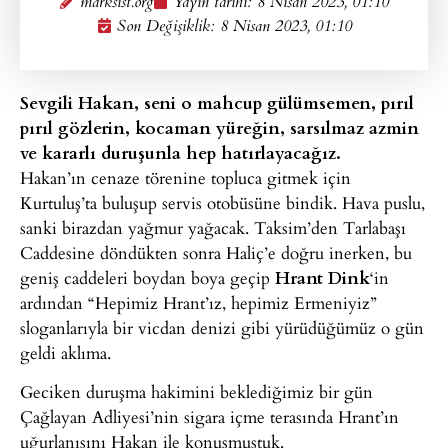
marksist.org
Yayın tarihi:
8 Nisan 2023, 01:10
Son Değişiklik: 8 Nisan 2023, 01:10
Sevgili Hakan, seni o mahcup gülümsemen, pırıl
pırıl gözlerin, kocaman yüreğin, sarsılmaz azmin
ve kararlı duruşunla hep hatırlayacağız.
Hakan’ın cenaze törenine topluca gitmek için
Kurtuluş’ta buluşup servis otobüsüne bindik. Hava puslu,
sanki birazdan yağmur yağacak. Taksim’den Tarlabaşı
Caddesine döndükten sonra Haliç’e doğru inerken, bu
geniş caddeleri boydan boya geçip
Hrant Dink
‘in
ardından “Hepimiz Hrant’ız, hepimiz Ermeniyiz”
sloganlarıyla bir vicdan denizi gibi yürüdüğümüz o gün
geldi aklıma.
Geciken duruşma hakimini beklediğimiz bir gün
Çağlayan Adliyesi’nin sigara içme terasında Hrant’ın
uğurlanışını Hakan ile konuşmuştuk.