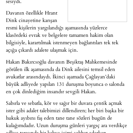
sesiydi.
Davanın özellikle Hrant
Dink cinayetine karışan
resmi kişilerin yargılandığı aşamasında yüzlerce
klasördeki evrak ve belgelere tamamen hakim olan
bilgisiyle, karartılmak istenmeyen bağlantıları tek tek
açığa çıkardı adalete ulaşmak için.
Hakan Bakırcıoğlu davanın Beşiktaş Mahkemesinde
görülen ilk aşamasında da Dink ailesini temsil eden
avukatlar arasındaydı. İkinci aşamada Çağlayan’daki
büyük adliyede yapılan 131 duruşma boyunca o salonda
en çok dinlediğim insandır sevgili Hakan.
Sabırla ve sebatla, kör ve sağır bir duvara çentik açmak
ister gibi adalet talebimizi dillendiren; her biri başka bir
hukuk ayıbını faş eden tane tane sözleri bugün de
kulağımdadır. Uzun duruşma günleri yargıç ara verdikçe
adliye terasında bir kahve içimi sohbet ederken