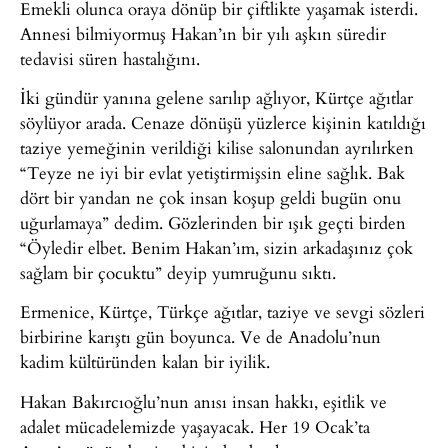
Emekli olunca oraya dönüp bir çiftlikte yaşamak isterdi.
Annesi bilmiyormuş Hakan’ın bir yılı aşkın süredir
tedavisi süren hastalığını.
İki gündür yanına gelene sarılıp ağlıyor, Kürtçe ağıtlar
söylüyor arada. Cenaze dönüşü yüzlerce kişinin katıldığı
taziye yemeğinin verildiği kilise salonundan ayrılırken
“Teyze ne iyi bir evlat yetiştirmişsin eline sağlık. Bak
dört bir yandan ne çok insan koşup geldi bugün onu
uğurlamaya” dedim. Gözlerinden bir ışık geçti birden
“Öyledir elbet. Benim Hakan’ım, sizin arkadaşınız çok
sağlam bir çocuktu” deyip yumruğunu sıktı.
Ermenice, Kürtçe, Türkçe ağıtlar, taziye ve sevgi sözleri
birbirine karıştı gün boyunca. Ve de Anadolu’nun
kadim kültüründen kalan bir iyilik.
Hakan Bakırcıoğlu’nun anısı insan hakkı, eşitlik ve
adalet mücadelemizde yaşayacak. Her 19 Ocak’ta