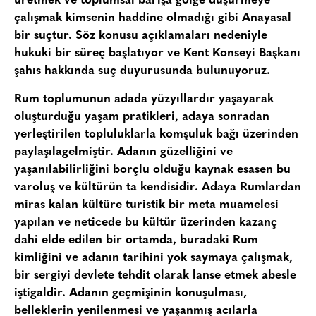
üretmek ve toplumsal barışa gölge düşürmeye
çalışmak kimsenin haddine olmadığı gibi Anayasal
bir suçtur. Söz konusu açıklamaları nedeniyle
hukuki bir süreç başlatıyor ve Kent Konseyi Başkanı
şahıs hakkında suç duyurusunda bulunuyoruz.
Rum toplumunun adada yüzyıllardır yaşayarak
oluşturduğu yaşam pratikleri, adaya sonradan
yerleştirilen topluluklarla komşuluk bağı üzerinden
paylaşılagelmiştir. Adanın güzelliğini ve
yaşanılabilirliğini borçlu olduğu kaynak esasen bu
varoluş ve kültürün ta kendisidir. Adaya Rumlardan
miras kalan kültüre turistik bir meta muamelesi
yapılan ve neticede bu kültür üzerinden kazanç
dahi elde edilen bir ortamda, buradaki Rum
kimliğini ve adanın tarihini yok saymaya çalışmak,
bir sergiyi devlete tehdit olarak lanse etmek abesle
iştigaldir. Adanın geçmişinin konuşulması,
belleklerin yenilenmesi ve yaşanmış acılarla