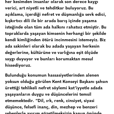
her kesimden insanlar olarak son derece kaygı
verici, art niyetli ve tehditkar buluyoruz. Bu
açıklama, içerdiği nefret ve düşmanlığa sevk edici,
kışkırtıcı dili ile bir arada barış içinde yaşama
isteğinde olan tüm ada halkını rahatsız etmiştir. Bu
topraklarda yaşayan kimsenin herhangi bir şekilde
kendi kimliğinden ötürü incinmesini istemeyiz. Biz
ada sakinleri olarak bu adada yaşayan herkesin
değerlerine, kültürüne ve varlığına eşit ölçüde
saygı duyuyor ve bunları korumaktan mesul
hissediyoruz.
Bulunduğu konumun hassasiyetlerinden alenen
yoksun olduğu görülen Kent Konseyi Başkanı şahsın
ürettiği tehlikeli nefret söylemi kat’iyyetle adada
yaşayanların duygu ve düşüncelerini temsil
etmemektedir. “Dil, ırk, renk, cinsiyet, siyasi
düşünce, felsefi inanç, din, mezhep ve benzeri
sebeplerle ayırım gözetilmeksizin kanun önünde