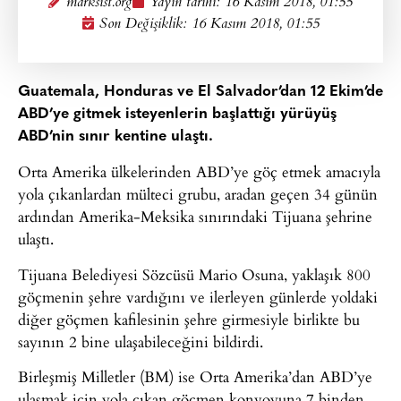
marksist.org
Yayın tarihi:
16 Kasım 2018, 01:55
Son Değişiklik: 16 Kasım 2018, 01:55
Guatemala, Honduras ve El Salvador’dan 12 Ekim’de
ABD’ye gitmek isteyenlerin başlattığı yürüyüş
ABD’nin sınır kentine ulaştı.
Orta Amerika ülkelerinden ABD’ye göç etmek amacıyla
yola çıkanlardan mülteci grubu, aradan geçen 34 günün
ardından Amerika-Meksika sınırındaki Tijuana şehrine
ulaştı.
Tijuana Belediyesi Sözcüsü Mario Osuna, yaklaşık 800
göçmenin şehre vardığını ve ilerleyen günlerde yoldaki
diğer göçmen kafilesinin şehre girmesiyle birlikte bu
sayının 2 bine ulaşabileceğini bildirdi.
Birleşmiş Milletler (BM) ise Orta Amerika’dan ABD’ye
ulaşmak için yola çıkan göçmen konvoyuna 7 binden