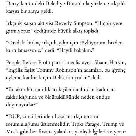
Derry kentindeki Belediye Binası’nda yüzlerce ırkçılık
karşıtı bir araya geldi.
Irkçılık karşıtı aktivist Beverly Simpson, “Hiçbir yere
gitmiyoruz” dediğinde büyük alkış topladı.
“Oradaki birkaç ırkçı haydut için söylüyorum, bizden
kurtulamazsınız,” dedi. “Haydi bakalım.”
People Before Profit partisi meclis üyesi Shaun Harkin,
“İngiliz faşist Tommy Robinson’ın adamları, bu iğrenç
eyleme katılmak için Belfast’a uçtular.” dedi.
“Bu aktörler, tanıdıkları kişiler tarafından kadınlara
saldırıldığında ve öldürüldüğünde neden endişe
duymuyorlar?”
“DUP, zincirlerinden boşalan ırkçı terörün
sorumluluğunu üstlenmelidir. Tıpkı Farage, Trump ve
Musk gibi her fırsatta yalanları, yanlış bilgileri ve yersiz