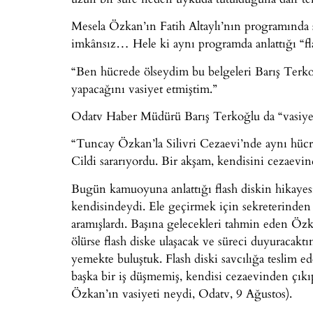
Mesela Özkan’ın Fatih Altaylı’nın programında 
imkânsız… Hele ki aynı programda anlattığı “fla
“Ben hücrede ölseydim bu belgeleri Barış Terko
yapacağını vasiyet etmiştim.”
Odatv Haber Müdürü Barış Terkoğlu da “vasiyet”
“Tuncay Özkan’la Silivri Cezaevi’nde aynı hücred
Cildi sararıyordu. Bir akşam, kendisini cezaevin
Bugün kamuoyuna anlattığı flash diskin hikayesin
kendisindeydi. Ele geçirmek için sekreterinden ş
aramışlardı. Başına gelecekleri tahmin eden Özka
ölürse flash diske ulaşacak ve süreci duyuracak
yemekte buluştuk. Flash diski savcılığa teslim e
başka bir iş düşmemiş, kendisi cezaevinden çıkıp 
Özkan’ın vasiyeti neydi, Odatv, 9 Ağustos).