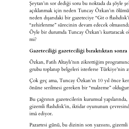
Şeytan’ın sor dediği soru bu noktada da şöyle ş
açıklanmak için neden Tuncay Özkan’ın ölümün
neden dışarıdaki bir gazeteciye “Git o flashdisk
“zehirlenme” sürecinin devam edecek olmasında
Öyle bir durumda Tuncay Özkan’ı kurtaracak ol
mi?
Gazeteciliği gazeteciliği bıraktıktan sonra
Özkan, Fatih Altaylı’nın zikrettiğim programında
grubu toplanıp belgeleri isterlerse Türkiye’nin 
Çok geç ama, Tuncay Özkan’ın 10 yıl önce kendi
önüne serilmesi gereken bir “malzeme” olduğun
Bu çağrının gazetecilerin kurumsal yapılarında
gizemli flashdisk’in, iktidar oyununun çevresin
imâ ediyor.
Pazartesi günü, bu dizinin son yazısını, gizemli 