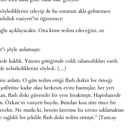
söylediklerini izleyip de bu sorunun akla gelmemesi
shdisk vasiyeti”ni öğrenince:
ğlu açıklayacaktı. Ona kime teslim edeceğini, ne
i şöyle anlatmıştı:
e kaldık. Yanına gittiğimde ciddi rahatsızlıkları vardı.
de zehirlediklerini söyledi. (…)
i anlattı. O gün teslim ettiği flash diskin bir örneği
oförüne kadar olası herkesin evini basmışlar, her yeri
n, flash diski güvenilir bir yere bırakmıştı. Hapishanede
tım. Özkan’ın vasiyeti buydu. Bundan kısa süre önce bir
decekti. Ne mutlu ki, benim üzerime bu sırrını saklamaktan
sağlıklı bir şekilde flash diski teslim etmişti.” (Tuncay