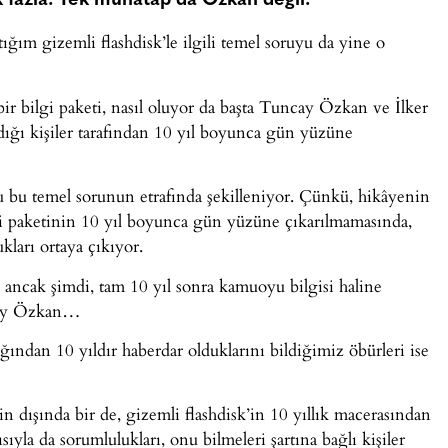
k fazla. Tek muhatap da Özkan değil.
ım gizemli flashdisk’le ilgili temel soruyu da yine o
ir bilgi paketi, nasıl oluyor da başta Tuncay Özkan ve İlker
ığı kişiler tarafından 10 yıl boyunca gün yüzüne
ğu bu temel sorunun etrafında şekilleniyor. Çünkü, hikâyenin
ilgi paketinin 10 yıl boyunca gün yüzüne çıkarılmamasında,
kları ortaya çıkıyor.
 ancak şimdi, tam 10 yıl sonra kamuoyu bilgisi haline
ncay Özkan…
ğından 10 yıldır haberdar olduklarını bildiğimiz öbürleri ise
 dışında bir de, gizemli flashdisk’in 10 yıllık macerasından
ıyla da sorumlulukları, onu bilmeleri şartına bağlı kişiler