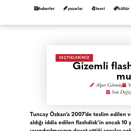
haberler
yazarlar
teori
kültür
SEÇTIKLERIMIZ
Gizemli flas
mu
Alper Görmüş
Y
Son Değiş
Tuncay Özkan’a 2007’de teslim edilen v
aldığı iddia edilen flashdisk’in ancak 10