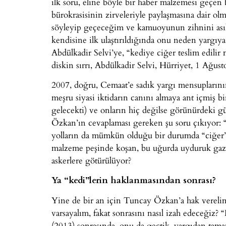
ilk soru, eline böyle bir haber malzemesi geçen 
bürokrasisinin zirveleriyle paylaşmasına dair o
söyleyip geçeceğim ve kamuoyunun zihnini asıl
kendisine ilk ulaştırıldığında onu neden yargıya 
Abdülkadir Selvi’ye, “kediye ciğer teslim edilir 
diskin sırrı, Abdülkadir Selvi, Hürriyet, 1 Ağust
2007, doğru, Cemaat’e sadık yargı mensuplarının
meşru siyasi iktidarın canını almaya ant içmiş bi
gelecekti) ve onların hiç değilse görünürdeki 
Özkan’ın cevaplaması gereken şu soru çıkıyor: “C
yolların da mümkün olduğu bir durumda “ciğer
malzeme peşinde koşan, bu uğurda uyduruk gaze
askerlere götürülüyor?
Ya “kedi”lerin haklanmasından sonrası?
Yine de bir an için Tuncay Özkan’a hak vereli
varsayalım, fakat sonrasını nasıl izah edeceğiz?
(2013) sonrasında, onu da geçtik, yargıdan ta