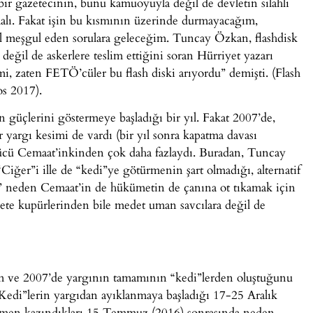
bir gazetecinin, bunu kamuoyuyla değil de devletin silahlı
lmalı. Fakat işin bu kısmının üzerinde durmayacağım,
 meşgul eden sorulara geleceğim. Tuncay Özkan, flashdisk
değil de askerlere teslim ettiğini soran Hürriyet yazarı
mi, zaten FETÖ’cüler bu flash diski arıyordu” demişti. (Flash
os 2017).
 güçlerini göstermeye başladığı bir yıl. Fakat 2007’de,
r yargı kesimi de vardı (bir yıl sonra kapatma davası
gücü Cemaat’inkinden çok daha fazlaydı. Buradan, Tuncay
iğer”i ille de “kedi”ye götürmenin şart olmadığı, alternatif
” neden Cemaat’in de hükümetin de çanına ot tıkamak için
te kupürlerinden bile medet uman savcılara değil de
m ve 2007’de yargının tamamının “kedi”lerden oluştuğunu
 “Kedi”lerin yargıdan ayıklanmaya başladığı 17-25 Aralık
mamen kazındıkları 15 Temmuz (2016) sonrasında neden