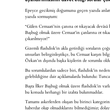
uyandırılmasının davet ettiği sorular ço
Epeyce gecikmiş doğumunu geçen yazıda anlattığ
yazıda sormuştum:
“Gülen Cemaati’nin çanına ot tıkayacak devâsâ b
Başbuğ olmak üzere Cemaat’in çanlarına ot tıkad
çıkarılmıyor?”
Gizemli flashdisk’in akla getirdiği soruların ço
unsurları belirginleştikçe, bu Cemaat karşıtı b
Özkan’ın dışında başka kişilerin de sorumlu oldu
Bu sorumlulardan sadece biri, flashdisk’in neden
gelebildiğine dair açıklamalarda bulundu: Tu
Başta İlker Başbuğ olmak üzere flashdisk’in varlı
bu konuda herhangi bir izahta bulunmadılar.
Tamamı askerlerden oluşan bu birinci kategorinin
haberdar olup olmadıklarını bilmediğimiz; dolayıs