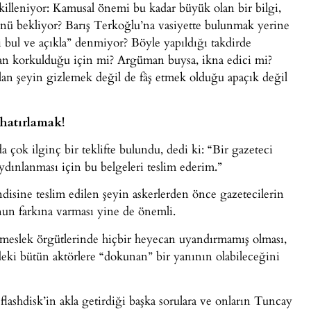
ekilleniyor: Kamusal önemi bu kadar büyük olan bir bilgi,
ü bekliyor? Barış Terkoğlu’na vasiyette bulunmak yerine
’i bul ve açıkla” denmiyor? Böyle yapıldığı takdirde
n korkulduğu için mi? Argüman buysa, ikna edici mi?
an şeyin gizlemek değil de fâş etmek olduğu apaçık değil
 hatırlamak!
 çok ilginç bir teklifte bulundu, dedi ki: “Bir gazeteci
aydınlanması için bu belgeleri teslim ederim.”
sine teslim edilen şeyin askerlerden önce gazetecilerin
un farkına varması yine de önemli.
, meslek örgütlerinde hiçbir heyecan uyandırmamış olması,
deki bütün aktörlere “dokunan” bir yanının olabileceğini
flashdisk’in akla getirdiği başka sorulara ve onların Tuncay