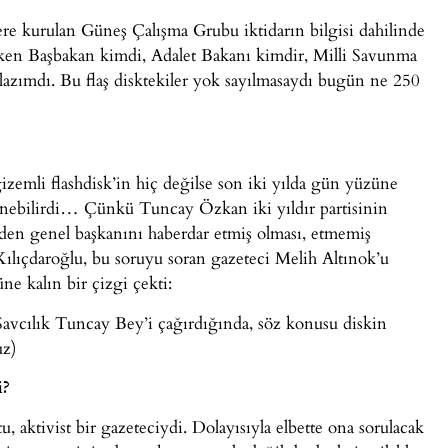
zere kurulan Güneş Çalışma Grubu iktidarın bilgisi dahilinde
ken Başbakan kimdi, Adalet Bakanı kimdir, Milli Savunma
lazımdı. Bu flaş disktekiler yok sayılmasaydı bugün ne 250
izemli flashdisk’in hiç değilse son iki yılda gün yüzüne
lenebilirdi… Çünkü Tuncay Özkan iki yıldır partisinin
lgiden genel başkanını haberdar etmiş olması, etmemiş
ılıçdaroğlu, bu soruyu soran gazeteci Melih Altınok’u
ne kalın bir çizgi çekti:
Savcılık Tuncay Bey’i çağırdığında, söz konusu diskin
uz)
i?
 aktivist bir gazeteciydi. Dolayısıyla elbette ona sorulacak