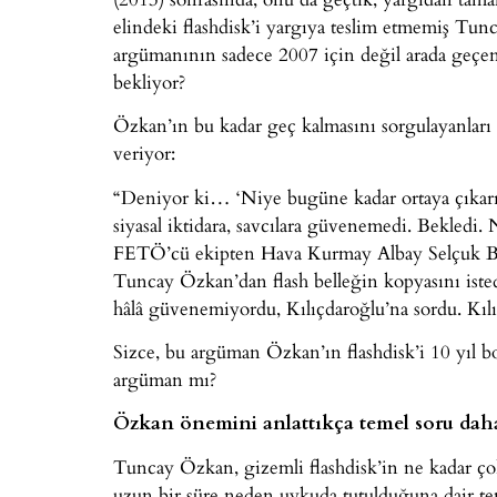
elindeki flashdisk’i yargıya teslim etmemiş Tun
argümanının sadece 2007 için değil arada geçen
bekliyor?
Özkan’ın bu kadar geç kalmasını sorgulayanları 
veriyor:
“Deniyor ki… ‘Niye bugüne kadar ortaya çıka
siyasal iktidara, savcılara güvenemedi. Bekledi
FETÖ’cü ekipten Hava Kurmay Albay Selçuk Başy
Tuncay Özkan’dan flash belleğin kopyasını iste
hâlâ güvenemiyordu, Kılıçdaroğlu’na sordu. Kılı
Sizce, bu argüman Özkan’ın flashdisk’i 10 yıl b
argüman mı?
Özkan önemini anlattıkça temel soru daha
Tuncay Özkan, gizemli flashdisk’in ne kadar çok
uzun bir süre neden uykuda tutulduğuna dair tem