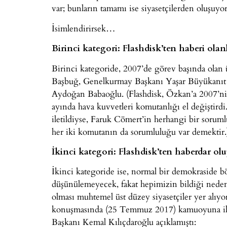
var; bunların tamamı ise siyasetçilerden oluşuyor
İsimlendirirsek…
Birinci kategori: Flashdisk’ten haberi olan
Birinci kategoride, 2007’de görev başında olan
Başbuğ, Genelkurmay Başkanı Yaşar Büyükanıt
Aydoğan Babaoğlu. (Flashdisk, Özkan’a 2007’nin
ayında hava kuvvetleri komutanlığı el değiştirdi
iletildiyse, Faruk Cömert’in herhangi bir sorum
her iki komutanın da sorumluluğu var demektir.
İkinci kategori: Flashdisk’ten haberdar ol
İkinci kategoride ise, normal bir demokraside b
düşünülemeyecek, fakat hepimizin bildiği nedenl
olması muhtemel üst düzey siyasetçiler yer alıyor
konuşmasında (25 Temmuz 2017) kamuoyuna ilk
Başkanı Kemal Kılıçdaroğlu açıklamıştı: