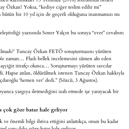
cay Özkan? Yoksa, “kediye ciğer teslim edilir mi”
 bütün bir 10 yıl için de geçerli olduğuna inanmamızı mı
eleştirdiği yazısında Soner Yalçın bu soruya “evet” cevabını
rılmadı?’ Tuncay Özkan FETÖ soruşturmasını yürüten
. Ne zaman… Flash bellek incelemesini sümen altı eden
iğit itirafçı olunca… Soruşturmayı yürüten savcılar
di. Hapse atılan, öldürülmek istenen Tuncay Özkan hakkıyla
çdaroğlu ‘hemen ver’ dedi.” (Sözcü, 3 Ağustos).
oyunca yargıya iletmediğini izah etmede işe yarayacak bir
 çok göze batar hale geliyor
 ve önemli bilgi ihtiva ettiğini anlattıkça, onun bu kadar
el soru daha göze batar hale geliyor.