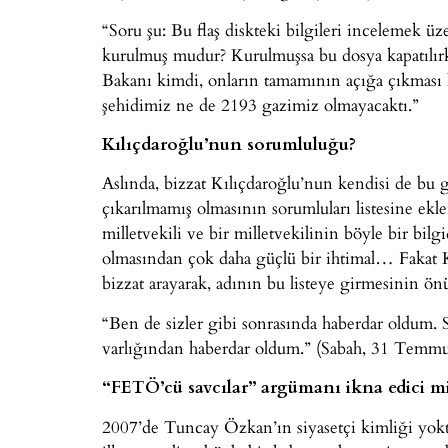
“Soru şu: Bu flaş diskteki bilgileri incelemek ü
kurulmuş mudur? Kurulmuşsa bu dosya kapatılır
Bakanı kimdi, onların tamamının açığa çıkması 
şehidimiz ne de 2193 gazimiz olmayacaktı.”
Kılıçdaroğlu’nun sorumluluğu?
Aslında, bizzat Kılıçdaroğlu’nun kendisi de bu g
çıkarılmamış olmasının sorumluları listesine ek
milletvekili ve bir milletvekilinin böyle bir bi
olmasından çok daha güçlü bir ihtimal… Fakat K
bizzat arayarak, adının bu listeye girmesinin önü
“Ben de sizler gibi sonrasında haberdar oldum. 
varlığından haberdar oldum.” (Sabah, 31 Temm
“FETÖ’cü savcılar” argümanı ikna edici m
2007’de Tuncay Özkan’ın siyasetçi kimliği yoktu,