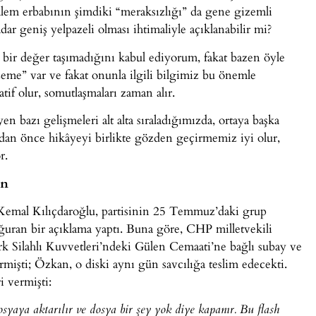
kalem erbabının şimdiki “meraksızlığı” da gene gizemli
dar geniş yelpazeli olması ihtimaliyle açıklanabilir mi?
bir değer taşımadığını kabul ediyorum, fakat bazen öyle
eme” var ve fakat onunla ilgili bilgimiz bu önemle
tif olur, somutlaşmaları zaman alır.
 bazı gelişmeleri alt alta sıraladığımızda, ortaya başka
ondan önce hikâyeyi birlikte gözden geçirmemiz iyi olur,
r.
an
Kemal Kılıçdaroğlu, partisinin 25 Temmuz’daki grup
oğuran bir açıklama yaptı. Buna göre, CHP milletvekili
Silahlı Kuvvetleri’ndeki Gülen Cemaati’ne bağlı subay ve
vermişti; Özkan, o diski aynı gün savcılığa teslim edecekti.
ri vermişti:
osyaya aktarılır ve dosya bir şey yok diye kapanır. Bu flash