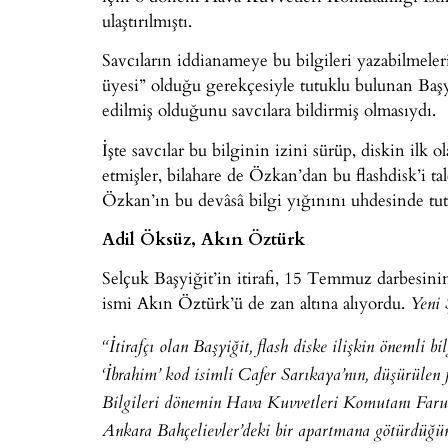
ulaştırılmıştı.
Savcıların iddianameye bu bilgileri yazabilmel
üyesi” olduğu gerekçesiyle tutuklu bulunan Başyi
edilmiş olduğunu savcılara bildirmiş olmasıydı.
İşte savcılar bu bilginin izini sürüp, diskin ilk
etmişler, bilahare de Özkan’dan bu flashdisk’i t
Özkan’ın bu devâsâ bilgi yığınını uhdesinde tu
Adil Öksüz, Akın Öztürk
Selçuk Başyiğit’in itirafı, 15 Temmuz darbesinin
ismi Akın Öztürk’ü de zan altına alıyordu.
Yeni 
“İtirafçı olan Başyiğit, flash diske ilişkin önemli 
‘İbrahim’ kod isimli Cafer Sarıkaya’nın, düşürülen
Bilgileri dönemin Hava Kuvvetleri Komutanı Faruk
Ankara Bahçelievler’deki bir apartmana götürdüğün