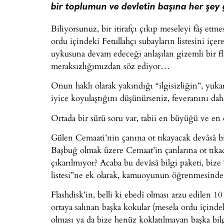
bir toplumun ve devletin başına her şey g
Biliyorsunuz, bir itirafçı çıkıp meseleyi fâş et
ordu içindeki Fetullahçı subayların listesini içe
uykusuna devam edeceği anlaşılan gizemli bir fla
meraksızlığımızdan söz ediyor…
Onun haklı olarak yakındığı “ilgisizliğin”, yuka
iyice koyulaştığını düşünürseniz, feveranını daha
Ortada bir sürü soru var, tabii en büyüğü ve en 
Gülen Cemaati’nin çanına ot tıkayacak devâsâ bi
Başbuğ olmak üzere Cemaat’in çanlarına ot tıkad
çıkarılmıyor? Acaba bu devâsâ bilgi paketi, bize
listesi”ne ek olarak, kamuoyunun öğrenmesinde s
Flashdisk’in, belli ki ebedî olması arzu edilen 
ortaya salınan başka kokular (mesela ordu içindek
olması ya da bize henüz koklatılmayan başka bilg