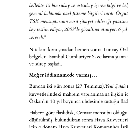
bellekte 15 bin subay ve astsubay içeren bilgi ve bel
general hakkında özel fişleme bilgileri vardı. Örgüt
TSK mensuplarının nasıl şikayet edileceği yazışma
bey teslim ediyor, 2008’de gözaltına alınıyor, 6 yı
verecek.”
Nitekim konuşmadan hemen sonra Tuncay Özkan
belgeleri İstanbul Cumhuriyet Savcılarına şu an i
ve süreç başladı.
Meğer iddianamede varmış…
Bundan iki gün sonra (27 Temmuz),
m
Yeni Şafak
kuvvetlerindeki mahrem yapılanmasına ilişkin i
Özkan’ın 10 yıl boyunca uhdesinde tuttuğu flashd
Habere göre flashdisk, Cemaat mensubu olduğu 
düşürülmüş, bulunduktan sonra Hava Kuvvetleri
için o dönem Hava Kuvvetleri Komutanlığı İst