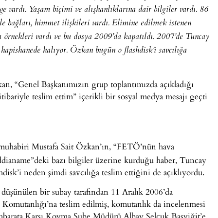
ge vardı. Yaşam biçimi ve alışkanlıklarına dair bilgiler vardı. 86
le bağları, himmet ilişkileri vardı. Elimine edilmek istenen
 örnekleri vardı ve bu dosya 2009’da kapatıldı. 2007’de Tuncay
l hapishanede kalıyor. Özkan bugün o flashdisk’i savcılığa
, “Genel Başkanımızın grup toplantımızda açıkladığı
tibariyle teslim ettim” içerikli bir sosyal medya mesajı geçti
uhabiri Mustafa Sait Özkan’ın, “FETÖ’nün hava
ddianame”deki bazı bilgiler üzerine kurduğu haber, Tuncay
isk’i neden şimdi savcılığa teslim ettiğini de açıklıyordu.
düşünülen bir subay tarafından 11 Aralık 2006’da
 Komutanlığı’na teslim edilmiş, komutanlık da incelenmesi
ihbarata Karşı Koyma Şube Müdürü Albay Selçuk Başyiğit’e