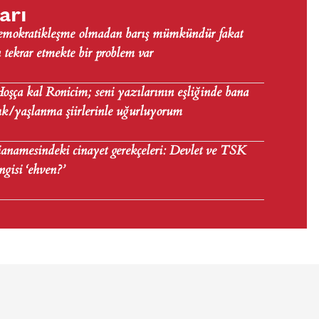
arı
Demokratikleşme olmadan barış mümkündür fakat
tekrar etmekte bir problem var
şça kal Ronicim; seni yazılarının eşliğinde bana
lık/yaşlanma şiirlerinle uğurluyorum
anamesindeki cinayet gerekçeleri: Devlet ve TSK
angisi ‘ehven?’