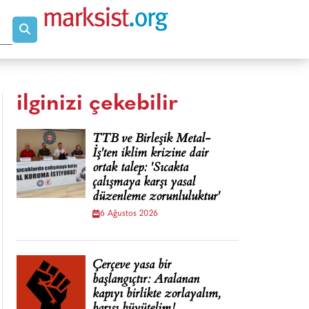
ilginizi çekebilir
TTB ve Birleşik Metal-
İş'ten iklim krizine dair
ortak talep: 'Sıcakta
çalışmaya karşı yasal
düzenleme zorunluluktur'
6 Ağustos 2026
Çerçeve yasa bir
başlangıçtır: Aralanan
kapıyı birlikte zorlayalım,