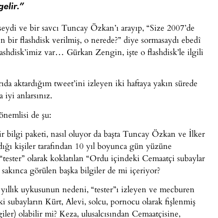
elir.”
meseydi ve bir savcı Tuncay Özkan’ı arayıp, “Size 2007’de
ren bir flashdisk verilmiş, o nerede?” diye sormasaydı ebedî
shdisk’imiz var… Gürkan Zengin, işte o flashdisk’le ilgili
rıda aktardığım tweet’ini izleyen iki haftaya yakın sürede
 iyi anlarsınız.
önemlisi de şu:
r bilgi paketi, nasıl oluyor da başta Tuncay Özkan ve İlker
ığı kişiler tarafından 10 yıl boyunca gün yüzüne
 “tester” olarak koklatılan “Ordu içindeki Cemaatçi subaylar
akınca görülen başka bilgiler de mi içeriyor?
10 yıllık uykusunun nedeni, “tester”ı izleyen ve mecburen
i subayların Kürt, Alevi, solcu, pornocu olarak fişlenmiş
iler) olabilir mi? Keza, ulusalcısından Cemaatçisine,