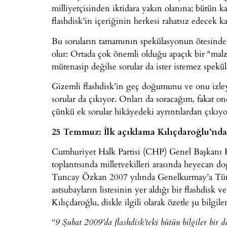
milliyetçisinden iktidara yakın olanına; bütün 
flashdisk’in içeriğinin herkesi rahatsız edecek ka
Bu soruların tamamının spekülasyonun ötesinde 
olur: Ortada çok önemli olduğu apaçık bir “malz
mütenasip değilse sorular da ister istemez speküla
Gizemli flashdisk’in geç doğumunu ve onu izleyen
sorular da çıkıyor. Onları da soracağım, fakat 
çünkü ek sorular hikâyedeki ayrıntılardan çıkıyo
25 Temmuz: İlk açıklama Kılıçdaroğlu’nd
Cumhuriyet Halk Partisi (CHP) Genel Başkanı 
toplantısında milletvekilleri arasında heyecan d
Tuncay Özkan 2007 yılında Genelkurmay’a Türk 
astsubayların listesinin yer aldığı bir flashdisk 
Kılıçdaroğlu, diskle ilgili olarak özetle şu bilgile
“9 Şubat 2009’da flashdisk’teki bütün bilgiler bir d