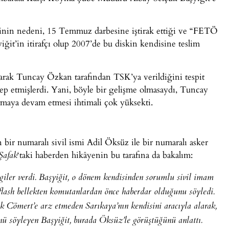
erinin nedeni, 15 Temmuz darbesine iştirak ettiği ve “FETÖ
ğit’in itirafçı olup 2007’de bu diskin kendisine teslim
 olarak Tuncay Özkan tarafından TSK’ya verildiğini tespit
alep etmişlerdi. Yani, böyle bir gelişme olmasaydı, Tuncay
tmaya devam etmesi ihtimali çok yüksekti.
 bir numaralı sivil ismi Adil Öksüz ile bir numaralı asker
‘taki haberden hikâyenin bu tarafına da bakalım:
Şafak
bilgiler verdi. Başyiğit, o dönem kendisinden sorumlu sivil imam
 flash bellekten komutanlardan önce haberdar olduğunu söyledi.
 Cömert’e arz etmeden Sarıkaya’nın kendisini aracıyla alarak,
ü söyleyen Başyiğit, burada Öksüz’le görüştüğünü anlattı.