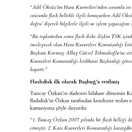
“Adil Öksüz’ün Hava Kuvvetleri’nden sorumlu en et
sırasında flash bellekle ilgili konuşurken Adil Ök
doğru’ diyerek bilgilerle ilgili ne işlem yapacağını
“Bu toplantıdan sonra flash diske ilişkin TSK için
inceleyecek olan Hava Kuvvetleri Komutanlığı İsti
Başkanı Kurmay Albay Gürsel Tokmakoğlu’na ait ses
Kuvvetleri Komutanlığı İstihbarat Başkanlığı göre
kapattı.”
Flashdisk ilk olarak Başbuğ’a verilmiş
Tuncay Özkan’ın ifadesini bilahare dönemin Ka
flashdisk’in Özkan tarafından kendisine teslim e
kamuoyuna şöyle duyurdu:
“1. Tuncay Özkan 2007 yılında bir flash belleği 
etmiştir. 2. Kara Kuvvetleri Komutanlığı karargâhı