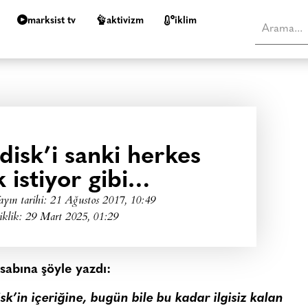
marksist tv
aktivizm
i̇klim
disk’i sanki herkes
 istiyor gibi…
ayın tarihi:
21 Ağustos 2017, 10:49
iklik: 29 Mart 2025, 01:29
sabına şöyle yazdı:
sk’in içeriğine, bugün bile bu kadar ilgisiz kalan