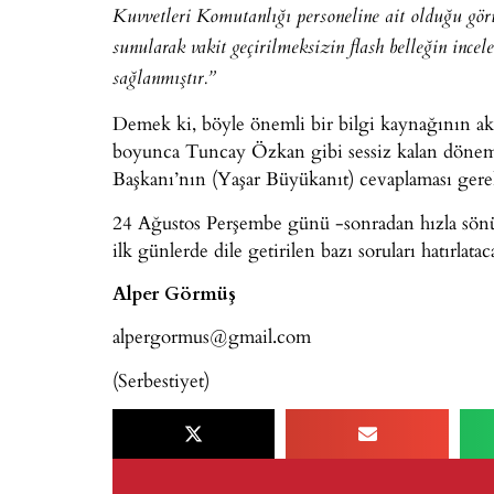
Kuvvetleri Komutanlığı personeline ait olduğu gö
sunularak vakit geçirilmeksizin flash belleğin in
sağlanmıştır.”
Demek ki, böyle önemli bir bilgi kaynağının akı
boyunca Tuncay Özkan gibi sessiz kalan döne
Başkanı’nın (Yaşar Büyükanıt) cevaplaması gerek
24 Ağustos Perşembe günü -sonradan hızla sönü
ilk günlerde dile getirilen bazı soruları hatırlata
Alper Görmüş
alpergormus@gmail.com
(Serbestiyet)