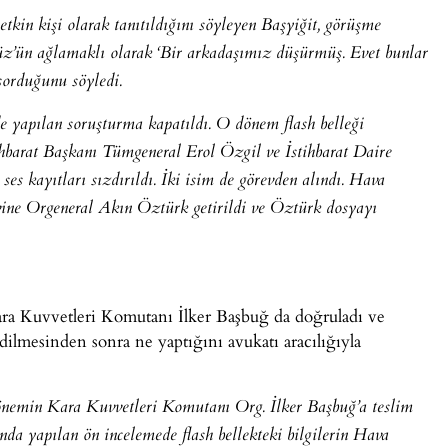
kin kişi olarak tanıtıldığını söyleyen Başyiğit, görüşme
süz’ün ağlamaklı olarak ‘Bir arkadaşımız düşürmüş. Evet bunlar
 sorduğunu söyledi.
de yapılan soruşturma kapatıldı. O dönem flash belleği
hbarat Başkanı Tümgeneral Erol Özgil ve İstihbarat Daire
 kayıtları sızdırıldı. İki isim de görevden alındı. Hava
vine Orgeneral Akın Öztürk getirildi ve Öztürk dosyayı
ra Kuvvetleri Komutanı İlker Başbuğ da doğruladı ve
dilmesinden sonra ne yaptığını avukatı aracılığıyla
dönemin Kara Kuvvetleri Komutanı Org. İlker Başbuğ’a teslim
nda yapılan ön incelemede flash bellekteki bilgilerin Hava