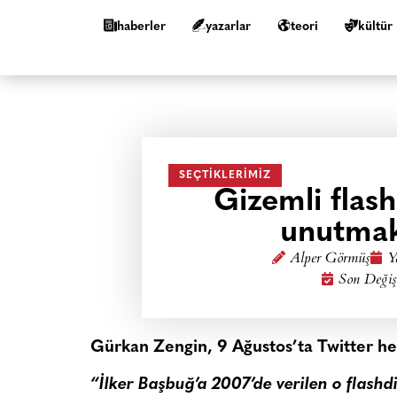
haberler
yazarlar
teori
kültür
SEÇTIKLERIMIZ
Gizemli flash
unutmak
Alper Görmüş
Y
Son Değiş
Gürkan Zengin, 9 Ağustos’ta Twitter he
“İlker Başbuğ’a 2007’de verilen o flashdi