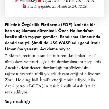
marksist.org
Yayın tarihi:
7 Eylül 2024, 01:01
Son Değişiklik: 23 Aralık 2024, 12:26
Filistin’e Özgürlük Platformu (FÖP) İzmir’de bir
basın açıklaması düzenledi. Önce Hollanda’nın
İsrail’e silah taşıyan gemileri Bandırma Limanı’nda
demirlemişti. Şimdi de USS WASP adlı gemi İzmir
Limanı’na yanaştı. Açıklama şöyle:
7 Ekim sürecinin başından itibaren iktidardan İsrail’le
tüm askeri ve ticari ilişkilerin durdurulmasını talep ettik.
Ancak iktidar ticareti durdurduğunu söylemesine
rağmen ticaretin türlü yollarla devam ettiğini biliyoruz.
Zorlu Holding hâlâ İsrail’e enerji temin ediyor, hâlâ
Azeri petrolü BOTAŞ’ın tesisleri kullanılarak İsrail’e
sevk ediliyor.
Suç ortaklığı