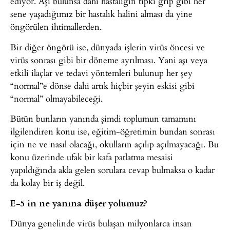
ediyor. Aşı bulunsa dahi hastalığın tıpkı grip gibi her
sene yaşadığımız bir hastalık halini alması da yine
öngörülen ihtimallerden.
Bir diğer öngörü ise, dünyada işlerin virüs öncesi ve
virüs sonrası gibi bir döneme ayrılması. Yani aşı veya
etkili ilaçlar ve tedavi yöntemleri bulunup her şey
“normal”e dönse dahi artık hiçbir şeyin eskisi gibi
“normal” olmayabileceği.
Bütün bunların yanında şimdi toplumun tamamını
ilgilendiren konu ise, eğitim-öğretimin bundan sonrası
için ne ve nasıl olacağı, okulların açılıp açılmayacağı. Bu
konu üzerinde ufak bir kafa patlatma mesaisi
yapıldığında akla gelen sorulara cevap bulmaksa o kadar
da kolay bir iş değil.
E-5 in ne yanına düşer yolumuz?
Dünya genelinde virüs bulaşan milyonlarca insan