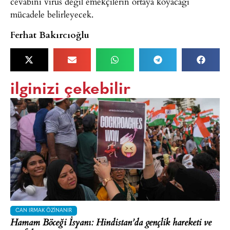
cevabını virüs değil emekçilerin ortaya koyacağı
mücadele belirleyecek.
Ferhat Bakırcıoğlu
ilginizi çekebilir
CAN IRMAK ÖZINANIR
Hamam Böceği İsyanı: Hindistan’da gençlik hareketi ve