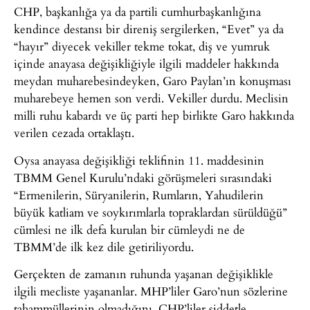
CHP, başkanlığa ya da partili cumhurbaşkanlığına
kendince destansı bir direniş sergilerken, “Evet” ya da
“hayır” diyecek vekiller tekme tokat, diş ve yumruk
içinde anayasa değişikliğiyle ilgili maddeler hakkında
meydan muharebesindeyken, Garo Paylan’ın konuşması
muharebeye hemen son verdi. Vekiller durdu. Meclisin
milli ruhu kabardı ve üç parti hep birlikte Garo hakkında
verilen cezada ortaklaştı.
Oysa anayasa değişikliği teklifinin 11. maddesinin
TBMM Genel Kurulu’ndaki görüşmeleri sırasındaki
“Ermenilerin, Süryanilerin, Rumların, Yahudilerin
büyük katliam ve soykırımlarla topraklardan sürüldüğü”
cümlesi ne ilk defa kurulan bir cümleydi ne de
TBMM’de ilk kez dile getiriliyordu.
Gerçekten de zamanın ruhunda yaşanan değişiklikle
ilgili mecliste yaşananlar. MHP’liler Garo’nun sözlerine
tahammüllerinin olmadığını, CHP’liler şiddetle