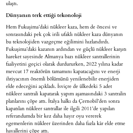
ulaştı.
Dünyanın terk ettiği tekonoloji
Hem Fukuşima’daki nükleer kaza, hem de öncesi ve
sonrasındaki pek çok irili ufaklı nükleer kaza dünyanın
bu teknolojiden vazgeçme eğilimini hızlandırdı.
Fukuşima’daki kazanın ardından ve güçlü nükleer karşıtı
hareket sayesinde Almanya bazı nükleer santrallerinin
faaliyetini geçici olarak durdururken, 2022 yılına kadar
mevcut 17 reaktörün tamamını kapatacağını ve enerji
ihtiyacının önemli bölümünü yenilenebilir enerjiden
elde edeceğini açıkladı. İsviçre de ülkedeki 5 adet
nükleer santrali kapatarak yapım aşamasındaki 3 santralin
planlarını çöpe attı. İtalya halkı da Çernobil’den sonra
kapatılan nükleer santrallar ile ilgili 2011’de yapılan
referandumda bir kez daha hayır oyu vererek
egemenlerin nükleer üzerinden daha fazla kâr elde etme
hayallerini çöpe attı.