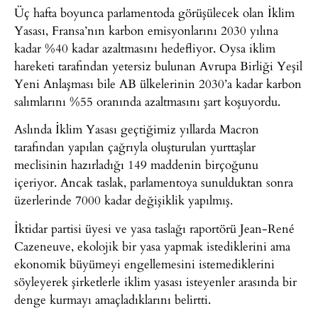
Üç hafta boyunca parlamentoda görüşülecek olan İklim
Yasası, Fransa’nın karbon emisyonlarını 2030 yılına
kadar %40 kadar azaltmasını hedefliyor. Oysa iklim
hareketi tarafından yetersiz bulunan Avrupa Birliği Yeşil
Yeni Anlaşması bile AB ülkelerinin 2030’a kadar karbon
salımlarını %55 oranında azaltmasını şart koşuyordu.
Aslında İklim Yasası geçtiğimiz yıllarda Macron
tarafından yapılan çağrıyla oluşturulan yurttaşlar
meclisinin hazırladığı 149 maddenin birçoğunu
içeriyor. Ancak taslak, parlamentoya sunulduktan sonra
üzerlerinde 7000 kadar değişiklik yapılmış.
İktidar partisi üyesi ve yasa taslağı raportörü Jean-René
Cazeneuve, ekolojik bir yasa yapmak istediklerini ama
ekonomik büyümeyi engellemesini istemediklerini
söyleyerek şirketlerle iklim yasası isteyenler arasında bir
denge kurmayı amaçladıklarını belirtti.