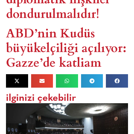
dondurulmalıdır!​
ABD’nin Kudüs
büyükelçiliği açılıyor:
Gazze’de katliam​
ilginizi çekebilir