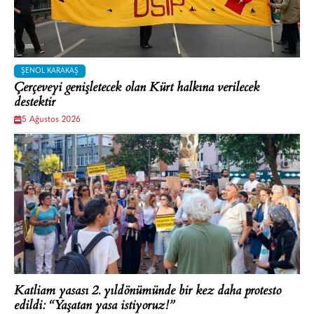
ŞENOL KARAKAŞ
Çerçeveyi genişletecek olan Kürt halkına verilecek
destektir
5 Ağustos 2026
Katliam yasası 2. yıldönümünde bir kez daha protesto
edildi: “Yaşatan yasa istiyoruz!”