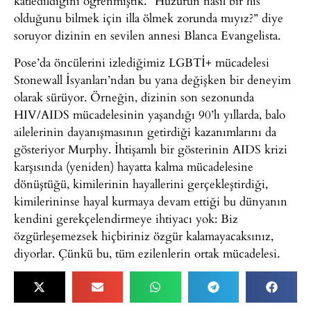
katledildiğini öğrenmiştik. “Huzurun nasıl bir his
olduğunu bilmek için illa ölmek zorunda mıyız?” diye
soruyor dizinin en sevilen annesi Blanca Evangelista.
Pose’da öncülerini izlediğimiz LGBTİ+ mücadelesi
Stonewall İsyanları’ndan bu yana değişken bir deneyim
olarak sürüyor. Örneğin, dizinin son sezonunda
HIV/AIDS mücadelesinin yaşandığı 90’lı yıllarda, balo
ailelerinin dayanışmasının getirdiği kazanımlarını da
gösteriyor Murphy. İhtişamlı bir gösterinin AIDS krizi
karşısında (yeniden) hayatta kalma mücadelesine
dönüştüğü, kimilerinin hayallerini gerçekleştirdiği,
kimilerininse hayal kurmaya devam ettiği bu dünyanın
kendini gerekçelendirmeye ihtiyacı yok: Biz
özgürleşemezsek hiçbiriniz özgür kalamayacaksınız,
diyorlar. Çünkü bu, tüm ezilenlerin ortak mücadelesi.