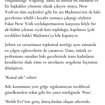
vurgulandığı ‘Voguing’ dansı da aslında bu balolarda ve
bir başkaldırı yöntemi olarak çıkıyor ortaya. New
York’un tüm seçkinleri gibi bir ara Madonna’nın da balo
gecelerine tebdil-i kıyafet sızmaya çalıştığı söylenir.
Fakat New York soylulaştırmasının karşısına böyle bir
alt-kültür çıkaran siyah kuir topluluğu, kapılarını (çok
sevdikleri halde) Madonna’ya bile kapatıyor.
Şehrin en savunmasız toplumsal azınlığı aynı zamanda
en çılgın eğlencelerin de yaratıcısı. Dans, müzik ve
performans sanatları balo gecelerinde trans kadınların
kendilerini ifade etme ve tavırlarını sergileme biçimine
dönüşüyor.
“Kutsal aile” ezberi
Aile kurumunu yere göğe sığdıramayan neoliberal
güzellemelere tokat gibi bir yanıt niteliğinde ‘Pose’.
“Refah Evi”nin genç dansçılardan oluşan ailesinde,