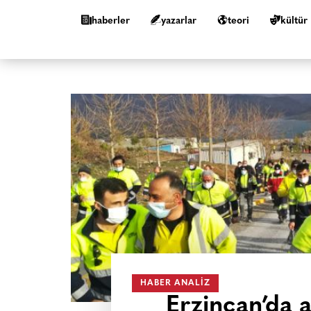
haberler
yazarlar
teori
kültür
HABER ANALIZ
Erzincan’da a