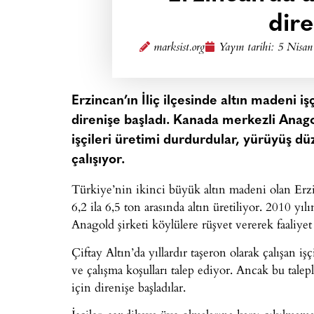
dire
marksist.org
Yayın tarihi:
5 Nisan
Erzincan’ın İliç ilçesinde altın madeni iş
direnişe başladı. Kanada merkezli Anago
işçileri üretimi durdurdular, yürüyüş dü
çalışıyor.
Türkiye’nin ikinci büyük altın madeni olan Erzi
6,2 ila 6,5 ton arasında altın üretiliyor. 2010 y
Anagold şirketi köylülere rüşvet vererek faaliyet 
Çiftay Altın’da yıllardır taşeron olarak çalışan iş
ve çalışma koşulları talep ediyor. Ancak bu talep
için direnişe başladılar.