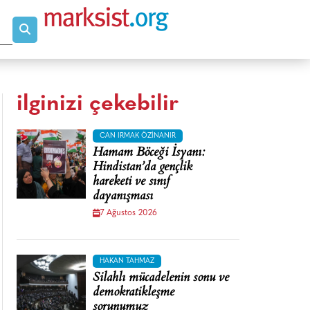
ilginizi çekebilir
CAN IRMAK ÖZINANIR
Hamam Böceği İsyanı:
Hindistan’da gençlik
hareketi ve sınıf
dayanışması
7 Ağustos 2026
HAKAN TAHMAZ
Silahlı mücadelenin sonu ve
demokratikleşme
sorunumuz