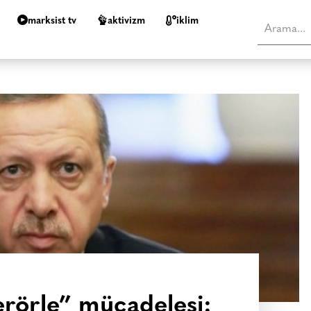
marksist tv
aktivizm
i̇klim
erörle” mücadelesi: