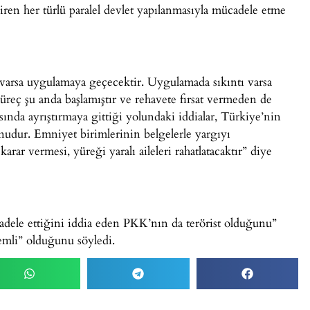
giren her türlü paralel devlet yapılanmasıyla mücadele etme
 varsa uygulamaya geçecektir. Uygulamada sıkıntı varsa
Süreç şu anda başlamıştır ve rehavete fırsat vermeden de
sında ayrıştırmaya gittiği yolundaki iddialar, Türkiye’nin
dur. Emniyet birimlerinin belgelerle yargıyı
karar vermesi, yüreği yaralı aileleri rahatlatacaktır” diye
dele ettiğini iddia eden PKK’nın da terörist olduğunu”
emli” olduğunu söyledi.