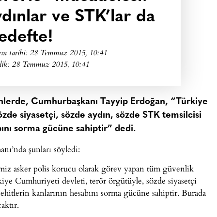
ydınlar ve STK’lar da
edefte!
ın tarihi:
28 Temmuz 2015, 10:41
lik: 28 Temmuz 2015, 10:41
 günlerde, Cumhurbaşkanı Tayyip Erdoğan, “Türkiye
özde siyasetçi, sözde aydın, sözde STK temsilcisi
bını sorma gücüne sahiptir” dedi.
nı’nda şunları söyledi:
iğimiz asker polis korucu olarak görev yapan tüm güvenlik
iye Cumhuriyeti devleti, terör örgütüyle, sözde siyasetçi
ehitlerin kanlarının hesabını sorma gücüne sahiptir. Burada
aktır.