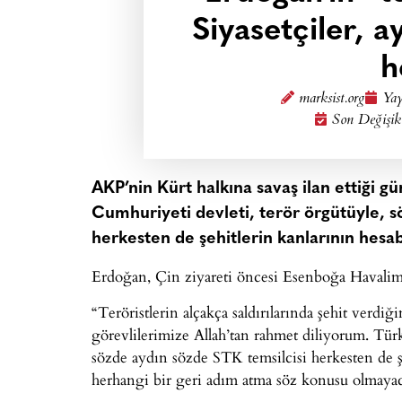
Siyasetçiler, a
h
marksist.org
Yay
Son Değişik
AKP’nin Kürt halkına savaş ilan ettiği
Cumhuriyeti devleti, terör örgütüyle, s
herkesten de şehitlerin kanlarının hesa
Erdoğan, Çin ziyareti öncesi Esenboğa Havalima
“Teröristlerin alçakça saldırılarında şehit verd
görevlilerimize Allah’tan rahmet diliyorum. Türk
sözde aydın sözde STK temsilcisi herkesten de ş
herhangi bir geri adım atma söz konusu olmayac