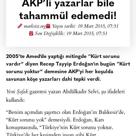
AKP’li yazarlar bile
tahammül edemedi!
marksist.org
Yayın tarihi:
19 Mart 2015, 07:51
Son Değişiklik: 19 Mart 2015, 07:51
2005’te Amed’de yaptığı mitingde “Kürt sorunu
vardır” diyen Recep Tayyip Erdoğan’ın bugün “Kürt
sorunu yoktur” demesine AKP’yi her koşulda
savunan köşe yazarları dahi tepki verdi.
gazetesi yazarı Abdülkadir Selvi, şu ifadeleri
Yeni Şafak
kullandı:
“Benim açımdan şaşırtıcı olan Erdoğan’ın Balıkesir’de,
“Kürt sorunu yok” demesiydi. Erdoğan, Kars
konuşmasında, “Türkiye’nin Kürt sorunu yoktur.
Türkiye’de her kesimden insan gibi Kürt