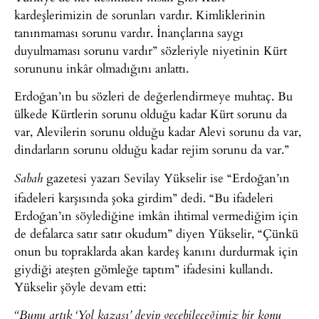
kardeşlerimizin de sorunları vardır. Kimliklerinin
tanınmaması sorunu vardır. İnançlarına saygı
duyulmaması sorunu vardır” sözleriyle niyetinin Kürt
sorununu inkâr olmadığını anlattı.
Erdoğan’ın bu sözleri de değerlendirmeye muhtaç. Bu
ülkede Kürtlerin sorunu olduğu kadar Kürt sorunu da
var, Alevilerin sorunu olduğu kadar Alevi sorunu da var,
dindarların sorunu olduğu kadar rejim sorunu da var.”
gazetesi yazarı Sevilay Yükselir ise “Erdoğan’ın
Sabah
ifadeleri karşısında şoka girdim” dedi. “Bu ifadeleri
Erdoğan’ın söylediğine imkân ihtimal vermediğim için
de defalarca satır satır okudum” diyen Yükselir, “Çünkü
onun bu topraklarda akan kardeş kanını durdurmak için
giydiği ateşten gömleğe taptım” ifadesini kullandı.
Yükselir şöyle devam etti:
“Bunu artık ‘Yol kazası’ deyip geçebileceğimiz bir konu