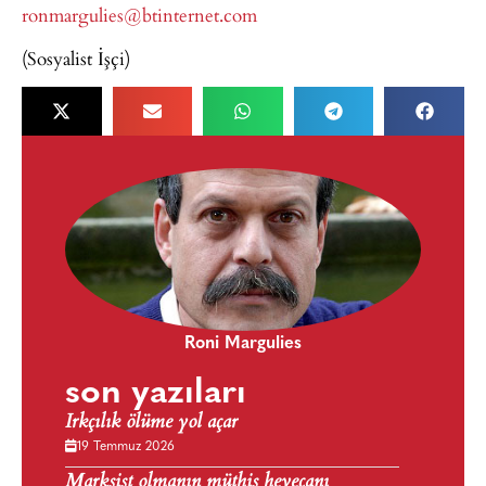
ronmargulies@btinternet.com
(Sosyalist İşçi)
Roni Margulies
son yazıları
Irkçılık ölüme yol açar
19 Temmuz 2026
Marksist olmanın müthiş heyecanı