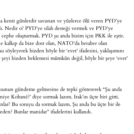
 da kenti günlerdir savunan ve yüzlerce ölü veren PYD’ye
ladı. Nedir o? PYD’ye silah desteği vermek ve PYD’ye
bir cephe oluşturmak. PYD şu anda bizim için PKK ile eştir.
ne kalkıp da bize dost olan, NATO’da beraber olan
u söyleyerek bizden böyle bir ‘evet’ ifadesini, yaklaşımını
ir şeyi bizden beklemesi mümkün değil, böyle bir şeye ‘evet’
sunun gündeme gelmesine de tepki göstererek “Şu anda
 niye Kobanê?’ diye sormak lazım. Irak’ın üçte biri gitti.
unlar? Bu soruyu da sormak lazım. Şu anda bu üçte bir ile
eden? Bunlar manidar” ifadelerini kullandı.