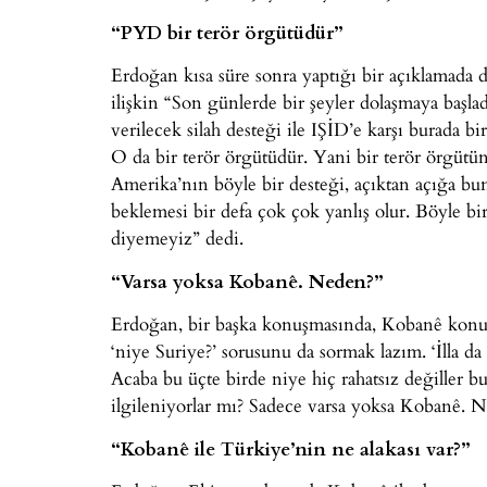
“PYD bir terör örgütüdür”
Erdoğan kısa süre sonra yaptığı bir açıklamada
ilişkin “Son günlerde bir şeyler dolaşmaya baş
verilecek silah desteği ile IŞİD’e karşı burada 
O da bir terör örgütüdür. Yani bir terör örgütü
Amerika’nın böyle bir desteği, açıktan açığa bun
beklemesi bir defa çok çok yanlış olur. Böyle b
diyemeyiz” dedi.
“Varsa yoksa Kobanê. Neden?”
Erdoğan, bir başka konuşmasında, Kobanê konu
‘niye Suriye?’ sorusunu da sormak lazım. ‘İlla da
Acaba bu üçte birde niye hiç rahatsız değiller b
ilgileniyorlar mı? Sadece varsa yoksa Kobanê. N
“Kobanê ile Türkiye’nin ne alakası var?”