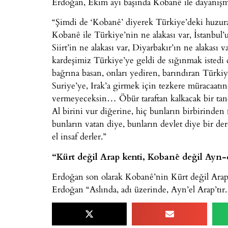
Erdoğan, Ekim ayı başında Kobanê ile dayanışma i
“Şimdi de ‘Kobanê’ diyerek Türkiye’deki huzura, 
Kobanê ile Türkiye’nin ne alakası var, İstanbul’
Siirt’in ne alakası var, Diyarbakır’ın ne alakası
kardeşimiz Türkiye’ye geldi de sığınmak istedi
bağrına basan, onları yediren, barındıran Türki
Suriye’ye, Irak’a girmek için tezkere müracaat
vermeyeceksin… Öbür taraftan kalkacak bir tanes
Al birini vur diğerine, hiç bunların birbirinden 
bunların vatan diye, bunların devlet diye bir der
el insaf derler.”
“Kürt değil Arap kenti, Kobanê değil Ayn-
Erdoğan son olarak Kobanê’nin Kürt değil Arap
Erdoğan “Aslında, adı üzerinde, Ayn’el Arap’tı