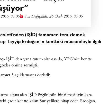
üşüyor”
 2015, 03:36
Son Değişiklik: 26 Ocak 2015, 03:36
Devleti’nden (IŞİD) tamamen temizlemek
p Tayyip Erdoğan’ın kentteki mücadeleyle ilgili
ıkça IŞİD’den yana tutum alamasa da, YPG’nin kentte
 gözler önüne sermişti.
arpıcı 5 açıklamasını derledi:
ma altına alan IŞİD örgütünün bitirilmesi için kara
teki çadır kentte kalan Suriyelilere hitap eden Erdoğan,