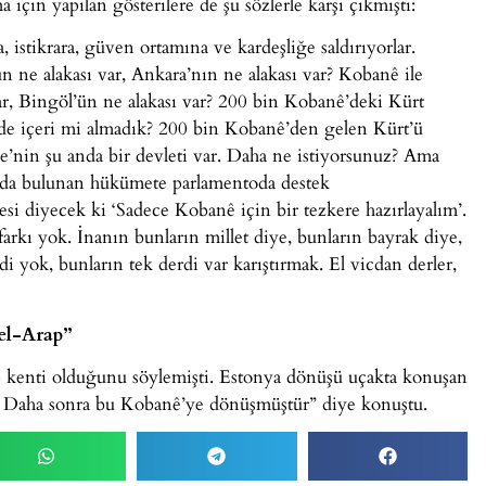
çin yapılan gösterilere de şu sözlerle karşı çıkmıştı:
istikrara, güven ortamına ve kardeşliğe saldırıyorlar.
un ne alakası var, Ankara’nın ne alakası var? Kobanê ile
 var, Bingöl’ün ne alakası var? 200 bin Kobanê’deki Kürt
 de içeri mi almadık? 200 bin Kobanê’den gelen Kürt’ü
ye’nin şu anda bir devleti var. Daha ne istiyorsunuz? Ama
ında bulunan hükümete parlamentoda destek
i diyecek ki ‘Sadece Kobanê için bir tezkere hazırlayalım’.
farkı yok. İnanın bunların millet diye, bunların bayrak diye,
di yok, bunların tek derdi var karıştırmak. El vicdan derler,
el-Arap”
 kenti olduğunu söylemişti. Estonya dönüşü uçakta konuşan
r. Daha sonra bu Kobanê’ye dönüşmüştür” diye konuştu.