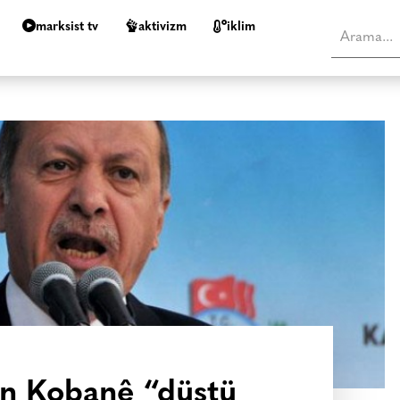
marksist tv
aktivizm
i̇klim
in Kobanê “düştü