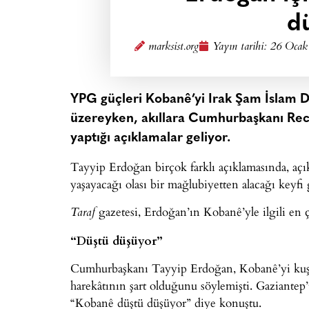
d
marksist.org
Yayın tarihi:
26 Ocak
YPG güçleri Kobanê’yi Irak Şam İslam 
üzereyken, akıllara Cumhurbaşkanı Rece
yaptığı açıklamalar geliyor.
Tayyip Erdoğan birçok farklı açıklamasında, aç
yaşayacağı olası bir mağlubiyetten alacağı keyfi
gazetesi, Erdoğan’ın Kobanê’yle ilgili en ç
Taraf
“Düştü düşüyor”
Cumhurbaşkanı Tayyip Erdoğan, Kobanê’yi kuşat
harekâtının şart olduğunu söylemişti. Gaziantep’
“Kobanê düştü düşüyor” diye konuştu.