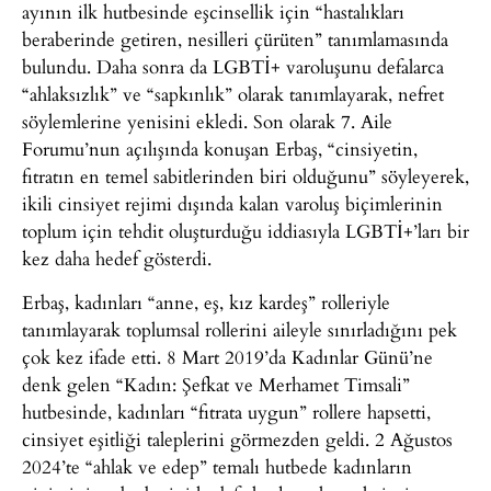
ayının ilk hutbesinde eşcinsellik için “hastalıkları
beraberinde getiren, nesilleri çürüten” tanımlamasında
bulundu. Daha sonra da LGBTİ+ varoluşunu defalarca
“ahlaksızlık” ve “sapkınlık” olarak tanımlayarak, nefret
söylemlerine yenisini ekledi. Son olarak 7. Aile
Forumu’nun açılışında konuşan Erbaş, “cinsiyetin,
fıtratın en temel sabitlerinden biri olduğunu” söyleyerek,
ikili cinsiyet rejimi dışında kalan varoluş biçimlerinin
toplum için tehdit oluşturduğu iddiasıyla LGBTİ+’ları bir
kez daha hedef gösterdi.
Erbaş, kadınları “anne, eş, kız kardeş” rolleriyle
tanımlayarak toplumsal rollerini aileyle sınırladığını pek
çok kez ifade etti. 8 Mart 2019’da Kadınlar Günü’ne
denk gelen “Kadın: Şefkat ve Merhamet Timsali”
hutbesinde, kadınları “fıtrata uygun” rollere hapsetti,
cinsiyet eşitliği taleplerini görmezden geldi. 2 Ağustos
2024’te “ahlak ve edep” temalı hutbede kadınların