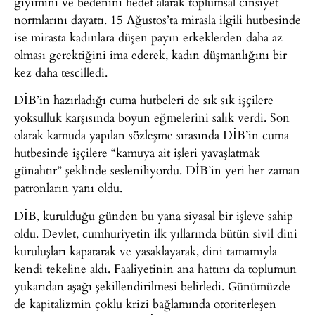
giyimini ve bedenini hedef alarak toplumsal cinsiyet
normlarını dayattı. 15 Ağustos’ta mirasla ilgili hutbesinde
ise mirasta kadınlara düşen payın erkeklerden daha az
olması gerektiğini ima ederek, kadın düşmanlığını bir
kez daha tescilledi.
DİB’in hazırladığı cuma hutbeleri de sık sık işçilere
yoksulluk karşısında boyun eğmelerini salık verdi. Son
olarak kamuda yapılan sözleşme sırasında DİB’in cuma
hutbesinde işçilere “kamuya ait işleri yavaşlatmak
günahtır” şeklinde sesleniliyordu. DİB’in yeri her zaman
patronların yanı oldu.
DİB, kurulduğu günden bu yana siyasal bir işleve sahip
oldu. Devlet, cumhuriyetin ilk yıllarında bütün sivil dini
kuruluşları kapatarak ve yasaklayarak, dini tamamıyla
kendi tekeline aldı. Faaliyetinin ana hattını da toplumun
yukarıdan aşağı şekillendirilmesi belirledi. Günümüzde
de kapitalizmin çoklu krizi bağlamında otoriterleşen