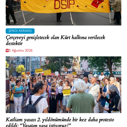
ŞENOL KARAKAŞ
Çerçeveyi genişletecek olan Kürt halkına verilecek
destektir
5 Ağustos 2026
Katliam yasası 2. yıldönümünde bir kez daha protesto
edildi: “Yaşatan yasa istiyoruz!”