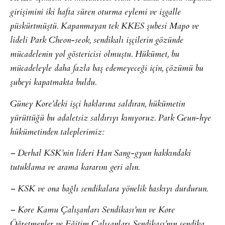
girişimini iki hafta süren oturma eylemi ve işgalle
püskürtmüştü. Kapanmayan tek KKES şubesi Mapo ve
lideli Park Cheon-seok, sendikalı işçilerin gözünde
mücadelenin yol göstericisi olmuştu. Hükümet, bu
mücadeleyle daha fazla baş edemeyeceği için, çözümü bu
şubeyi kapatmakta buldu.
Güney Kore’deki işçi haklarına saldıran, hükümetin
yürüttüğü bu adaletsiz saldırıyı kınıyoruz. Park Geun-hye
hükümetinden taleplerimiz:
– Derhal KSK’nin lideri Han Sang-gyun hakkındaki
tutuklama ve arama kararını geri alın.
– KSK ve ona bağlı sendikalara yönelik baskıyı durdurun.
– Kore Kamu Çalışanları Sendikası’nın ve Kore
Öğretmenler ve Eğitim Çalışanları Sendikası’nın sendika