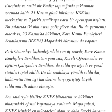
listesinde ve tarihi bir Budist tapınağında saklanmak
zorunda kaldı. 21 Kasım günü hükümet, KSK’nin
merkezine ve 7 farklı sendikaya karşı bir operasyon başlattı.
Bu saldırıda iki bini aşkın polis görev aldı. Bu da yetmemiş
olacak ki, 23 Kasım’da hükümet, Kore Kamu Emekçileri
Sendikası’nın (KKES) Mapo’daki bürosunu da kapattı.
Park Geun-hye başkanlığındaki son üç senede, Kore Kamu
Emekçileri Sendikası’nın yanı sıra, Koreli Öğretmenler ve
Eğitim Çalışanları Sendikası da saldırıya uğradı ve yasal
statüleri iptal edildi. Bu iki sendikaya yönelik saldırılar,
hükümetin tüm işçi hareketine karşı giriştiği büyük
saldırının ilk adımı olmuştu.
Son saldırıyla birlikte KKES bürolarını ve hükümet
binasındaki ofisini kapatmaya zorlandı. Mapo şubesi,
KKES içindeki en mücadeleci olanı ve daha önceki kapama