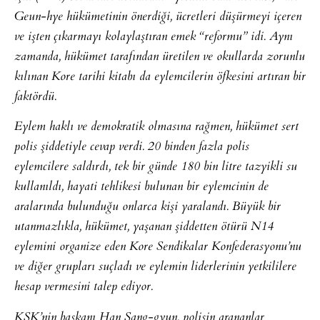
Geun-hye hükümetinin önerdiği, ücretleri düşürmeyi içeren
ve işten çıkarmayı kolaylaştıran emek “reformu” idi. Aynı
zamanda, hükümet tarafından üretilen ve okullarda zorunlu
kılınan Kore tarihi kitabı da eylemcilerin öfkesini artıran bir
faktördü.
Eylem haklı ve demokratik olmasına rağmen, hükümet sert
polis şiddetiyle cevap verdi. 20 binden fazla polis
eylemcilere saldırdı, tek bir günde 180 bin litre tazyikli su
kullanıldı, hayati tehlikesi bulunan bir eylemcinin de
aralarında bulunduğu onlarca kişi yaralandı. Büyük bir
utanmazlıkla, hükümet, yaşanan şiddetten ötürü N14
eylemini organize eden Kore Sendikalar Konfederasyonu’nu
ve diğer grupları suçladı ve eylemin liderlerinin yetkililere
hesap vermesini talep ediyor.
KSK’nin başkanı Han Sang-gyun, polisin arananlar