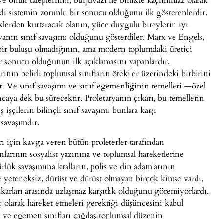
di sistemin zorunlu bir sonucu olduğunu ilk gösterenlerdir.
klerden kurtaracak olanın, yüce duygulu bireylerin iyi
aryanın sınıf savaşımı olduğunu gösterdiler. Marx ve Engels,
in bir buluşu olmadığının, ama modern toplumdaki üretici
r sonucu olduğunun ilk açıklamasını yapanlardır.
ının belirli toplumsal sınıfların ötekiler üzerindeki birbirini
r. Ve sınıf savaşımı ve sınıf egemenliğinin temelleri —özel
aya dek bu sürecektir. Proletaryanın çıkarı, bu temellerin
işçilerin bilinçli sınıf savaşımı bunlara karşı
 savaşımdır.
rı için kavga veren bütün proleterler tarafından
larının sosyalist yazınına ve toplumsal hareketlerine
rlük savaşımına kralların, polis ve din adamlarının
e yeteneksiz, dürüst ve dürüst olmayan birçok kimse vardı,
çıkarları arasında uzlaşmaz karşıtlık olduğunu göremiyorlardı.
ç olarak hareket etmeleri gerektiği düşüncesini kabul
i ve egemen sınıfları çağdaş toplumsal düzenin