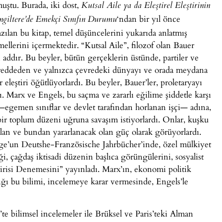
muştu. Burada, iki dost,
Kutsal Aile ya da Eleştirel Eleştirinin
‘ndan bir yıl önce
ngiltere’de Emekçi Sınıfın Durumu
ılan bu kitap, temel düşüncelerini yukarıda anlatmış
llerini içermektedir. “Kutsal Aile”, filozof olan Bauer
i addır. Bu beyler, bütün gerçeklerin üstünde, partiler ve
i reddeden ve yalnızca çevredeki dünyayı ve orada meydana
r eleştiri öğütlüyorlardı. Bu beyler, Bauer’ler, proletaryayı
dı. Marx ve Engels, bu saçma ve zararlı eğilime şiddetle karşı
i —egemen sınıflar ve devlet tarafından horlanan işçi— adına,
bir toplum düzeni uğruna savaşım istiyorlardı. Onlar, kuşku
olan ve bundan yararlanacak olan güç olarak görüyorlardı.
ge’un Deutshe-Französische Jahrbücher’inde, özel mülkiyet
i, çağdaş iktisadi düzenin başlıca görüngülerini, sosyalist
tirisi Denemesini” yayınladı. Marx’ın, ekonomi politik
tığı bu bilimi, incelemeye karar vermesinde, Engels’le
te bilimsel incelemeler ile Brüksel ve Paris’teki Alman