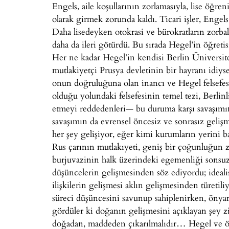
Engels, aile koşullarının zorlamasıyla, lise öğre
olarak girmek zorunda kaldı. Ticari işler, Engels
Daha lisedeyken otokrasi ve bürokratların zorbal
daha da ileri götürdü. Bu sırada Hegel’in öğreti
Her ne kadar Hegel’in kendisi Berlin Üniversit
mutlakiyetçi Prusya devletinin bir hayranı idiys
onun doğruluğuna olan inancı ve Hegel felsefesi
olduğu yolundaki felsefesinin temel tezi, Berlin
etmeyi reddedenleri— bu duruma karşı savaşımın
savaşımın da evrensel öncesiz ve sonrasız geliş
her şey gelişiyor, eğer kimi kurumların yerini ba
Rus çarının mutlakıyeti, geniş bir çoğunluğun z
burjuvazinin halk üzerindeki egemenliği sonsuzl
düşüncelerin gelişmesinden söz ediyordu; idealis
ilişkilerin gelişmesi aklın gelişmesinden türeti
süreci düşüncesini savunup sahiplenirken, önyarg
gördüler ki doğanın gelişmesini açıklayan şey zi
doğadan, maddeden çıkarılmalıdır… Hegel ve öte