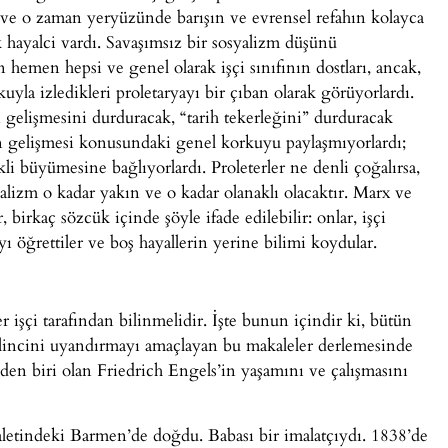
a ve o zaman yeryüzünde barışın ve evrensel refahın kolayca
 hayalci vardı. Savaşımsız bir sosyalizm düşünü
 hemen hepsi ve genel olarak işçi sınıfının dostları, ancak,
la izledikleri proletaryayı bir çıban olarak görüyorlardı.
gelişmesini durduracak, “tarih tekerleğini” durduracak
nın gelişmesi konusundaki genel korkuyu paylaşmıyorlardı;
li büyümesine bağlıyorlardı. Proleterler ne denli çoğalırsa,
yalizm o kadar yakın ve o kadar olanaklı olacaktır. Marx ve
 birkaç sözcük içinde şöyle ifade edilebilir: onlar, işçi
ı öğrettiler ve boş hayallerin yerine bilimi koydular.
r işçi tarafından bilinmelidir. İşte bunun içindir ki, bütün
bilincini uyandırmayı amaçlayan bu makaleler derlemesinde
en biri olan Friedrich Engels’in yaşamını ve çalışmasını
aletindeki Barmen’de doğdu. Babası bir imalatçıydı. 1838’de