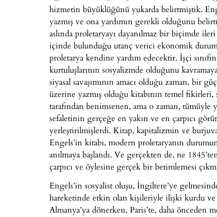
hizmetin büyüklüğünü yukarda belirtmiştik. Enge
yazmış ve ona yardımın gerekli olduğunu belirtmi
aslında proletaryayı dayanılmaz bir biçimde iler
içinde bulunduğu utanç verici ekonomik durum o
proletarya kendine yardım edecektir. İşçi sınıfını
kurtuluşlarının sosyalizmde olduğunu kavramaya 
siyasal savaşımının amacı olduğu zaman, bir güç 
üzerine yazmış olduğu kitabının temel fikirleri
tarafından benimsenen, ama o zaman, tümüyle yeni
sefaletinin gerçeğe en yakın ve en çarpıcı görünt
yerleştirilmişlerdi. Kitap, kapitalizmin ve burjuv
Engels’in kitabı, modern proletaryanın durumunu
anılmaya başlandı. Ve gerçekten de, ne 1845’ten 
çarpıcı ve öylesine gerçek bir betimlemesi çıkmı
Engels’in sosyalist oluşu, İngiltere’ye gelmesin
hareketinde etkin olan kişileriyle ilişki kurdu ve
Almanya’ya dönerken, Paris’te, daha önceden mektu