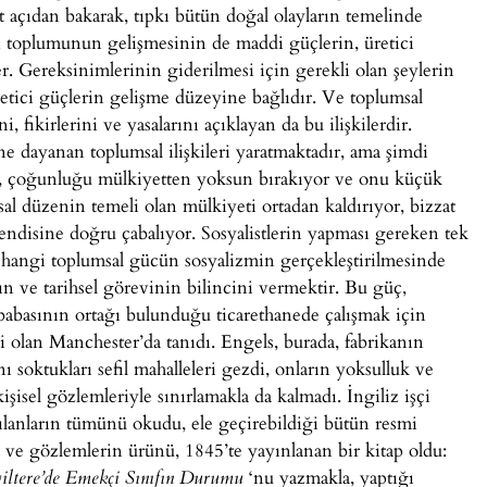
st açıdan bakarak, tıpkı bütün doğal olayların temelinde
 toplumunun gelişmesinin de maddi güçlerin, üretici
er. Gereksinimlerinin giderilmesi için gerekli olan şeylerin
 üretici güçlerin gelişme düzeyine bağlıdır. Ve toplumsal
fikirlerini ve yasalarını açıklayan da bu ilişkilerdir.
ne dayanan toplumsal ilişkileri yaratmaktadır, ama şimdi
si, çoğunluğu mülkiyetten yoksun bırakıyor ve onu küçük
sal düzenin temeli olan mülkiyeti ortadan kaldırıyor, bizzat
 kendisine doğru çabalıyor. Sosyalistlerin yapması gereken tek
hangi toplumsal gücün sosyalizmin gerçekleştirilmesinde
n ve tarihsel görevinin bilincini vermektir. Bu güç,
, babasının ortağı bulunduğu ticarethanede çalışmak için
i olan Manchester’da tanıdı. Engels, burada, fabrikanın
ı soktukları sefil mahalleleri gezdi, onların yoksulluk ve
şisel gözlemleriyle sınırlamakla da kalmadı. İngiliz işçi
lanların tümünü okudu, ele geçirebildiği bütün resmi
a ve gözlemlerin ürünü, 1845’te yayınlanan bir kitap oldu:
‘nu yazmakla, yaptığı
giltere’de Emekçi Sınıfın Durumu