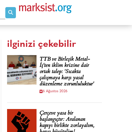
ilginizi çekebilir
TTB ve Birleşik Metal-
İş'ten iklim krizine dair
ortak talep: 'Sıcakta
çalışmaya karşı yasal
düzenleme zorunluluktur'
6 Ağustos 2026
Çerçeve yasa bir
başlangıçtır: Aralanan
kapıyı birlikte zorlayalım,