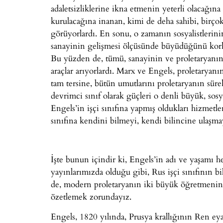
adaletsizliklerine ikna etmenin yeterli olacağın
kurulacağına inanan, kimi de deha sahibi, birçok
görüyorlardı. En sonu, o zamanın sosyalistlerinin
sanayinin gelişmesi ölçüsünde büyüdüğünü korkuy
Bu yüzden de, tümü, sanayinin ve proletaryanın 
araçlar arıyorlardı. Marx ve Engels, proletarya
tam tersine, bütün umutlarını proletaryanın sürek
devrimci sınıf olarak güçleri o denli büyük, sos
Engels’in işçi sınıfına yapmış oldukları hizmetler,
sınıfına kendini bilmeyi, kendi bilincine ulaşmay
İşte bunun içindir ki, Engels’in adı ve yaşamı he
yayınlarımızda olduğu gibi, Rus işçi sınıfının 
de, modern proletaryanın iki büyük öğretmenind
özetlemek zorundayız.
Engels, 1820 yılında, Prusya krallığının Ren ey