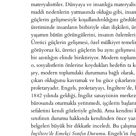
materyalisttiler. Dünyaya ve insanlığa materyali
maddi nedenlerin yatmasında olduğu gibi, insan
güçlerin gelişmesiyle koşullandırıldığını gördül
üretiminde insanların birbiriyle olan ilişkileri,
yaşamın bütün görüngülerini, insanın özlemlerini, 
Üretici güçlerin gelişmesi, özel mülkiyet temeli
görüyoruz ki, üretici güçlerin bu aynı gelişme
bir azınlığın elinde biriktiriyor. Modern toplum
o, sosyalistlerin önlerine koydukları hedefin ta
şey, modern toplumdaki durumuna bağlı olarak, 
çıkarı olduğunu kavramak ve bu güce çıkarlarını
proletaryadır. Engels, proletaryayı, İngiltere’de
1842 yılında geldiği, İngiliz sanayisinin merkez
bürosunda oturmakla yetinmedi, işçilerin başların
sefaletini kendi gözleriyle gördü. Ama kendini ki
sınıfının durumu hakkında kendinden önce yazı
belgeleri büyük bir dikkatle inceledi. Bu çalışm
. Engels’in
İngiltere’de Emekçi Sınıfın Durumu
İn