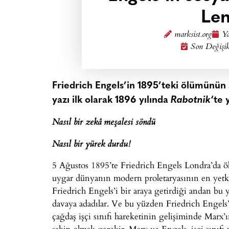
Len
marksist.org
Ya
Son Değişik
Friedrich Engels’in 1895’teki ölümünün 
yazı ilk olarak 1896 yılında
Rabotnik
‘te 
Nasıl bir zekâ meşalesi söndü
Nasıl bir yürek durdu!
5 Ağustos 1895’te Friedrich Engels Londra’da öl
uygar dünyanın modern proletaryasının en yetk
Friedrich Engels’i bir araya getirdiği andan bu y
davaya adadılar. Ve bu yüzden Friedrich Engels
çağdaş işçi sınıfı hareketinin gelişiminde Marx’
sahip olmak gerekir. Marx ve Engels, işçi sınıfı 