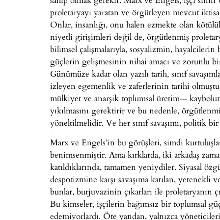
proletaryayı yaratan ve örgütleyen mevcut iktisa
Onlar, insanlığı, onu halen ezmekte olan kötülü
niyetli girişimleri değil de, örgütlenmiş prolet
bilimsel çalışmalarıyla, sosyalizmin, hayalciler
güçlerin gelişmesinin nihai amacı ve zorunlu bi
Günümüze kadar olan yazılı tarih, sınıf savaşımlar
izleyen egemenlik ve zaferlerinin tarihi olmuştu
mülkiyet ve anarşik toplumsal üretim— kaybolunc
yıkılmasını gerektirir ve bu nedenle, örgütlenmiş 
yöneltilmelidir. Ve her sınıf savaşımı, politik bir
Marx ve Engels’in bu görüşleri, simdi kurtuluşla
benimsenmiştir. Ama kırklarda, iki arkadaş zaman
katıldıklarında, tamamen yeniydiler. Siyasal özgü
despotizmine karşı savaşıma katılan, yetenekli v
bunlar, burjuvazinin çıkarları ile proletaryanın 
Bu kimseler, işçilerin bağımsız bir toplumsal gü
edemiyorlardı. Öte yandan, yalnızca yöneticiler