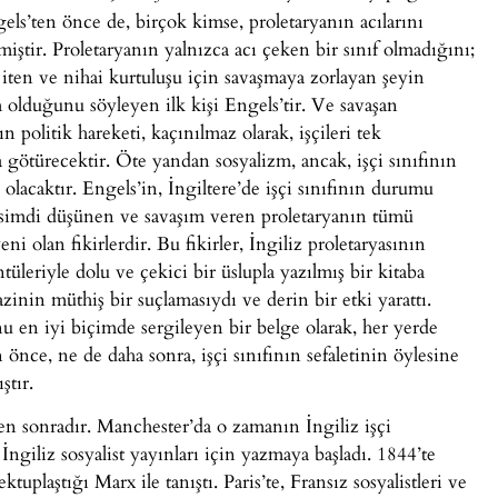
ls’ten önce de, birçok kimse, proletaryanın acılarını
ştir. Proletaryanın yalnızca acı çeken bir sınıf olmadığını;
i iten ve nihai kurtuluşu için savaşmaya zorlayan şeyin
lduğunu söyleyen ilk kişi Engels’tir. Ve savaşan
n politik hareketi, kaçınılmaz olarak, işçileri tek
götürecektir. Öte yandan sosyalizm, ancak, işçi sınıfının
olacaktır. Engels’in, İngiltere’de işçi sınıfının durumu
, simdi düşünen ve savaşım veren proletaryanın tümü
 olan fikirlerdir. Bu fikirler, İngiliz proletaryasının
üleriyle dolu ve çekici bir üslupla yazılmış bir kitaba
azinin müthiş bir suçlamasıydı ve derin bir etki yarattı.
 en iyi biçimde sergileyen bir belge olarak, her yerde
önce, ne de daha sonra, işçi sınıfının sefaletinin öylesine
ştır.
den sonradır. Manchester’da o zamanın İngiliz işçi
 İngiliz sosyalist yayınları için yazmaya başladı. 1844’te
plaştığı Marx ile tanıştı. Paris’te, Fransız sosyalistleri ve