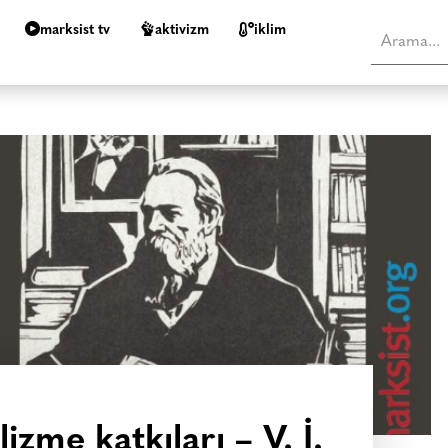
marksist tv
aktivizm
i̇klim
izme katkıları – V. İ.