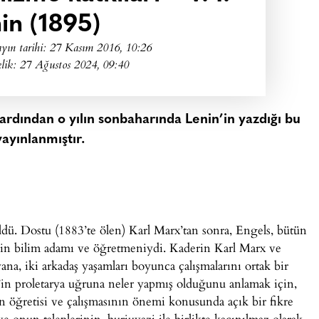
in (1895)
yın tarihi:
27 Kasım 2016, 10:26
lik: 27 Ağustos 2024, 09:40
ardından o yılın sonbaharında Lenin’in yazdığı bu
yayınlanmıştır.
dü. Dostu (1883’te ölen) Karl Marx’tan sonra, Engels, bütün
in bilim adamı ve öğretmeniydi. Kaderin Karl Marx ve
ana, iki arkadaş yaşamları boyunca çalışmalarını ortak bir
’in proletarya uğruna neler yapmış olduğunu anlamak için,
ın öğretisi ve çalışmasının önemi konusunda açık bir fikre
ve onun taleplerinin, burjuvazi ile birlikte kaçınılmaz olarak