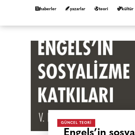
haberler
yazarlar
teori
kültür
GÜNCEL TEORI
Engels’in sosyal