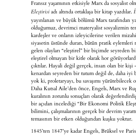
Fransız yaşamının etkisiyle Marx da sosyalist ol
adı altında ortaklaşa bir kitap yazdılar.
Eleştirisi
İ
yayınlanan ve büyük bölümü Marx tarafından yaz
olduğumuz, devrimci materyalist sosyalizmin teme
kardeşler ve onların izleyicilerine verilen mizah
siyasetin üstünde duran, bütün pratik eylemler
gelen olayları “eleştirel” bir biçimde seyreden bi
eleştirel olmayan bir kitle olarak hor görüyorlar
çıktılar. Hayali değil gerçek, insan olan bir kiş
kenardan seyreden bir tutum değil de, daha iyi 
yok ki, proletaryayı, bu savaşımı yürütebilecek 
Daha Kutsal Aile’den önce, Engels, Marx ve Ru
kuralının zorunlu sonuçları olarak değerlendirdiğ
bir açıdan incelediği “Bir Ekonomi Politik Eleş
bilimini, çalışmalarının gerçek bir devrim yarat
temasının bir etken olduğundan kuşku yoktur.
1845’ten 1847’ye kadar Engels, Brüksel ve Paris’