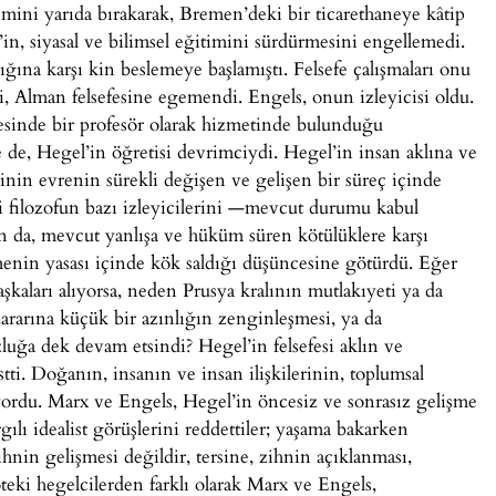
nimini yarıda bırakarak, Bremen’deki bir ticarethaneye kâtip
’in, siyasal ve bilimsel eğitimini sürdürmesini engellemedi.
ığına karşı kin beslemeye başlamıştı. Felsefe çalışmaları onu
si, Alman felsefesine egemendi. Engels, onun izleyicisi oldu.
esinde bir profesör olarak hizmetinde bulunduğu
e de, Hegel’in öğretisi devrimciydi. Hegel’in insan aklına ve
nin evrenin sürekli değişen ve gelişen bir süreç içinde
li filozofun bazı izleyicilerini —mevcut durumu kabul
 da, mevcut yanlışa ve hüküm süren kötülüklere karşı
menin yasası içinde kök saldığı düşüncesine götürdü. Eğer
şkaları alıyorsa, neden Prusya kralının mutlakıyeti ya da
ararına küçük bir azınlığın zenginleşmesi, ya da
uğa dek devam etsindi? Hegel’in felsefesi aklın ve
tti. Doğanın, insanın ve insan ilişkilerinin, toplumsal
liyordu. Marx ve Engels, Hegel’in öncesiz ve sonrasız gelişme
ılı idealist görüşlerini reddettiler; yaşama bakarken
hnin gelişmesi değildir, tersine, zihnin açıklanması,
ki hegelcilerden farklı olarak Marx ve Engels,