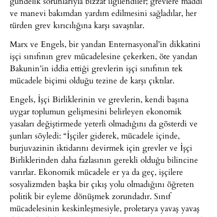
gündelik sorunlarıyla bizzat ilgilendiler; grevlere maddi
ve manevi bakımdan yardım edilmesini sağladılar, her
türden grev kırıcılığına karşı savaştılar.
Marx ve Engels, bir yandan Enternasyonal’in dikkatini
işçi sınıfının grev mücadelesine çekerken, öte yandan
Bakunin’in iddia ettiği grevlerin işçi sınıfının tek
mücadele biçimi olduğu tezine de karşı çıktılar.
Engels, İşçi Birliklerinin ve grevlerin, kendi başına
uygar toplumun gelişmesini belirleyen ekonomik
yasaları değiştirmede yeterli olmadığını da gösterdi ve
şunları söyledi: “İşçiler giderek, mücadele içinde,
burjuvazinin iktidarını devirmek için grevler ve İşçi
Birliklerinden daha fazlasının gerekli olduğu bilincine
varırlar. Ekonomik mücadele er ya da geç, işçilere
sosyalizmden başka bir çıkış yolu olmadığını öğreten
politik bir eyleme dönüşmek zorundadır. Sınıf
mücadelesinin keskinleşmesiyle, proletarya yavaş yavaş