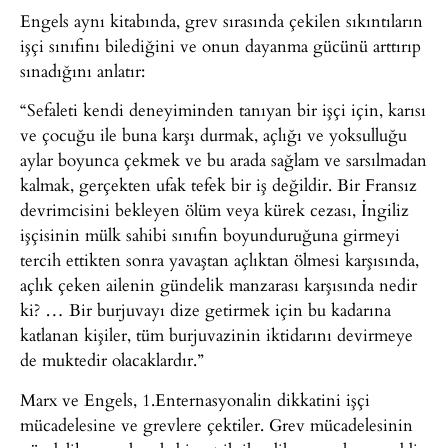
Engels aynı kitabında, grev sırasında çekilen sıkıntıların
işçi sınıfını bilediğini ve onun dayanma gücünü arttırıp
sınadığını anlatır:
“Sefaleti kendi deneyiminden tanıyan bir işçi için, karısı
ve çocuğu ile buna karşı durmak, açlığı ve yoksulluğu
aylar boyunca çekmek ve bu arada sağlam ve sarsılmadan
kalmak, gerçekten ufak tefek bir iş değildir. Bir Fransız
devrimcisini bekleyen ölüm veya kürek cezası, İngiliz
işçisinin mülk sahibi sınıfın boyunduruğuna girmeyi
tercih ettikten sonra yavaştan açlıktan ölmesi karşısında,
açlık çeken ailenin gündelik manzarası karşısında nedir
ki? … Bir burjuvayı dize getirmek için bu kadarına
katlanan kişiler, tüm burjuvazinin iktidarını devirmeye
de muktedir olacaklardır.”
Marx ve Engels, 1.Enternasyonalin dikkatini işçi
mücadelesine ve grevlere çektiler. Grev mücadelesinin