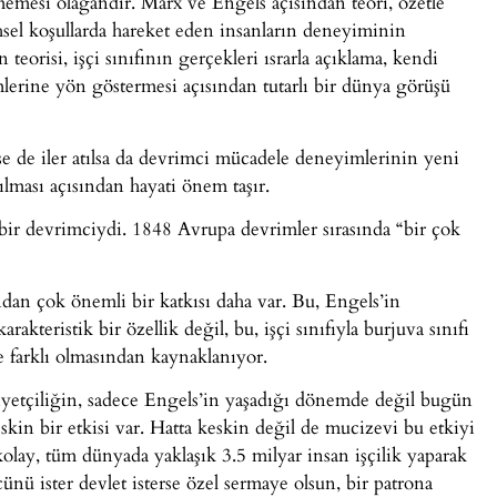
memesi olağandır. Marx ve Engels açısından teori, özetle
ihsel koşullarda hareket eden insanların deneyiminin
 teorisi, işçi sınıfının gerçekleri ısrarla açıklama, kendi
rine yön göstermesi açısından tutarlı bir dünya görüşü
se de iler atılsa da devrimci mücadele deneyimlerinin yeni
lması açısından hayati önem taşır.
bir devrimciydi. 1848 Avrupa devrimler sırasında “bir çok
ndan çok önemli bir katkısı daha var. Bu, Engels’in
rakteristik bir özellik değil, bu, işçi sınıfıyla burjuva sınıfı
 farklı olmasından kaynaklanıyor.
iyetçiliğin, sadece Engels’in yaşadığı dönemde değil bugün
in bir etkisi var. Hatta keskin değil de mucizevi bu etkiyi
kolay, tüm dünyada yaklaşık 3.5 milyar insan işçilik yaparak
 ister devlet isterse özel sermaye olsun, bir patrona