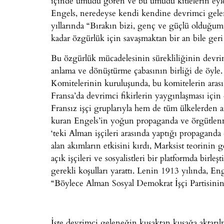
içinde umudu gören ve bu umudu kitlelerin eyle
Engels, neredeyse kendi kendine devrimci gelene
yıllarında “Bırakın bizi, genç ve güçlü olduğu
kadar özgürlük için savaşmaktan bir an bile ger
Bu özgürlük mücadelesinin sürekliliğinin devr
anlama ve dönüştürme çabasının birliği de öyle
Komitelerinin kuruluşunda, bu komitelerin arası
Fransa’da devrimci fikirlerin yaygınlaşması içi
Fransız işçi gruplarıyla hem de tüm ülkelerden 
kuran Engels’in yoğun propaganda ve örgütlenme
‘teki Alman işçileri arasında yaptığı propaganda ç
alan akımların etkisini kırdı, Marksist teorinin g
açık işçileri ve sosyalistleri bir platformda birleş
gerekli koşulları yarattı. Lenin 1913 yılında, Enge
“Böylece Alman Sosyal Demokrat İşçi Partisinin t
İşte devrimci geleneğin kuşaktan kuşağa aktarıl