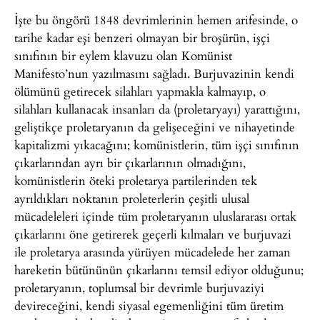
İşte bu öngörü 1848 devrimlerinin hemen arifesinde, o
tarihe kadar eşi benzeri olmayan bir broşürün, işçi
sınıfının bir eylem klavuzu olan Komünist
Manifesto’nun yazılmasını sağladı. Burjuvazinin kendi
ölümünü getirecek silahları yapmakla kalmayıp, o
silahları kullanacak insanları da (proletaryayı) yarattığını,
geliştikçe proletaryanın da gelişeceğini ve nihayetinde
kapitalizmi yıkacağını; komünistlerin, tüm işçi sınıfının
çıkarlarından ayrı bir çıkarlarının olmadığını,
komünistlerin öteki proletarya partilerinden tek
ayrıldıkları noktanın proleterlerin çeşitli ulusal
mücadeleleri içinde tüm proletaryanın uluslararası ortak
çıkarlarını öne getirerek geçerli kılmaları ve burjuvazi
ile proletarya arasında yürüyen mücadelede her zaman
hareketin bütününün çıkarlarını temsil ediyor olduğunu;
proletaryanın, toplumsal bir devrimle burjuvaziyi
devireceğini, kendi siyasal egemenliğini tüm üretim