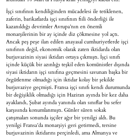
İşçi sınıfının kendiliğinden mücadelesi ile tetiklenen,
zaferin, barikatlarda işçi sınıfının fiili önderliği ile
kazanıldığı devrimler Avrupa’nın en önemli
monarşilerinin bir ay içinde diz çökmesine yol açtı.
Ancak peş peşe ilan edilen anayasal cumhuriyetlerde işçi
sınıfının değil, ekonomik olarak zaten iktidarda olan
burjuvazinin siyasi iktidarı ortaya çıkmıştı. İşçi sınıfı
içinde küçük bir azınlığı teşkil eden komünistler dışında
siyasi iktidarın işçi sınıfına geçmesini savunan başka bir
örgütlenme olmadığı için iktidar kolay bir şekilde
burjuvaziye geçmişti. Fransa işçi sınıfı kendi durumunda
bir değişiklik olmadığı için Haziran ayında bir kez daha
ayaklandı, Şubat ayında yanında olan sınıflar bu sefer
karşısında konumlanmıştı. Günler süren sokak
çatışmaları sonunda işçiler ağır bir yenilgi aldı. Bu
yenilgi Fransa’da monarşiyi geri getirmedi, tersine
burjuvazinin iktidarını perçinledi, ama Almanya ve