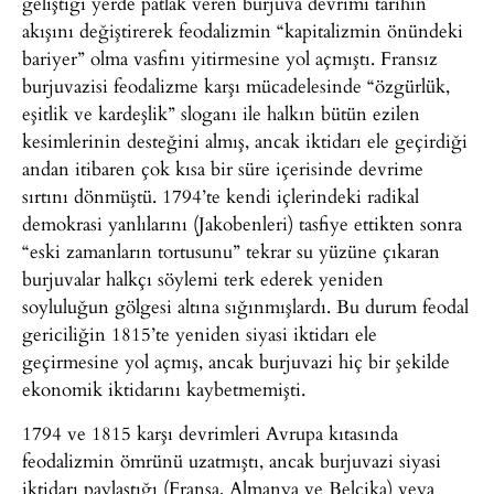
geliştiği yerde patlak veren burjuva devrimi tarihin
akışını değiştirerek feodalizmin “kapitalizmin önündeki
bariyer” olma vasfını yitirmesine yol açmıştı. Fransız
burjuvazisi feodalizme karşı mücadelesinde “özgürlük,
eşitlik ve kardeşlik” sloganı ile halkın bütün ezilen
kesimlerinin desteğini almış, ancak iktidarı ele geçirdiği
andan itibaren çok kısa bir süre içerisinde devrime
sırtını dönmüştü. 1794’te kendi içlerindeki radikal
demokrasi yanlılarını (Jakobenleri) tasfiye ettikten sonra
“eski zamanların tortusunu” tekrar su yüzüne çıkaran
burjuvalar halkçı söylemi terk ederek yeniden
soyluluğun gölgesi altına sığınmışlardı. Bu durum feodal
gericiliğin 1815’te yeniden siyasi iktidarı ele
geçirmesine yol açmış, ancak burjuvazi hiç bir şekilde
ekonomik iktidarını kaybetmemişti.
1794 ve 1815 karşı devrimleri Avrupa kıtasında
feodalizmin ömrünü uzatmıştı, ancak burjuvazi siyasi
iktidarı paylaştığı (Fransa, Almanya ve Belçika) veya