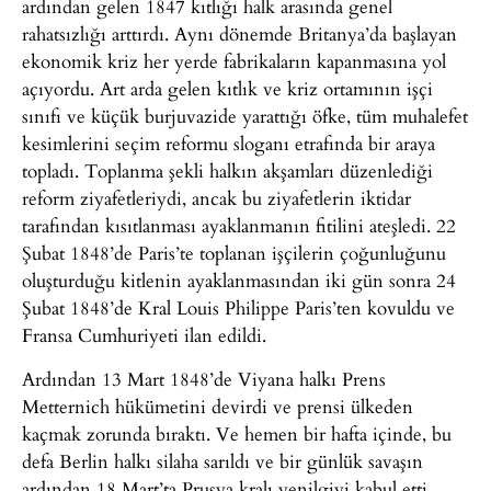
ardından gelen 1847 kıtlığı halk arasında genel
rahatsızlığı arttırdı. Aynı dönemde Britanya’da başlayan
ekonomik kriz her yerde fabrikaların kapanmasına yol
açıyordu. Art arda gelen kıtlık ve kriz ortamının işçi
sınıfı ve küçük burjuvazide yarattığı öfke, tüm muhalefet
kesimlerini seçim reformu sloganı etrafında bir araya
topladı. Toplanma şekli halkın akşamları düzenlediği
reform ziyafetleriydi, ancak bu ziyafetlerin iktidar
tarafından kısıtlanması ayaklanmanın fitilini ateşledi. 22
Şubat 1848’de Paris’te toplanan işçilerin çoğunluğunu
oluşturduğu kitlenin ayaklanmasından iki gün sonra 24
Şubat 1848’de Kral Louis Philippe Paris’ten kovuldu ve
Fransa Cumhuriyeti ilan edildi.
Ardından 13 Mart 1848’de Viyana halkı Prens
Metternich hükümetini devirdi ve prensi ülkeden
kaçmak zorunda bıraktı. Ve hemen bir hafta içinde, bu
defa Berlin halkı silaha sarıldı ve bir günlük savaşın
ardından 18 Mart’ta Prusya kralı yenilgiyi kabul etti.