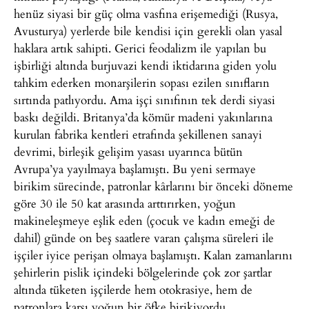
henüz siyasi bir güç olma vasfına erişemediği (Rusya,
Avusturya) yerlerde bile kendisi için gerekli olan yasal
haklara artık sahipti. Gerici feodalizm ile yapılan bu
işbirliği altında burjuvazi kendi iktidarına giden yolu
tahkim ederken monarşilerin sopası ezilen sınıfların
sırtında patlıyordu. Ama işçi sınıfının tek derdi siyasi
baskı değildi. Britanya’da kömür madeni yakınlarına
kurulan fabrika kentleri etrafında şekillenen sanayi
devrimi, birleşik gelişim yasası uyarınca bütün
Avrupa’ya yayılmaya başlamıştı. Bu yeni sermaye
birikim sürecinde, patronlar kârlarını bir önceki döneme
göre 30 ile 50 kat arasında arttırırken, yoğun
makineleşmeye eşlik eden (çocuk ve kadın emeği de
dahil) günde on beş saatlere varan çalışma süreleri ile
işçiler iyice perişan olmaya başlamıştı. Kalan zamanlarını
şehirlerin pislik içindeki bölgelerinde çok zor şartlar
altında tüketen işçilerde hem otokrasiye, hem de
patronlara karşı yoğun bir öfke birikiyordu.