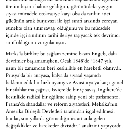
üretim biçimi haline geldiğini, görünürdeki yaygın
siyasi mücadele otokrasiye karşı olsa da tarihin itici
gücünün artık burjuvazi ile işçi sınıfı arasında cereyan
etmekte olan sınıf savaşı olduğunu ve bu mücadele
içinde işçi sınıfının tarihi ileriye taşıyacak tek devrimci
sınıf olduğunu vurgulamıştır.
Marks’la birlikte bu sağlam zemine basan Engels, daha
devrimler başlamamışken, Ocak 1848’de “1847 yılı,
uzun bir zamandan beri kesinlikle en hareketli olanıydı.
Prusya’da bir anayasa, İtalya’da siyasal yaşamda
beklenmedik bir hızlı uyanış ve Avusturya’ya karşı genel
bir silahlanma çağrısı, İsviçre’de bir iç savaş, İngiltere’de
kesinlikle radikal bir eğilime sahip yeni bir parlamento,
Fransa’da skandallar ve reform ziyafetleri, Meksika’nın
Amerika Birleşik Devletleri tarafından işgal edilmesi,
bunlar, son yıllarda görmediğimiz art arda gelen
değişiklikler ve hareketler dizisidir.” analizini yapıyordu.