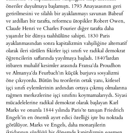
öneriler duyulmaya başlamıştı. 1793 Anayasasının geri
getirilmesini ve silahlı bir ayaklanmayı savunan Babeuf
ve ardılları bir tarafta, reformcu ütopikler Robert Owen,
Claude Henri ve Charles Fourier diğer tarafta daha
yaşanılır bir dünya taahhülüne sahipti. 1830 Paris
ayaklanmasından sonra kapitalizmin vahşiliğine alternatif
olarak ileri sürülen fikirler işçi sınıfı ve radikal demokrat
öğrencilerin saflarında yayılmaya başladı. 1840’lardan
itibaren muhalif kesimler arasında Fransa’da Proudhon
ve Almanya’da Feurbach’ın küçük burjuva sosyalizmi
öne çıkıyordu. Bütün bu teorilerin ortak yanı, kitlesel
işçi sınıfı eylemlerinin ardından ortaya çıkmış olmalarına
rağmen merkezlerine işçi sınıfını koymamalarıydı. Siyasi
mücadelelerine radikal demokrat olarak başlayan Karl
Marks ve onunla 1844 yılında Paris’te tanışan Friedrich
Engels’in en önemli ayırt edici özelliği işte bu noktada
görülüyor. Marks ve Engels, daha monarşilerin
iktidarının sürdüğü bir dönemde kapitalizmin egemen