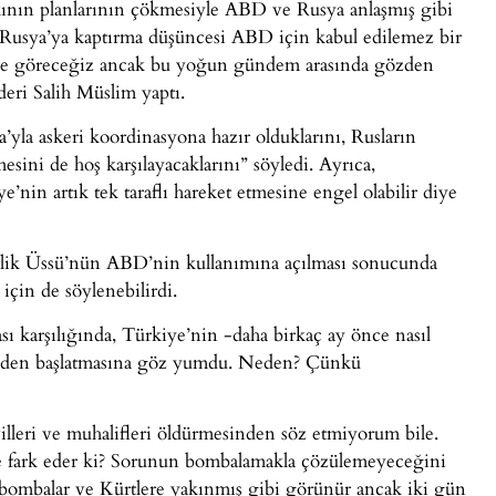
fakının planlarının çökmesiyle ABD ve Rusya anlaşmış gibi
fi Rusya’ya kaptırma düşüncesi ABD için kabul edilemez bir
e göreceğiz ancak bu yoğun gündem arasında gözden
deri Salih Müslim yaptı.
a’yla askeri koordinasyona hazır olduklarını, Rusların
esini de hoş karşılayacaklarını” söyledi. Ayrıca,
’nin artık tek taraflı hareket etmesine engel olabilir diye
irlik Üssü’nün ABD’nin kullanımına açılması sonucunda
çin de söylenebilirdi.
 karşılığında, Türkiye’nin -daha birkaç ay önce nasıl
eniden başlatmasına göz yumdu. Neden? Çünkü
illeri ve muhalifleri öldürmesinden söz etmiyorum bile.
e fark eder ki? Sorunun bombalamakla çözülemeyeceğini
ombalar ve Kürtlere yakınmış gibi görünür ancak iki gün