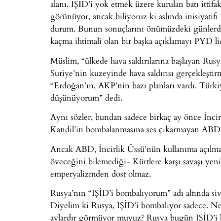
alanı. IŞİD’i yok etmek üzere kurulan batı itti
görünüyor, ancak biliyoruz ki aslında inisiyati
durum. Bunun sonuçlarını önümüzdeki günlerd
kaçma ihtimali olan bir başka açıklamayı PYD li
Müslim, “ülkede hava saldırılarına başlayan Rusy
Suriye’nin kuzeyinde hava saldırısı gerçekleştirm
“Erdoğan’ın, AKP’nin bazı planları vardı. Türkiye
düşünüyorum” dedi.
Aynı sözler, bundan sadece birkaç ay önce İnc
Kandil’in bombalanmasına ses çıkarmayan ABD i
Ancak ABD, İncirlik Üssü’nün kullanıma açılması
öveceğini bilemediği- Kürtlere karşı savaşı y
emperyalizmden dost olmaz.
Rusya’nın “IŞİD’i bombalıyorum” adı altında siv
Diyelim ki Rusya, IŞİD’i bombalıyor sadece. N
aylardır görmüyor muyuz? Rusya bugün IŞİD’i b