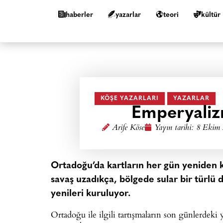
haberler
yazarlar
teori
kültür
KÖŞE YAZARLARI
YAZARLAR
Emperyaliz
Arife Köse
Yayın tarihi:
8 Ekim 
Ortadoğu’da kartların her gün yeniden ka
savaş uzadıkça, bölgede sular bir türlü 
yenileri kuruluyor.
Ortadoğu ile ilgili tartışmaların son günlerde