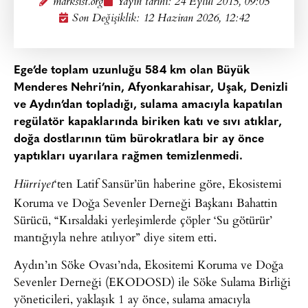
marksist.org
Yayın tarihi:
24 Eylül 2015, 09:05
Son Değişiklik: 12 Haziran 2026, 12:42
Ege’de toplam uzunluğu 584 km olan Büyük
Menderes Nehri’nin, Afyonkarahisar, Uşak, Denizli
ve Aydın’dan topladığı, sulama amacıyla kapatılan
regülatör kapaklarında biriken katı ve sıvı atıklar,
doğa dostlarının tüm bürokratlara bir ay önce
yaptıkları uyarılara rağmen temizlenmedi.
‘ten Latif Sansür’ün haberine göre, Ekosistemi
Hürriyet
Koruma ve Doğa Sevenler Derneği Başkanı Bahattin
Sürücü, “Kırsaldaki yerleşimlerde çöpler ‘Su götürür’
mantığıyla nehre atılıyor” diye sitem etti.
Aydın’ın Söke Ovası’nda, Ekositemi Koruma ve Doğa
Sevenler Derneği (EKODOSD) ile Söke Sulama Birliği
yöneticileri, yaklaşık 1 ay önce, sulama amacıyla