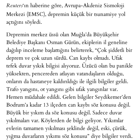
‘ın haberine göre, Avrupa-Akdeniz Sismoloji
Reuters
Merkezi (EMSC), depremin küçük bir tsunamiye yol
açtığını söyledi.
Depremin merkez üssü olan Muğla’da Büyükşehir
Belediye Başkanı Osman Gürün, ekiplerin il geneline
dağılıp inceleme başlattığını belirterek, “Çok şiddetli bir
deprem ve çok uzun sürdü. Can kaybı olmadı. Ufak
tefek duvar yıkık bilgisi alıyoruz. Üzücü olan bu panikle
yüksekten, pencereden atlayan vatandaşların olduğu,
onların da hastaneye kaldırıldığı ile ilgili bilgiler geldi.
Trafo yangını, ot yangını gibi ufak yangınlar var.
Hemen müdahale edildi. Gelen bilgiler Seydikemer’den
Bodrum’a kadar 13 ilçeden can kaybı söz konusu değil.
Büyük bir yıkım da söz konusu değil. Sadece duvar
yıkılmaları var. Köylerden de bilgi geliyor. Yıkımlar
evlerin tamamen yıkılması şeklinde değil, eski, çürük,
yığma duvarların yıkımı söz konusu” diye bilgiler verdi.