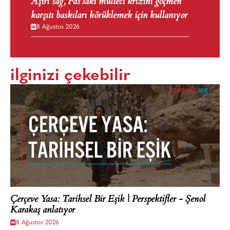
Aşırı sağ, Fas’taki mülteci krizini göçmen
karşıtı baskıları körüklemek için kullanıyor
8 Ağustos 2026
ilginizi çekebilir
Çerçeve Yasa: Tarihsel Bir Eşik | Perspektifler - Şenol
Karakaş anlatıyor
8 Ağustos 2026