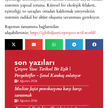
sistemin yapısal sorunu. Küresel bir ekolojik felaketi,
eşitsizliği ve savaşları ortadan kaldırmak isteyenlerin
sistemin radikal bir altüst oluşunu savunması gerekiyor.
Raporun tamamına bağlantıdan
ulaşabilirsiniz:
https://globaljusticeproject.wid.world/
son yazıları
Çerçeve Yasa: Tarihsel Bir Eşik |
Perspektifler - Şenol Karakaş anlatıyor
8 Ağustos 2026
Mecliste faşist provokasyona karşı barışı
savunmak
8 Ağustos 2026