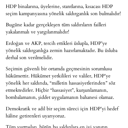
HDP binalarına, üyelerine, stantlarına, kısacası HDP
seçim kampanyasına yönelik saldırganlık son bulmalıdır!
Bugüne kadar gerçekleşen tüm saldırıların failleri
yakalanmalı ve yargılanmalıdır!
Erdoğan ve AKP, tercih ettikleri üslupla, HDP’ye
yönelik saldırganlığa zemin hazırlamaktadır. Bu üsluba
derhal son verilmelidir.
Seçimin güvenli bir ortamda geçmesinin sorumlusu
hükümettir. Hükümet yetkilileri ve valiler, HDP’ye
yönelik her saldırıda, “milletin hassasiyetlerinden” söz
etmektedirler. Hiçbir “hassasiyet”, kurşunlamanın,
bombalamanın, şiddet uygulamanın bahanesi olamaz.
Demokratik ve adil bir seçim süreci için HDP’yi hedef
hâline getirenleri uyarıyoruz.
Tüm yurttaşları, bütün bu saldırılara en iyi yanıtın,