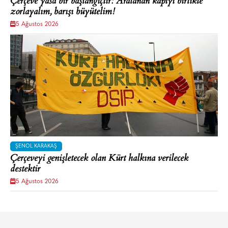
Çerçeve yasa bir başlangıçtır: Aralanan kapıyı birlikte
zorlayalım, barışı büyütelim!
5 Ağustos 2026
ŞENOL KARAKAŞ
Çerçeveyi genişletecek olan Kürt halkına verilecek
destektir
5 Ağustos 2026