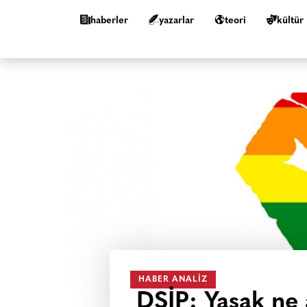
haberler
yazarlar
teori
kültür
HABER ANALIZ
DSİP: Yasak ne