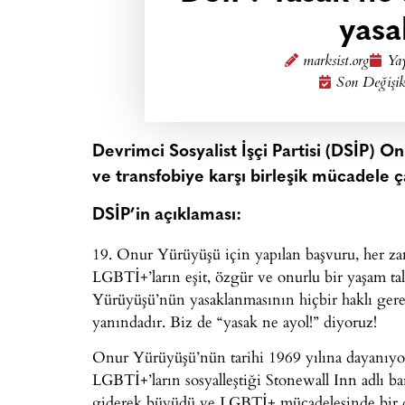
yasa
marksist.org
Yay
Son Değişik
Devrimci Sosyalist İşçi Partisi (DSİP) O
ve transfobiye karşı birleşik mücadele ça
DSİP’in açıklaması:
19. Onur Yürüyüşü için yapılan başvuru, her z
LGBTİ+’ların eşit, özgür ve onurlu bir yaşam tal
Yürüyüşü’nün yasaklanmasının hiçbir haklı ger
yanındadır. Biz de “yasak ne ayol!” diyoruz!
Onur Yürüyüşü’nün tarihi 1969 yılına dayanı
LGBTİ+’ların sosyalleştiği Stonewall Inn adlı bara
giderek büyüdü ve LGBTİ+ mücadelesinde bir d