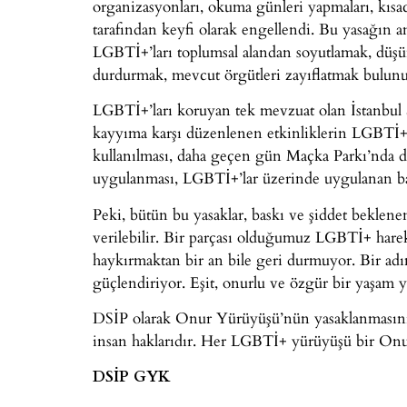
organizasyonları, okuma günleri yapmaları, kısacas
tarafından keyfi olarak engellendi. Bu yasağın 
LGBTİ+’ları toplumsal alandan soyutlamak, düşün
durdurmak, mevcut örgütleri zayıflatmak bulun
LGBTİ+’ları koruyan tek mevzuat olan İstanbul S
kayyıma karşı düzenlenen etkinliklerin LGBTİ+ 
kullanılması, daha geçen gün Maçka Parkı’nda dü
uygulanması, LGBTİ+’lar üzerinde uygulanan bask
Peki, bütün bu yasaklar, baskı ve şiddet beklene
verilebilir. Bir parçası olduğumuz LGBTİ+ harek
haykırmaktan bir an bile geri durmuyor. Bir adı
güçlendiriyor. Eşit, onurlu ve özgür bir yaşam 
DSİP olarak Onur Yürüyüşü’nün yasaklanmasını 
insan haklarıdır. Her LGBTİ+ yürüyüşü bir On
DSİP GYK