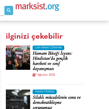
ilginizi çekebilir
CAN IRMAK ÖZINANIR
Hamam Böceği İsyanı:
Hindistan’da gençlik
hareketi ve sınıf
dayanışması
7 Ağustos 2026
HAKAN TAHMAZ
Silahlı mücadelenin sonu ve
demokratikleşme
sorunumuz