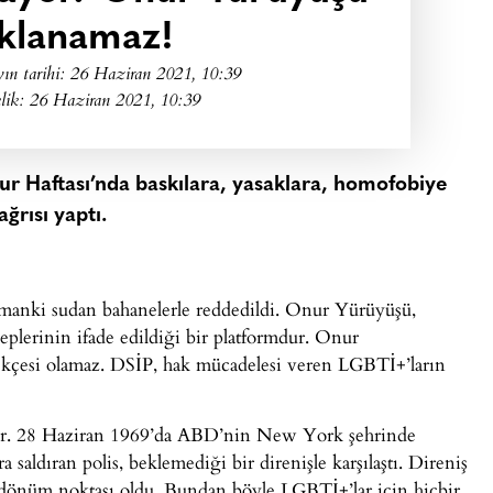
klanamaz!
ın tarihi:
26 Haziran 2021, 10:39
lik: 26 Haziran 2021, 10:39
nur Haftası’nda baskılara, yasaklara, homofobiye
ğrısı yaptı.
amanki sudan bahanelerle reddedildi. Onur Yürüyüşü,
eplerinin ifade edildiği bir platformdur. Onur
ekçesi olamaz. DSİP, hak mücadelesi veren LGBTİ+’ların
yor. 28 Haziran 1969’da ABD’nin New York şehrinde
 saldıran polis, beklemediği bir direnişle karşılaştı. Direniş
önüm noktası oldu. Bundan böyle LGBTİ+’lar için hiçbir