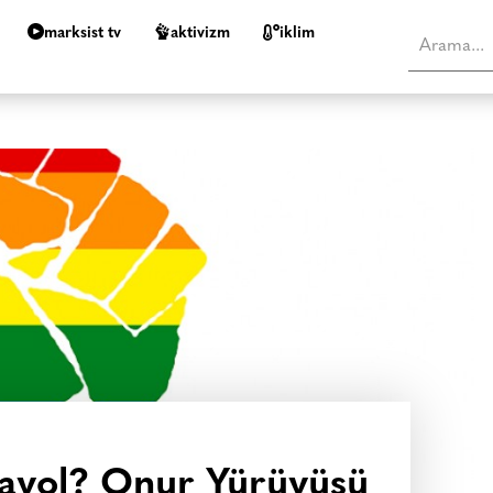
marksist tv
aktivizm
i̇klim
 ayol? Onur Yürüyüşü