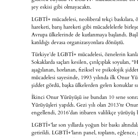
şey eskisi gibi olmayacaktı.
LGBTİ+ mücadelesi, neoliberal tekçi baskılara, ö
hareketi, barış hareketi gibi mücadelelerle birl
Avrupa ülkelerinde de kutlanmaya başlandı. Başla
katıldığı devasa organizasyonlara dönüştü.
Türkiye’de LGBTİ+ mücadelesi, öznelerin kanları
Sokaklarda saçları kesilen, çırılçıplak soyulan, 
aşağılanan, horlanan, fiziksel ve psikolojik şid
mücadelesi sayesinde, 1993 yılında ilk Onur Yürü
şiddet gördü, başka ülkelerden gelen konuklar sın
İkinci Onur Yürüyüşü ise bundan 10 sene sonra
Yürüyüşleri yapıldı. Gezi yılı olan 2013’te Onu
engellendi, 2016’dan itibaren valilikçe yürüyüş b
LGBTİ+’lar son yıllarda yoğun bir baskı altınd
getirildi. LGBTİ+’ların panel, toplantı, eğlence