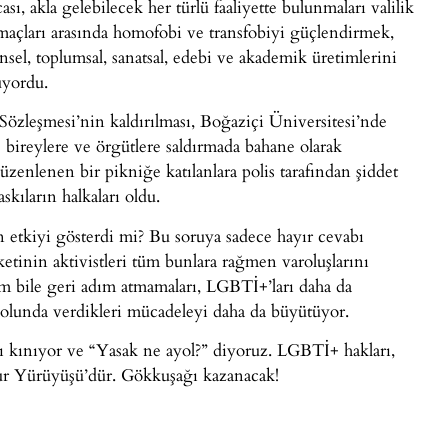
ı, akla gelebilecek her türlü faaliyette bulunmaları valilik
amaçları arasında homofobi ve transfobiyi güçlendirmek,
sel, toplumsal, sanatsal, edebi ve akademik üretimlerini
uyordu.
özleşmesi’nin kaldırılması, Boğaziçi Üniversitesi’nde
bireylere ve örgütlere saldırmada bahane olarak
zenlenen bir pikniğe katılanlara polis tarafından şiddet
ıların halkaları oldu.
n etkiyi gösterdi mi? Bu soruya sadece hayır cevabı
etinin aktivistleri tüm bunlara rağmen varoluşlarını
m bile geri adım atmamaları, LGBTİ+’ları daha da
yolunda verdikleri mücadeleyi daha da büyütüyor.
kınıyor ve “Yasak ne ayol?” diyoruz. LGBTİ+ hakları,
ur Yürüyüşü’dür. Gökkuşağı kazanacak!