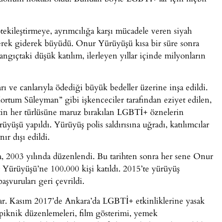
tekileştirmeye, ayrımcılığa karşı mücadele veren siyah
eşerek giderek büyüdü. Onur Yürüyüşü kısa bir süre sonra
ngıçtaki düşük katılım, ilerleyen yıllar içinde milyonların
 ve canlarıyla ödediği büyük bedeller üzerine inşa edildi.
“Hortum Süleyman” gibi işkenceciler tarafından eziyet edilen,
detin her türlüsüne maruz bırakılan LGBTİ+ öznelerin
yüşü yapıldı. Yürüyüş polis saldırısına uğradı, katılımcılar
ır dışı edildi.
, 2003 yılında düzenlendi. Bu tarihten sonra her sene Onur
r Yürüyüşü’ne 100.000 kişi katıldı. 2015’te yürüyüş
aşvuruları geri çevrildi.
alar. Kasım 2017’de Ankara’da LGBTİ+ etkinliklerine yasak
, piknik düzenlemeleri, film gösterimi, yemek