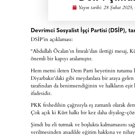
Yayın tarihi:
28 Şubat 2025,
Devrimci Sosyalist İşçi Partisi (DSİP), ta
DSİP’in açıklaması:
“Abdullah Öcalan’ın İmralı’dan ilettiği mesaj, K
önemli bir kapıyı aralamıştır.
Hem metni ileten Dem Parti heyetinin tutumu h
Diyarbakır’daki gibi meydanlara bir araya gelen 
tarafından da benimsendiğinin ve halkların eşit
ifadesidir.
PKK feshedilsin çağrısıyla eş zamanlı olarak de
Çok açık ki Kürt halkı bir kez daha diyalog-çözü
Şimdi bu eli tutmak ve boşlukta kalmamasını sa
verilmesinden anadilde eğitim hakkına ve nihaye