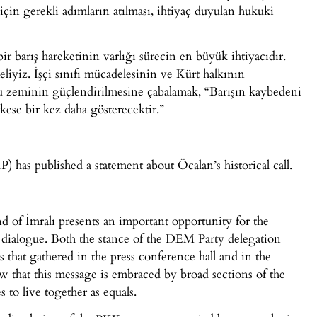
için gerekli adımların atılması, ihtiyaç duyulan hukuki
ir barış hareketinin varlığı sürecin en büyük ihtiyacıdır.
liyiz. İşçi sınıfı mücadelesinin ve Kürt halkının
ğu zeminin güçlendirilmesine çabalamak, “Barışın kaybedeni
ese bir kez daha gösterecektir.”
 has published a statement about Öcalan’s historical call.
d of İmralı presents an important opportunity for the
h dialogue. Both the stance of the DEM Party delegation
that gathered in the press conference hall and in the
w that this message is embraced by broad sections of the
 to live together as equals.