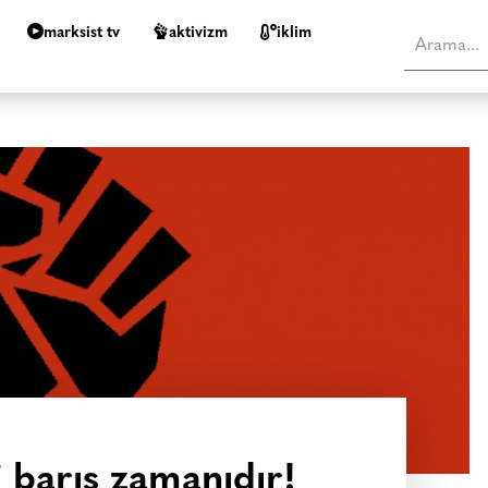
marksist tv
aktivizm
i̇klim
 barış zamanıdır!