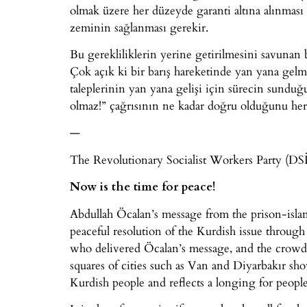
olmak üzere her düzeyde garanti altına alınması 
zeminin sağlanması gerekir.
Bu gerekliliklerin yerine getirilmesini savunan b
Çok açık ki bir barış hareketinde yan yana gelme
taleplerinin yan yana gelişi için sürecin sundu
olmaz!” çağrısının ne kadar doğru olduğunu herk
—
The Revolutionary Socialist Workers Party (DSİP)
Now is the time for peace!
Abdullah Öcalan’s message from the prison-islan
peaceful resolution of the Kurdish issue throug
who delivered Öcalan’s message, and the crowds 
squares of cities such as Van and Diyarbakır sho
Kurdish people and reflects a longing for peoples