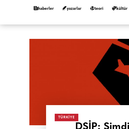
haberler
yazarlar
teori
kültür
TÜRKIYE
DSİP: Şimdi