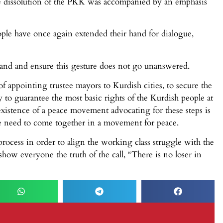
r the dissolution of the PKK was accompanied by an emphasis
ople have once again extended their hand for dialogue,
 hand and ensure this gesture does not go unanswered.
of appointing trustee mayors to Kurdish cities, to secure the
 to guarantee the most basic rights of the Kurdish people at
 existence of a peace movement advocating for these steps is
at we need to come together in a movement for peace.
rocess in order to align the working class struggle with the
how everyone the truth of the call, “There is no loser in