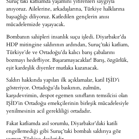
Suruç’taki katliamda yaşamını yitirenleri saygıyla
anıyoruz. Ailelerine, arkadaşlarına, Türkiye halklarına
başsağlığı diliyoruz. Katledilen gençlerin anısı
mücadelemizde yaşayacak.
Bombanın sahipleri insanlık suçu işledi. Diyarbakır’da
HDP mitingine saldırının ardından, Suruç’taki katliam,
Türkiye’de ve Ortadoğu’da kalıcı barış çabalarını
bozmayı hedefliyor. Başaramayacaklar! Barış, özgürlük,
eşit kardeşlik diyenler mutlaka kazanacak.
Saldırı hakkında yapılan ilk açıklamalar, katil IŞİD’i
gösteriyor. Ortadoğu’da baskının, zulmün,
karşıdevrimin, despot egemen sınıfların temsilcisi olan
IŞİD’in Ortadoğu emekçilerinin birleşik mücadelesiyle
yenilmesinin acil gerekliliği ortadadır.
Fakat katliamda asıl sorumlu, Diyarbakır’daki katili
engellemediği gibi Suruç’taki bombalı saldırıya göz
yuman Türkiye devletidir.