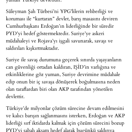
Süleyman Şah Türbesi’ni YPG’lilerin rehberliği ve
koruması ile “kurtaran” devlet, barış masasını deviren
Cumhurbaşkanı Erdoğan’ın liderliğinde bir süredir
PYD’yi hedef göstermektedir. Suriye’ye askeri
müdahaleyi ve Rojava’yı işgali savunarak, savaşı ve
saldırıları kışkırtmaktadır.
Suriye ile savaş durumuna geçerek sınırda yaşayanların
can güvenliği ortadan kaldıran, IŞİD’in varlığına ve
etkinliklerine göz yuman, Suriye devrimine müdahale
edip onun bir iç savaşa dönüşerek boğulmasına neden
olan taraflardan biri olan AKP tarafından yönetilen
devlettir.
Türkiye’de milyonlar çözüm sürecine devam edilmesini
ve kalıcı barışın sağlanmasını isterken, Erdoğan ve AKP
liderliği sırf iktidarda kalmak için çözüm sürecini bozup
PYD’yi sabah akşam hedef alarak bugünkü saldırıya