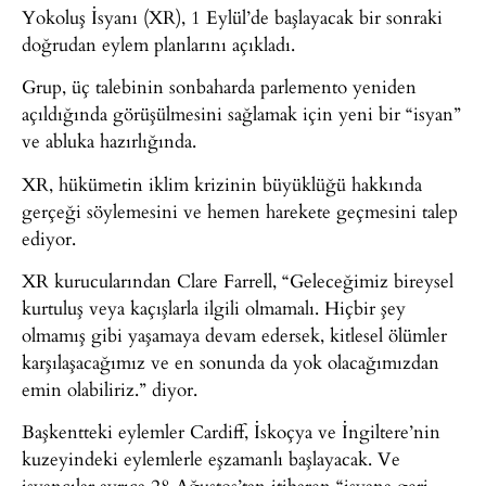
Yokoluş İsyanı (XR), 1 Eylül’de başlayacak bir sonraki
doğrudan eylem planlarını açıkladı.
Grup, üç talebinin sonbaharda parlemento yeniden
açıldığında görüşülmesini sağlamak için yeni bir “isyan”
ve abluka hazırlığında.
XR, hükümetin iklim krizinin büyüklüğü hakkında
gerçeği söylemesini ve hemen harekete geçmesini talep
ediyor.
XR kurucularından Clare Farrell, “Geleceğimiz bireysel
kurtuluş veya kaçışlarla ilgili olmamalı. Hiçbir şey
olmamış gibi yaşamaya devam edersek, kitlesel ölümler
karşılaşacağımız ve en sonunda da yok olacağımızdan
emin olabiliriz.” diyor.
Başkentteki eylemler Cardiff, İskoçya ve İngiltere’nin
kuzeyindeki eylemlerle eşzamanlı başlayacak. Ve
isyancılar ayrıca 28 Ağustos’tan itibaren “isyana geri