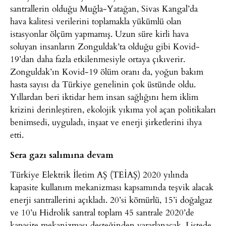
santrallerin olduğu Muğla-Yatağan, Sivas Kangal’da
hava kalitesi verilerini toplamakla yükümlü olan
istasyonlar ölçüm yapmamış. Uzun süre kirli hava
soluyan insanların Zonguldak’ta olduğu gibi Kovid-
19’dan daha fazla etkilenmesiyle ortaya çıkıverir.
Zonguldak’ın Kovid-19 ölüm oranı da, yoğun bakım
hasta sayısı da Türkiye genelinin çok üstünde oldu.
Yıllardan beri iktidar hem insan sağlığını hem iklim
krizini derinleştiren, ekolojik yıkıma yol açan politikaları
benimsedi, uyguladı, inşaat ve enerji şirketlerini ihya
etti.
Sera gazı salımına devam
Türkiye Elektrik İletim AŞ (TEİAŞ) 2020 yılında
kapasite kullanım mekanizması kapsamında teşvik alacak
enerji santrallerini açıkladı. 20’si kömürlü, 15’i doğalgaz
ve 10’u Hidrolik santral toplam 45 santrale 2020’de
kapasite mekanizması desteğinden yararlanacak. Listede