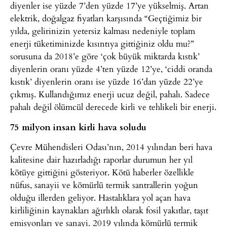
diyenler ise yüzde 7’den yüzde 17’ye yükselmiş. Artan
elektrik, doğalgaz fiyatları karşısında “Geçtiğimiz bir
yılda, gelirinizin yetersiz kalması nedeniyle toplam
enerji tüketiminizde kısıntıya gittiğiniz oldu mu?”
sorusuna da 2018’e göre ‘çok büyük miktarda kıstık’
diyenlerin oranı yüzde 4’ten yüzde 12’ye, ‘ciddi oranda
kıstık’ diyenlerin oranı ise yüzde 16’dan yüzde 22’ye
çıkmış. Kullandığımız enerji ucuz değil, pahalı. Sadece
pahalı değil ölümcül derecede kirli ve tehlikeli bir enerji.
75 milyon insan kirli hava soludu
Çevre Mühendisleri Odası’nın, 2014 yılından beri hava
kalitesine dair hazırladığı raporlar durumun her yıl
kötüye gittiğini gösteriyor. Kötü haberler özellikle
nüfus, sanayii ve kömürlü termik santrallerin yoğun
olduğu illerden geliyor. Hastalıklara yol açan hava
kirliliğinin kaynakları ağırlıklı olarak fosil yakıtlar, taşıt
emisyonları ve sanayi. 2019 yılında kömürlü termik