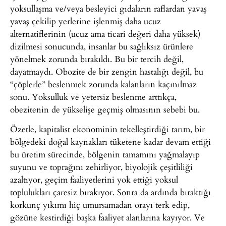
yoksullaşma ve/veya besleyici gıdaların raflardan yavaş
yavaş çekilip yerlerine işlenmiş daha ucuz
alternatiflerinin (ucuz ama ticari değeri daha yüksek)
dizilmesi sonucunda, insanlar bu sağlıksız ürünlere
yönelmek zorunda bırakıldı. Bu bir tercih değil,
dayatmaydı. Obozite de bir zengin hastalığı değil, bu
“çöplerle” beslenmek zorunda kalanların kaçınılmaz
sonu. Yoksulluk ve yetersiz beslenme arttıkça,
obezitenin de yükselişe geçmiş olmasının sebebi bu.
Özetle, kapitalist ekonominin tekelleştirdiği tarım, bir
bölgedeki doğal kaynakları tüketene kadar devam ettiği
bu üretim sürecinde, bölgenin tamamını yağmalayıp
suyunu ve toprağını zehirliyor, biyolojik çeşitliliği
azaltıyor, geçim faaliyetlerini yok ettiği yoksul
toplulukları çaresiz bırakıyor. Sonra da ardında bıraktığı
korkunç yıkımı hiç umursamadan orayı terk edip,
gözüne kestirdiği başka faaliyet alanlarına kayıyor. Ve