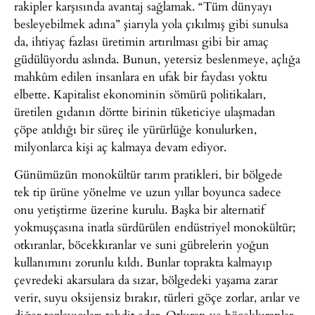
rakipler karşısında avantaj sağlamak. “Tüm dünyayı
besleyebilmek adına” şiarıyla yola çıkılmış gibi sunulsa
da, ihtiyaç fazlası üretimin artırılması gibi bir amaç
güdülüyordu aslında. Bunun, yetersiz beslenmeye, açlığa
mahkûm edilen insanlara en ufak bir faydası yoktu
elbette. Kapitalist ekonominin sömürü politikaları,
üretilen gıdanın dörtte birinin tüketiciye ulaşmadan
çöpe atıldığı bir süreç ile yürürlüğe konulurken,
milyonlarca kişi aç kalmaya devam ediyor.
Günümüzün monokültür tarım pratikleri, bir bölgede
tek tip ürüne yönelme ve uzun yıllar boyunca sadece
onu yetiştirme üzerine kurulu. Başka bir alternatif
yokmuşçasına inatla sürdürülen endüstriyel monokültür;
otkıranlar, böcekkıranlar ve suni gübrelerin yoğun
kullanımını zorunlu kıldı. Bunlar toprakta kalmayıp
çevredeki akarsulara da sızar, bölgedeki yaşama zarar
verir, suyu oksijensiz bırakır, türleri göçe zorlar, arılar ve
diğer tozlayıcıları tehdit eder. Otkıran ve böcekkıranlar