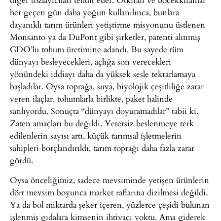
her geçen gün daha yoğun kullanılınca, bunlara
dayanıklı tarım ürünleri yetiştirme misyonunu üstlenen
Monsanto ya da DuPont gibi şirketler, patenti alınmış
GDO’lu tohum üretimine adandı. Bu sayede tüm
dünyayı besleyecekleri, açlığa son verecekleri
yönündeki iddiayı daha da yüksek sesle tekrarlamaya
başladılar. Oysa toprağa, suya, biyolojik çeşitliliğe zarar
veren ilaçlar, tohumlarla birlikte, paket halinde
satılıyordu. Sonuçta “dünyayı doyuramadılar” tabii ki.
Zaten amaçları bu değildi. Yetersiz beslenmeye terk
edilenlerin sayısı artı, küçük tarımsal işletmelerin
sahipleri borçlandırıldı, tarım toprağı daha fazla zarar
gördü.
Oysa önceliğimiz, sadece mevsiminde yetişen ürünlerin
dört mevsim boyunca market raflarına dizilmesi değildi.
Ya da bol miktarda şeker içeren, yüzlerce çeşidi bulunan
işlenmiş gıdalara kimsenin ihtiyacı yoktu. Ama giderek