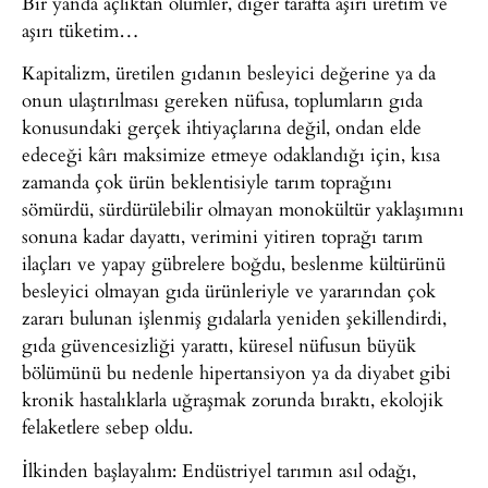
Bir yanda açlıktan ölümler, diğer tarafta aşırı üretim ve
aşırı tüketim…
Kapitalizm, üretilen gıdanın besleyici değerine ya da
onun ulaştırılması gereken nüfusa, toplumların gıda
konusundaki gerçek ihtiyaçlarına değil, ondan elde
edeceği kârı maksimize etmeye odaklandığı için, kısa
zamanda çok ürün beklentisiyle tarım toprağını
sömürdü, sürdürülebilir olmayan monokültür yaklaşımını
sonuna kadar dayattı, verimini yitiren toprağı tarım
ilaçları ve yapay gübrelere boğdu, beslenme kültürünü
besleyici olmayan gıda ürünleriyle ve yararından çok
zararı bulunan işlenmiş gıdalarla yeniden şekillendirdi,
gıda güvencesizliği yarattı, küresel nüfusun büyük
bölümünü bu nedenle hipertansiyon ya da diyabet gibi
kronik hastalıklarla uğraşmak zorunda bıraktı, ekolojik
felaketlere sebep oldu.
İlkinden başlayalım: Endüstriyel tarımın asıl odağı,