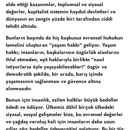
elde ettiği kazanımlar, toplumsal ve siyasal
değerler, kapitalist sistemin haydut devletleri ve
dünyanın en zengin yüzde biri tarafından ciddi
tehdit altında.
Bunların başında da hiç kuşkusuz evrensel hukukun
temelini oluşturan “yaşam hakkı” geliyor. Yaşam
hakkı; insanların, başkalarının özgürlük alanlarını
ihlal etmeden, eşit haklarıyla birlikte “nasıl
istiyorlarsa öyle yaşayabilecekleri” özgür ve
demokratik şekilde, bir arada, barış içinde
yaşamasının sağlanması ve güvence altına
alınmasıdır.
Bunun için insanlık, ezilen halklar büyük bedeller
ödedi ve ödüyor. Ülkemiz dâhil birçok ülkedeki
siyasal, sosyal gelişmeler bize, bu evrensel değerler
ve çağdaş varoluş hali için insanların daha uzun
yıllar ağır bedeller ödeyeceğini anlatıyor. Bu bir tür