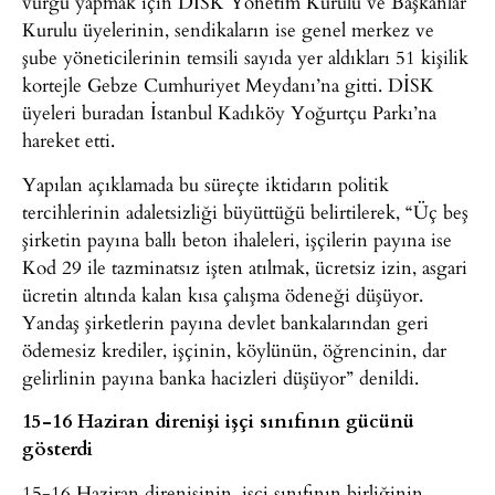
vurgu yapmak için DİSK Yönetim Kurulu ve Başkanlar
Kurulu üyelerinin, sendikaların ise genel merkez ve
şube yöneticilerinin temsili sayıda yer aldıkları 51 kişilik
kortejle Gebze Cumhuriyet Meydanı’na gitti. DİSK
üyeleri buradan İstanbul Kadıköy Yoğurtçu Parkı’na
hareket etti.
Yapılan açıklamada bu süreçte iktidarın politik
tercihlerinin adaletsizliği büyüttüğü belirtilerek, “Üç beş
şirketin payına ballı beton ihaleleri, işçilerin payına ise
Kod 29 ile tazminatsız işten atılmak, ücretsiz izin, asgari
ücretin altında kalan kısa çalışma ödeneği düşüyor.
Yandaş şirketlerin payına devlet bankalarından geri
ödemesiz krediler, işçinin, köylünün, öğrencinin, dar
gelirlinin payına banka hacizleri düşüyor” denildi.
15-16 Haziran direnişi işçi sınıfının gücünü
gösterdi
15-16 Haziran direnişinin, işçi sınıfının birliğinin,