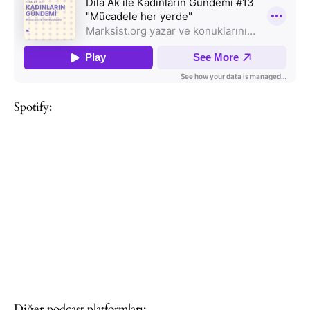
Spotify:
Diğer podcast platformları: