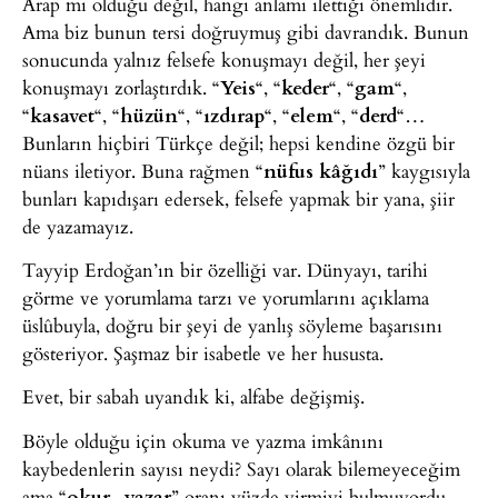
Arap mı olduğu değil, hangi anlamı ilettiği önemlidir.
Ama biz bunun tersi doğruymuş gibi davrandık. Bunun
sonucunda yalnız felsefe konuşmayı değil, her şeyi
konuşmayı zorlaştırdık. “
Yeis
“, “
keder
“, “
gam
“,
“
kasavet
“, “
hüzün
“, “
ızdırap
“, “
elem
“, “
derd
“…
Bunların hiçbiri Türkçe değil; hepsi kendine özgü bir
nüans iletiyor. Buna rağmen “
nüfus kâğıdı
” kaygısıyla
bunları kapıdışarı edersek, felsefe yapmak bir yana, şiir
de yazamayız.
Tayyip Erdoğan’ın bir özelliği var. Dünyayı, tarihi
görme ve yorumlama tarzı ve yorumlarını açıklama
üslûbuyla, doğru bir şeyi de yanlış söyleme başarısını
gösteriyor. Şaşmaz bir isabetle ve her hususta.
Evet, bir sabah uyandık ki, alfabe değişmiş.
Böyle olduğu için okuma ve yazma imkânını
kaybedenlerin sayısı neydi? Sayı olarak bilemeyeceğim
ama “
okur- yazar
” oranı yüzde yirmiyi bulmuyordu.