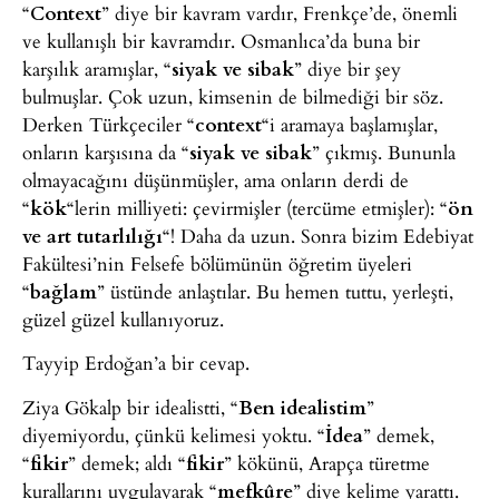
“
Context
” diye bir kavram vardır, Frenkçe’de, önemli
ve kullanışlı bir kavramdır. Osmanlıca’da buna bir
karşılık aramışlar, “
siyak ve sibak
” diye bir şey
bulmuşlar. Çok uzun, kimsenin de bilmediği bir söz.
Derken Türkçeciler “
context
“i aramaya başlamışlar,
onların karşısına da “
siyak ve sibak
” çıkmış. Bununla
olmayacağını düşünmüşler, ama onların derdi de
“
kök
“lerin milliyeti: çevirmişler (tercüme etmişler): “
ön
ve art tutarlılığı
“! Daha da uzun. Sonra bizim Edebiyat
Fakültesi’nin Felsefe bölümünün öğretim üyeleri
“
bağlam
” üstünde anlaştılar. Bu hemen tuttu, yerleşti,
güzel güzel kullanıyoruz.
Tayyip Erdoğan’a bir cevap.
Ziya Gökalp bir idealistti, “
Ben idealistim
”
diyemiyordu, çünkü kelimesi yoktu. “
İdea
” demek,
“
fikir
” demek; aldı “
fikir
” kökünü, Arapça türetme
kurallarını uygulayarak “
mefkûre
” diye kelime yarattı.