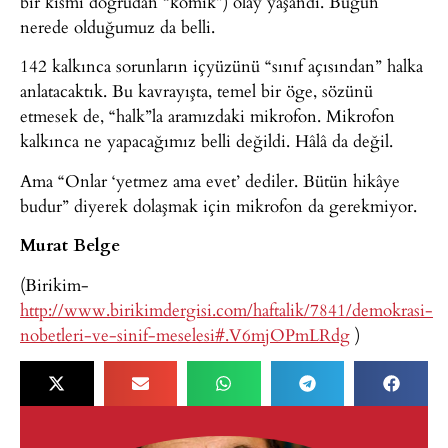
bir kısmı doğrudan “komik”) olay yaşandı. Bugün
nerede olduğumuz da belli.
142 kalkınca sorunların içyüzünü “sınıf açısından” halka
anlatacaktık. Bu kavrayışta, temel bir öge, sözünü
etmesek de, “halk”la aramızdaki mikrofon. Mikrofon
kalkınca ne yapacağımız belli değildi. Hâlâ da değil.
Ama “Onlar ‘yetmez ama evet’ dediler. Bütün hikâye
budur” diyerek dolaşmak için mikrofon da gerekmiyor.
Murat Belge
(Birikim-
http://www.birikimdergisi.com/haftalik/7841/demokrasi-
nobetleri-ve-sinif-meselesi#.V6mjOPmLRdg
)