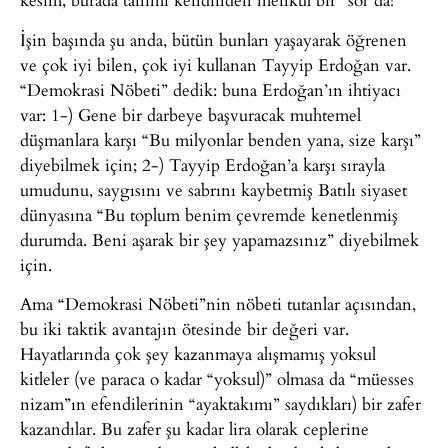
İşin başında şu anda, bütün bunları yaşayarak öğrenen
ve çok iyi bilen, çok iyi kullanan Tayyip Erdoğan var.
“Demokrasi Nöbeti” dedik: buna Erdoğan’ın ihtiyacı
var: 1-) Gene bir darbeye başvuracak muhtemel
düşmanlara karşı “Bu milyonlar benden yana, size karşı”
diyebilmek için; 2-) Tayyip Erdoğan’a karşı sırayla
umudunu, saygısını ve sabrını kaybetmiş Batılı siyaset
dünyasına “Bu toplum benim çevremde kenetlenmiş
durumda. Beni aşarak bir şey yapamazsınız” diyebilmek
için.
Ama “Demokrasi Nöbeti”nin nöbeti tutanlar açısından,
bu iki taktik avantajın ötesinde bir değeri var.
Hayatlarında çok şey kazanmaya alışmamış yoksul
kitleler (ve paraca o kadar “yoksul)” olmasa da “müesses
nizam”ın efendilerinin “ayaktakımı” saydıkları) bir zafer
kazandılar. Bu zafer şu kadar lira olarak ceplerine