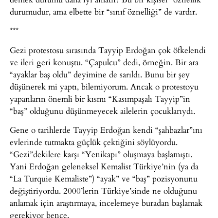
durumudur, ama elbette bir “sınıf öznelliği” de vardır.
***
Gezi protestosu sırasında Tayyip Erdoğan çok öfkelendi
ve ileri geri konuştu. “Çapulcu” dedi, örneğin. Bir ara
“ayaklar baş oldu” deyimine de sarıldı. Bunu bir şey
düşünerek mi yaptı, bilemiyorum. Ancak o protestoyu
yapanların önemli bir kısmı “Kasımpaşalı Tayyip”in
“baş” olduğunu düşünmeyecek ailelerin çocuklarıydı.
Gene o tarihlerde Tayyip Erdoğan kendi “şahbazlar”ını
evlerinde tutmakta güçlük çektiğini söylüyordu.
“Gezi”dekilere karşı “Yenikapı” oluşmaya başlamıştı.
Yani Erdoğan geleneksel Kemalist Türkiye’nin (ya da
“La Turquie Kemaliste”) “ayak” ve “baş” pozisyonunu
değiştiriyordu. 2000’lerin Türkiye’sinde ne olduğunu
anlamak için araştırmaya, incelemeye buradan başlamak
gerekiyor bence.