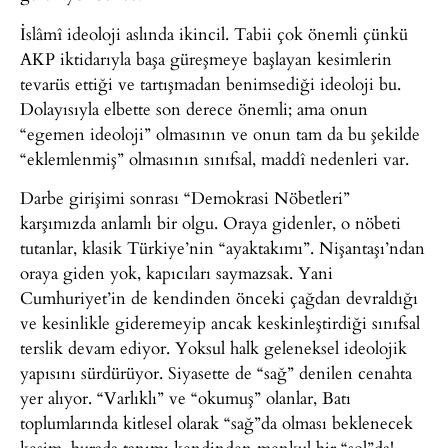
İslâmî ideoloji aslında ikincil. Tabii çok önemli çünkü
AKP iktidarıyla başa güreşmeye başlayan kesimlerin
tevarüs ettiği ve tartışmadan benimsediği ideoloji bu.
Dolayısıyla elbette son derece önemli; ama onun
“egemen ideoloji” olmasının ve onun tam da bu şekilde
“eklemlenmiş” olmasının sınıfsal, maddî nedenleri var.
Darbe girişimi sonrası “Demokrasi Nöbetleri”
karşımızda anlamlı bir olgu. Oraya gidenler, o nöbeti
tutanlar, klasik Türkiye’nin “ayaktakımı”. Nişantaşı’ndan
oraya giden yok, kapıcıları saymazsak. Yani
Cumhuriyet’in de kendinden önceki çağdan devraldığı
ve kesinlikle gideremeyip ancak keskinleştirdiği sınıfsal
terslik devam ediyor. Yoksul halk geleneksel ideolojik
yapısını sürdürüyor. Siyasette de “sağ” denilen cenahta
yer alıyor. “Varlıklı” ve “okumuş” olanlar, Batı
toplumlarında kitlesel olarak “sağ”da olması beklenecek
kesim, burada tanımı kendinden menkul bir “sol”da!