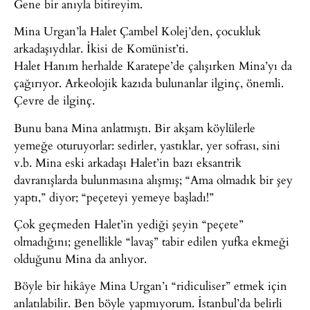
Gene bir anıyla bitireyim.
Mina Urgan’la Halet Çambel Kolej’den, çocukluk
arkadaşıydılar. İkisi de Komünist’ti.
Halet Hanım herhalde Karatepe’de çalışırken Mina’yı da
çağırıyor. Arkeolojik kazıda bulunanlar ilginç, önemli.
Çevre de ilginç.
Bunu bana Mina anlatmıştı. Bir akşam köylülerle
yemeğe oturuyorlar: sedirler, yastıklar, yer sofrası, sini
v.b. Mina eski arkadaşı Halet’in bazı eksantrik
davranışlarda bulunmasına alışmış; “Ama olmadık bir şey
yaptı,” diyor; “peçeteyi yemeye başladı!”
Çok geçmeden Halet’in yediği şeyin “peçete”
olmadığını; genellikle “lavaş” tabir edilen yufka ekmeği
olduğunu Mina da anlıyor.
Böyle bir hikâye Mina Urgan’ı “ridiculiser” etmek için
anlatılabilir. Ben böyle yapmıyorum. İstanbul’da belirli