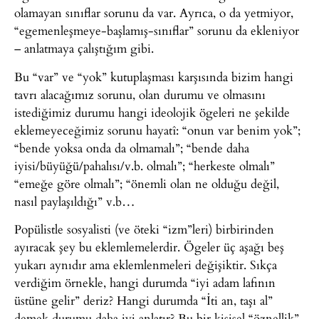
olamayan sınıflar sorunu da var. Ayrıca, o da yetmiyor,
“egemenleşmeye-başlamış-sınıflar” sorunu da ekleniyor
– anlatmaya çalıştığım gibi.
Bu “var” ve “yok” kutuplaşması karşısında bizim hangi
tavrı alacağımız sorunu, olan durumu ve olmasını
istediğimiz durumu hangi ideolojik ögeleri ne şekilde
eklemeyeceğimiz sorunu hayatî: “onun var benim yok”;
“bende yoksa onda da olmamalı”; “bende daha
iyisi/büyüğü/pahalısı/v.b. olmalı”; “herkeste olmalı”
“emeğe göre olmalı”; “önemli olan ne olduğu değil,
nasıl paylaşıldığı” v.b…
Popülistle sosyalisti (ve öteki “izm”leri) birbirinden
ayıracak şey bu eklemlemelerdir. Ögeler üç aşağı beş
yukarı aynıdır ama eklemlenmeleri değişiktir. Sıkça
verdiğim örnekle, hangi durumda “iyi adam lafının
üstüne gelir” deriz? Hangi durumda “İti an, taşı al”
demek durumu daha iyi anlatır? Bu bir kişisel “öznellik”