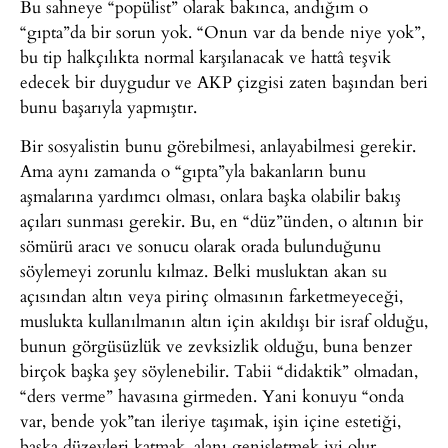
Bu sahneye “popülist” olarak bakınca, andığım o
“gıpta”da bir sorun yok. “Onun var da bende niye yok”,
bu tip halkçılıkta normal karşılanacak ve hattâ teşvik
edecek bir duygudur ve AKP çizgisi zaten başından beri
bunu başarıyla yapmıştır.
Bir sosyalistin bunu görebilmesi, anlayabilmesi gerekir.
Ama aynı zamanda o “gıpta”yla bakanların bunu
aşmalarına yardımcı olması, onlara başka olabilir bakış
açıları sunması gerekir. Bu, en “düz”ünden, o altının bir
sömürü aracı ve sonucu olarak orada bulunduğunu
söylemeyi zorunlu kılmaz. Belki musluktan akan su
açısından altın veya pirinç olmasının farketmeyeceği,
muslukta kullanılmanın altın için akıldışı bir israf olduğu,
bunun görgüsüzlük ve zevksizlik olduğu, buna benzer
birçok başka şey söylenebilir. Tabii “didaktik” olmadan,
“ders verme” havasına girmeden. Yani konuyu “onda
var, bende yok”tan ileriye taşımak, işin içine estetiği,
başka düzeyleri katmak, alanı genişletmek iyi olur.