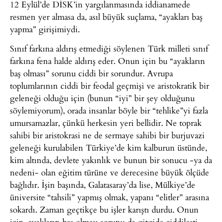
12 Eylül’de DİSK’in yargılanmasında iddianamede
resmen yer almasa da, asıl büyük suçlama, “ayakları baş
yapma” girişimiydi.
Sınıf farkına aldırış etmediği söylenen Türk milleti sınıf
farkına fena halde aldırış eder. Onun için bu “ayakların
baş olması” sorunu ciddi bir sorundur. Avrupa
toplumlarının ciddi bir feodal geçmişi ve aristokratik bir
geleneği olduğu için (bunun “iyi” bir şey olduğunu
söylemiyorum), orada insanlar böyle bir “tehlike”yi fazla
umursamazlar, çünkü herkesin yeri bellidir. Ne toprak
sahibi bir aristokrasi ne de sermaye sahibi bir burjuvazi
geleneği kurulabilen Türkiye’de kim kalburun üstünde,
kim altında, devlete yakınlık ve bunun bir sonucu -ya da
nedeni- olan eğitim türüne ve derecesine büyük ölçüde
bağlıdır. İşin başında, Galatasaray’da lise, Mülkiye’de
üniversite “tahsili” yapmış olmak, yapanı “elitler” arasına
sokardı. Zaman geçtikçe bu işler karıştı durdu. Onun
için, ayakların baş olması sorunu da gitgide ciddileşti.