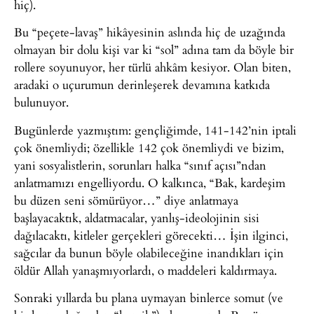
hiç).
Bu “peçete-lavaş” hikâyesinin aslında hiç de uzağında
olmayan bir dolu kişi var ki “sol” adına tam da böyle bir
rollere soyunuyor, her türlü ahkâm kesiyor. Olan biten,
aradaki o uçurumun derinleşerek devamına katkıda
bulunuyor.
Bugünlerde yazmıştım: gençliğimde, 141-142’nin iptali
çok önemliydi; özellikle 142 çok önemliydi ve bizim,
yani sosyalistlerin, sorunları halka “sınıf açısı”ndan
anlatmamızı engelliyordu. O kalkınca, “Bak, kardeşim
bu düzen seni sömürüyor…” diye anlatmaya
başlayacaktık, aldatmacalar, yanlış-ideolojinin sisi
dağılacaktı, kitleler gerçekleri görecekti… İşin ilginci,
sağcılar da bunun böyle olabileceğine inandıkları için
öldür Allah yanaşmıyorlardı, o maddeleri kaldırmaya.
Sonraki yıllarda bu plana uymayan binlerce somut (ve