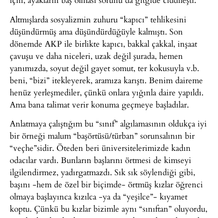
Altmışlarda sosyalizmin zuhuru “kapıcı” tehlikesini
düşündürmüş ama düşündürdüğüyle kalmıştı. Son
dönemde AKP ile birlikte kapıcı, bakkal çakkal, inşaat
çavuşu ve daha niceleri, uzak değil şurada, hemen
yanımızda, soyut değil gayet somut, ter kokusuyla v.b.
beni, “bizi” itekleyerek, aramıza karıştı. Benim daireme
henüz yerleşmediler, çünkü onlara yığınla daire yapıldı.
Ama bana talimat verir konuma geçmeye başladılar.
Anlatmaya çalıştığım bu “sınıf” algılamasının oldukça iyi
bir örneği malum “başörtüsü/türban” sorunsalının bir
“veçhe”sidir. Öteden beri üniversitelerimizde kadın
odacılar vardı. Bunların başlarını örtmesi de kimseyi
ilgilendirmez, yadırgatmazdı. Sık sık söylendiği gibi,
başını -hem de özel bir biçimde- örtmüş kızlar öğrenci
olmaya başlayınca kızılca -ya da “yeşilce”- kıyamet
koptu. Çünkü bu kızlar bizimle aynı “sınıftan” oluyordu,