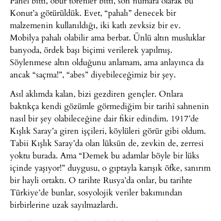
Panel bitti, öbür törenler bitti, son numara olarak bu
Konut’a götürüldük. Evet, “pahalı” denecek bir
malzemenin kullanıldığı, iki katlı zevksiz bir ev.
Mobilya pahalı olabilir ama berbat. Ünlü altın musluklar
banyoda, ördek başı biçimi verilerek yapılmış.
Söylenmese altın olduğunu anlamam, ama anlayınca da
ancak “saçma!”, “abes” diyebileceğimiz bir şey.
Asıl aklımda kalan, bizi gezdiren gençler. Onlara
baktıkça kendi gözümle görmediğim bir tarihî sahnenin
nasıl bir şey olabileceğine dair fikir edindim. 1917’de
Kışlık Saray’a giren işçileri, köylüleri görür gibi oldum.
Tabii Kışlık Saray’da olan lüksün de, zevkin de, zerresi
yoktu burada. Ama “Demek bu adamlar böyle bir lüks
içinde yaşıyor!” duygusu, o gıptayla karışık öfke, sanırım
bir hayli ortaktı. O tarihte Rusya’da onlar, bu tarihte
Türkiye’de bunlar, sosyolojik veriler bakımından
birbirlerine uzak sayılmazlardı.