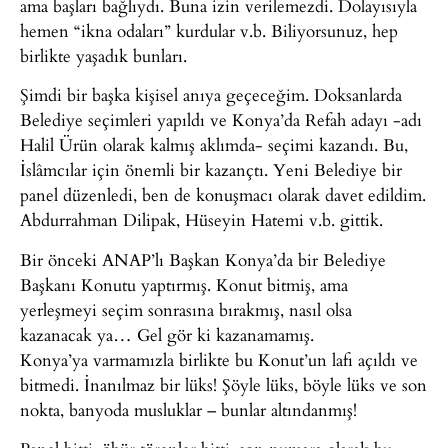
ama başları bağlıydı. Buna izin verilemezdi. Dolayısıyla
hemen “ikna odaları” kurdular v.b. Biliyorsunuz, hep
birlikte yaşadık bunları.
Şimdi bir başka kişisel anıya geçeceğim. Doksanlarda
Belediye seçimleri yapıldı ve Konya’da Refah adayı -adı
Halil Ürün olarak kalmış aklımda- seçimi kazandı. Bu,
İslâmcılar için önemli bir kazançtı. Yeni Belediye bir
panel düzenledi, ben de konuşmacı olarak davet edildim.
Abdurrahman Dilipak, Hüseyin Hatemi v.b. gittik.
Bir önceki ANAP’lı Başkan Konya’da bir Belediye
Başkanı Konutu yaptırmış. Konut bitmiş, ama
yerleşmeyi seçim sonrasına bırakmış, nasıl olsa
kazanacak ya… Gel gör ki kazanamamış.
Konya’ya varmamızla birlikte bu Konut’un lafı açıldı ve
bitmedi. İnanılmaz bir lüks! Şöyle lüks, böyle lüks ve son
nokta, banyoda musluklar – bunlar altındanmış!