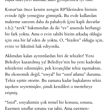
Konut’tan önce kentin zengin RP’lilerinden birinin
evinde öğle yemeğine gitmiştik. Bu evde kullanılan
malzeme sanırım daha da pahalıydı (çini kaplı duvarlar
v.b.); “zevk” bakımından da iki “ev” arasında herhangi
bir fark yoktu. Ama o evin sahibi bizim arkadaş olduğu
için ona bir laf eden de yoktu. O, “bizden” olduğu için,
evini ve lüksünü hak ediyordu.
Aklımdan kalan ayrıntılardan biri de telsizler! Yeni
Belediye kazanılmış ya! Belediye’nin bu yeni kadroları
telsizlerini edinmişler, pek kıvançlılar telsiz taşımaktan.
Bu ekonomik değil, “sosyal” bir “sınıf atlama” durumu.
Telsiz eşittir otorite. Bu zamana kadar başkalarını telsiz
taşırken seyretmişler, şimdi kendileri o mertebeye
erişmiş.
“Sınıf”, sosyalizmin çok temel bir konusu, sorunu.
Egemen sınıflar sorunu var tabii. Ama egemen-