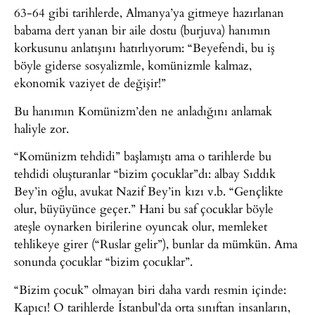
63-64 gibi tarihlerde, Almanya’ya gitmeye hazırlanan
babama dert yanan bir aile dostu (burjuva) hanımın
korkusunu anlatışını hatırlıyorum: “Beyefendi, bu iş
böyle giderse sosyalizmle, komünizmle kalmaz,
ekonomik vaziyet de değişir!”
Bu hanımın Komünizm’den ne anladığını anlamak
haliyle zor.
“Komünizm tehdidi” başlamıştı ama o tarihlerde bu
tehdidi oluşturanlar “bizim çocuklar”dı: albay Sıddık
Bey’in oğlu, avukat Nazif Bey’in kızı v.b. “Gençlikte
olur, büyüyünce geçer.” Hani bu saf çocuklar böyle
ateşle oynarken birilerine oyuncak olur, memleket
tehlikeye girer (“Ruslar gelir”), bunlar da mümkün. Ama
sonunda çocuklar “bizim çocuklar”.
“Bizim çocuk” olmayan biri daha vardı resmin içinde:
Kapıcı! O tarihlerde İstanbul’da orta sınıftan insanların,