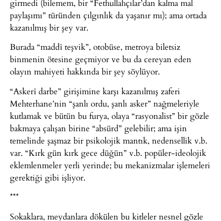
girmedi (bilemem, bir “Fethullahçılar’dan kalma mal
paylaşımı” türünden çılgınlık da yaşanır mı); ama ortada
kazanılmış bir şey var.
Burada “maddî teşvik”, otobüse, metroya biletsiz
binmenin ötesine geçmiyor ve bu da cereyan eden
olayın mahiyeti hakkında bir şey söylüyor.
“Askerî darbe” girişimine karşı kazanılmış zaferi
Mehterhane’nin “şanlı ordu, şanlı asker” nağmeleriyle
kutlamak ve bütün bu furya, olaya “rasyonalist” bir gözle
bakmaya çalışan birine “absürd” gelebilir; ama işin
temelinde şaşmaz bir psikolojik mantık, nedensellik v.b.
var. “Kırk gün kırk gece düğün” v.b. popüler-ideolojik
eklemlenmeler yerli yerinde; bu mekanizmalar işlemeleri
gerektiği gibi işliyor.
***
Sokaklara, meydanlara dökülen bu kitleler nesnel gözle