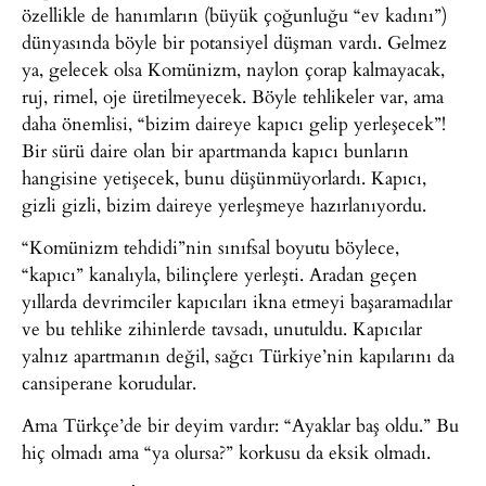
özellikle de hanımların (büyük çoğunluğu “ev kadını”)
dünyasında böyle bir potansiyel düşman vardı. Gelmez
ya, gelecek olsa Komünizm, naylon çorap kalmayacak,
ruj, rimel, oje üretilmeyecek. Böyle tehlikeler var, ama
daha önemlisi, “bizim daireye kapıcı gelip yerleşecek”!
Bir sürü daire olan bir apartmanda kapıcı bunların
hangisine yetişecek, bunu düşünmüyorlardı. Kapıcı,
gizli gizli, bizim daireye yerleşmeye hazırlanıyordu.
“Komünizm tehdidi”nin sınıfsal boyutu böylece,
“kapıcı” kanalıyla, bilinçlere yerleşti. Aradan geçen
yıllarda devrimciler kapıcıları ikna etmeyi başaramadılar
ve bu tehlike zihinlerde tavsadı, unutuldu. Kapıcılar
yalnız apartmanın değil, sağcı Türkiye’nin kapılarını da
cansiperane korudular.
Ama Türkçe’de bir deyim vardır: “Ayaklar baş oldu.” Bu
hiç olmadı ama “ya olursa?” korkusu da eksik olmadı.