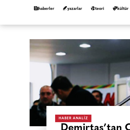
haberler
yazarlar
teori
kültür
HABER ANALIZ
Demirtaş’tan C