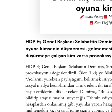
oyuna ki
marksist.org
Ya
Son Değişi
HDP Eş Genel Başkanı Selahattin Demirt
oyuna kimsenin düşmemesi, gelmemesi la
düşürmeye çalışan kim varsa provokasyo
HDP Eş Genel Başkanı Selahattin Demirtaş, Şırna
provokasyonu değerlendirdi. Ölen 3 kişiye Allah
“Acılarını yürekten paylaştığımı belirtmek istiyo
sosyal medya hesaplarından tahrik eden, iki taraf
tespit ettiklerine dikkat çeken Demirtaş, “Bu sos
bildirip araştırılmasını isteyeceğiz.Tahmin ed
hesaplardan onlarınmış gibi yayınlar yapan hesa
muhtemeldir ki, iki taraf içine sızma yapmış ve b