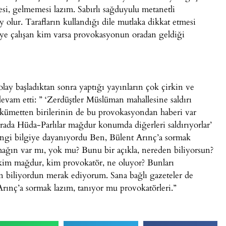
, gelmemesi lazım. Sabırlı sağduyulu metanetli
y olur. Tarafların kullandığı dile mutlaka dikkat etmesi
eye çalışan kim varsa provokasyonun oradan geldiği
ay başladıktan sonra yaptığı yayınların çok çirkin ve
evam etti: ” ‘Zerdüştler Müslüman mahallesine saldırı
 hükümetten birilerinin de bu provokasyondan haberi var
da Hüda-Parlılar mağdur konumda diğerleri saldırıyorlar’
ngi bilgiye dayanıyordu Ben, Bülent Arınç’a sormak
ağın var mı, yok mu? Bunu bir açıkla, nereden biliyorsun?
e kim mağdur, kim provokatör, ne oluyor? Bunları
n biliyordun merak ediyorum. Sana bağlı gazeteler de
rınç’a sormak lazım, tanıyor mu provokatörleri.”