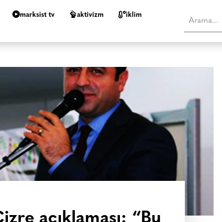
marksist tv
aktivizm
i̇klim
izre açıklaması: “Bu