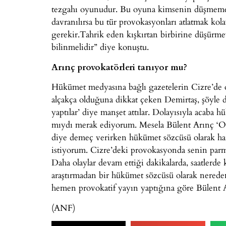
tezgahı oyunudur. Bu oyuna kimsenin düşmemesi
davranılırsa bu tür provokasyonları atlatmak kola
gerekir.Tahrik eden kışkırtan birbirine düşürm
bilinmelidir” diye konuştu.
Arınç provokatörleri tanıyor mu?
Hükümet medyasına bağlı gazetelerin Cizre’de ol
alçakça olduğuna dikkat çeken Demirtaş, şöyle d
yaptılar’ diye manşet attılar. Dolayısıyla acaba
mıydı merak ediyorum. Mesela Bülent Arınç ‘Ora
diye demeç verirken hükümet sözcüsü olarak ha
istiyorum. Cizre’deki provokasyonda senin parm
Daha olaylar devam ettiği dakikalarda, saatlerd
araştırmadan bir hükümet sözcüsü olarak nerede
hemen provokatif yayın yaptığına göre Bülent A
(ANF)