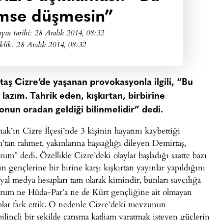
mse düşmesin”
yın tarihi:
28 Aralık 2014, 08:32
klik: 28 Aralık 2014, 08:32
aş Cizre’de yaşanan provokasyonla ilgili, “Bu
zım. Tahrik eden, kışkırtan, birbirine
nun oradan geldiği bilinmelidir” dedi.
k’ın Cizre İlçesi’nde 3 kişinin hayatını kaybettiği
’tan rahmet, yakınlarına başsağlığı dileyen Demirtaş,
rum” dedi. Özellikle Cizre’deki olaylar başladığı saatte bazı
ın gençlerine bir birine karşı kışkırtan yayınlar yapıldığını
yal medya hesapları tam olarak kimindir, bunları savcılığa
iyorum ne Hüda-Par’a ne de Kürt gençliğine ait olmayan
plar fark ettik. O nedenle Cizre’deki mevzunun
ilinçli bir şekilde çatışma katliam yaratmak isteyen güçlerin