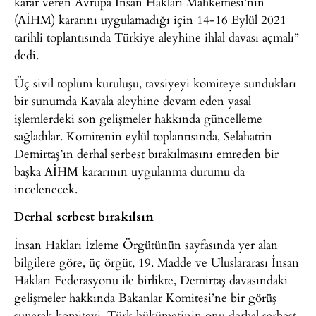
karar veren Avrupa İnsan Hakları Mahkemesi’nin
(AİHM) kararını uygulamadığı için 14-16 Eylül 2021
tarihli toplantısında Türkiye aleyhine ihlal davası açmalı”
dedi.
Üç sivil toplum kuruluşu, tavsiyeyi komiteye sundukları
bir sunumda Kavala aleyhine devam eden yasal
işlemlerdeki son gelişmeler hakkında güncelleme
sağladılar. Komitenin eylül toplantısında, Selahattin
Demirtaş’ın derhal serbest bırakılmasını emreden bir
başka AİHM kararının uygulanma durumu da
incelenecek.
Derhal serbest bırakılsın
İnsan Hakları İzleme Örgütünün sayfasında yer alan
bilgilere göre, üç örgüt, 19. Madde ve Uluslararası İnsan
Hakları Federasyonu ile birlikte, Demirtaş davasındaki
gelişmeler hakkında Bakanlar Komitesi’ne bir görüş
sunarak komiteyi, Türk hükümetinin onu derhal serbest