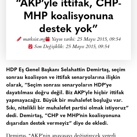
“AKP’yle ittifak, CHP-
MHP koalisyonuna
destek yok”
marksist.org
Yayın tarihi:
25 Mayıs 2015, 09:54
Son Değişiklik: 25 Mayıs 2015, 09:54
HDP Eş Genel Başkanı Selahattin Demirtaş, seçim
sonrası koalisyon ve ittifak senaryolarına ilişkin
olarak, “Seçim sonrası senaryoların HDP’ye
dayatılması doğru değil. Biz AKP’yle hiçbir ittifak
yapmayacağız. Büyük bir muhalefet boşluğu var.
Sıkı, nitelikli bir muhalefet partisi olmak istiyoruz”
dedi. Demirtaş, “CHP ve MHP’nin koalisyonuna
dışarıdan destek vermeyiz” diye de ekledi.
Demirtaş, “AKP’nin anayasayı değiştirecek yeterli