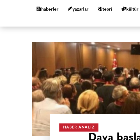
haberler
yazarlar
teori
kültür
HABER ANALIZ
Dava başl