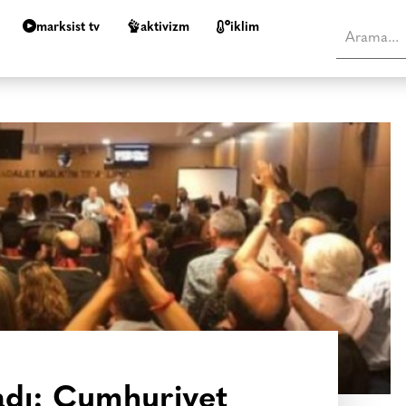
marksist tv
aktivizm
i̇klim
adı: Cumhuriyet