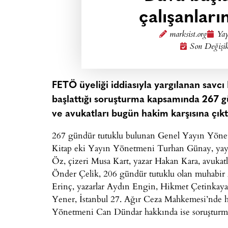
çalışanları
marksist.org
Yay
Son Değişik
FETÖ üyeliği iddiasıyla yargılanan savc
başlattığı soruşturma kapsamında 267 g
ve avukatları bugün hakim karşısına çıkt
267 gündür tutuklu bulunan Genel Yayın Yönet
Kitap eki Yayın Yönetmeni Turhan Günay, yayın
Öz, çizeri Musa Kart, yazar Hakan Kara, avuka
Önder Çelik, 206 gündür tutuklu olan muhabir 
Erinç, yazarlar Aydın Engin, Hikmet Çetinkaya,
Yener, İstanbul 27. Ağır Ceza Mahkemesi’nde h
Yönetmeni Can Dündar hakkında ise soruşturma a