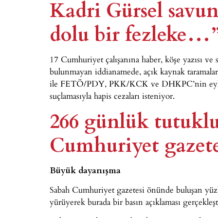
Kadri Gürsel savunm
dolu bir fezleke…
17 Cumhuriyet çalışanına haber, köşe yazısı ve 
bulunmayan iddianamede, açık kaynak taramaları,
ile FETÖ/PDY, PKK/KCK ve DHKPC’nin eylem
suçlamasıyla hapis cezaları isteniyor.
266 günlük tutukl
Cumhuriyet gazetes
Büyük dayanışma
Sabah Cumhuriyet gazetesi önünde buluşan yüzl
yürüyerek burada bir basın açıklaması gerçekleşt