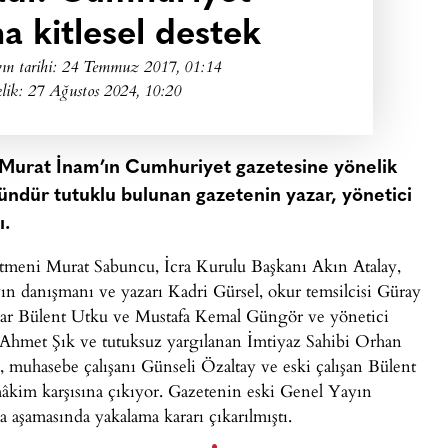
na kitlesel destek
ın tarihi:
24 Temmuz 2017, 01:14
lik: 27 Ağustos 2024, 10:20
ı Murat İnam’ın Cumhuriyet gazetesine yönelik
ündür tutuklu bulunan gazetenin yazar, yönetici
ı.
meni Murat Sabuncu, İcra Kurulu Başkanı Akın Atalay,
 danışmanı ve yazarı Kadri Gürsel, okur temsilcisi Güray
tlar Bülent Utku ve Mustafa Kemal Güngör ve yönetici
Ahmet Şık ve tutuksuz yargılanan İmtiyaz Sahibi Orhan
 muhasebe çalışanı Günseli Özaltay ve eski çalışan Bülent
âkim karşısına çıkıyor. Gazetenin eski Genel Yayın
şamasında yakalama kararı çıkarılmıştı.