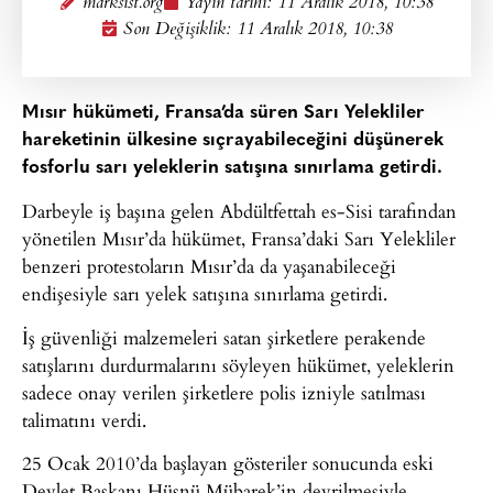
marksist.org
Yayın tarihi:
11 Aralık 2018, 10:38
Son Değişiklik: 11 Aralık 2018, 10:38
Mısır hükümeti, Fransa’da süren Sarı Yelekliler
hareketinin ülkesine sıçrayabileceğini düşünerek
fosforlu sarı yeleklerin satışına sınırlama getirdi.
Darbeyle iş başına gelen Abdültfettah es-Sisi tarafından
yönetilen Mısır’da hükümet, Fransa’daki Sarı Yelekliler
benzeri protestoların Mısır’da da yaşanabileceği
endişesiyle sarı yelek satışına sınırlama getirdi.
İş güvenliği malzemeleri satan şirketlere perakende
satışlarını durdurmalarını söyleyen hükümet, yeleklerin
sadece onay verilen şirketlere polis izniyle satılması
talimatını verdi.
25 Ocak 2010’da başlayan gösteriler sonucunda eski
Devlet Başkanı Hüsnü Mübarek’in devrilmesiyle