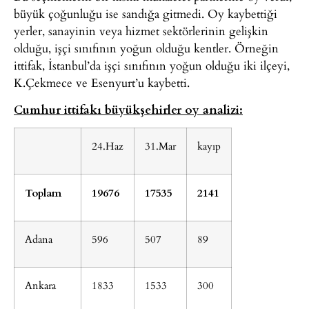
büyük çoğunluğu ise sandığa gitmedi. Oy kaybettiği
yerler, sanayinin veya hizmet sektörlerinin gelişkin
olduğu, işçi sınıfının yoğun olduğu kentler. Örneğin
ittifak, İstanbul’da işçi sınıfının yoğun olduğu iki ilçeyi,
K.Çekmece ve Esenyurt’u kaybetti.
Cumhur ittifakı büyükşehirler oy analizi:
24.Haz
31.Mar
kayıp
Toplam
19676
17535
2141
Adana
596
507
89
Ankara
1833
1533
300