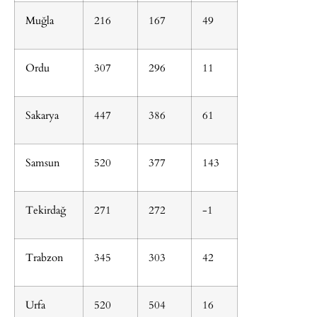
Muğla
216
167
49
Ordu
307
296
11
Sakarya
447
386
61
Samsun
520
377
143
Tekirdağ
271
272
-1
Trabzon
345
303
42
Urfa
520
504
16