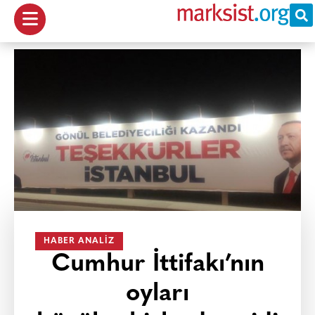
HABER ANALIZ
Cumhur İttifakı’nın
oyları