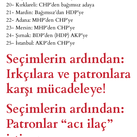
20- Kırklareli: CHP’den bağımsız adaya
21- Mardin: Bağımsız’dan HDP’ye
22- Adana: MHP’den CHP’ye
23- Mersin: MHP’den CHP’ye
24- Şırnak: BDP’den (HDP) AKP’ye
25- İstanbul: AKP’den CHP’ye
Seçimlerin ardından:
Irkçılara ve patronlara
karşı mücadeleye!
Seçimlerin ardından:
Patronlar “acı ilaç”