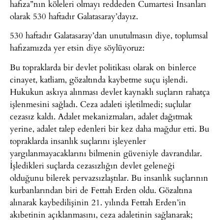
hafıza”nın köleleri olmayı reddeden Cumartesi İnsanları
olarak 530 haftadır Galatasaray’dayız.
530 haftadır Galatasaray’dan unutulmasın diye, toplumsal
hafızamızda yer etsin diye söylüyoruz:
Bu topraklarda bir devlet politikası olarak on binlerce
cinayet, katliam, gözaltında kaybetme suçu işlendi.
Hukukun askıya alınması devlet kaynaklı suçların rahatça
işlenmesini sağladı. Ceza adaleti işletilmedi; suçlular
cezasız kaldı. Adalet mekanizmaları, adalet dağıtmak
yerine, adalet talep edenleri bir kez daha mağdur etti. Bu
topraklarda insanlık suçlarını işleyenler
yargılanmayacaklarını bilmenin güveniyle davrandılar.
İşledikleri suçlarda cezasızlığın devlet geleneği
olduğunu bilerek pervazsızlaştılar. Bu insanlık suçlarının
kurbanlarından biri de Fettah Erden oldu. Gözaltına
alınarak kaybedilişinin 21. yılında Fettah Erden’in
akıbetinin açıklanmasını, ceza adaletinin sağlanarak;