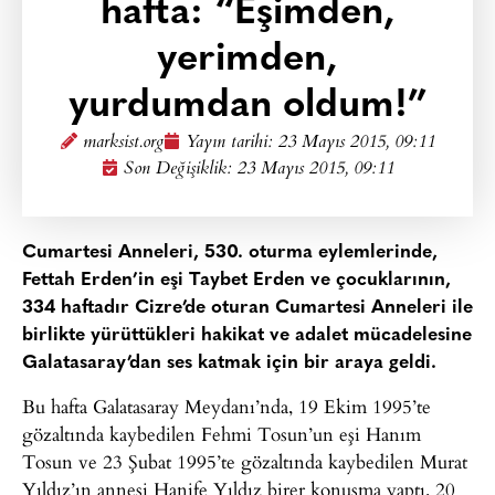
hafta: “Eşimden,
yerimden,
yurdumdan oldum!”
marksist.org
Yayın tarihi:
23 Mayıs 2015, 09:11
Son Değişiklik: 23 Mayıs 2015, 09:11
Cumartesi Anneleri, 530. oturma eylemlerinde,
Fettah Erden’in eşi Taybet Erden ve çocukları
nın,
334 haftadır Cizre’de oturan Cumartesi Anneleri ile
birlikte
yürüttükleri
hakikat ve adalet mücadelesi
ne
Galatasaray’dan ses katmak için bir araya geldi.
Bu hafta Galatasaray Meydanı’nda, 19 Ekim 1995’te
gözaltında kaybedilen Fehmi Tosun’un eşi Hanım
Tosun ve 23 Şubat 1995’te gözaltında kaybedilen Murat
Yıldız’ın annesi Hanife Yıldız birer konuşma yaptı. 20