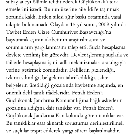
subay aileyi ölümle tehdit ederek Güçlükonak’ı terk
etmelerini istedi. Bunun üzerine aile İdil’e taşınmak
zorunda kaldı. Erden ailesi ağır baskı ortamında yasal
takipte bulunamadı. Olaydan 15 yıl sonra, 2009 yılında
Taybet Erden Cizre Cumhuriyet Başsavcılığı’na
başvurarak eşinin akıbetinin araştırılmasını ve
sorumluların yargılanmasını talep etti. Suçla hesaplaşma
devlete verilmiş bir görevdir. Devlet işlenmiş suçlarla ve
faillerle hesaplaşma işini, adli mekanizmaları aracılığıyla
yerine getirmek zorundadır. Delillerin gizlendiği,
izlerin silindiği, belgelerin tahrif edildiği, sahte
belgelerin üretildiği gözaltında kaybetme suçunda, en
önemli delil tanık ifadeleridir. Fettah Erden’i
Güçlükonak Jandarma Komutanlığına bağlı askerlerin
gözaltına aldığına dair tanıklar var. Fettah Erden’i
Güçlükonak Jandarma Karakolunda gören tanıklar var.
Bu tanıklıklar esas alınarak soruşturma derinleştirilmeli
ve suçlular tespit edilerek yargı süreci başlatılmalıdır.