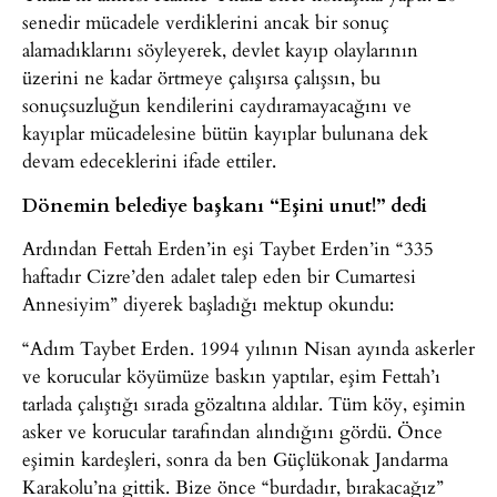
senedir mücadele verdiklerini ancak bir sonuç
alamadıklarını söyleyerek, devlet kayıp olaylarının
üzerini ne kadar örtmeye çalışırsa çalışsın, bu
sonuçsuzluğun kendilerini caydıramayacağını ve
kayıplar mücadelesine bütün kayıplar bulunana dek
devam edeceklerini ifade ettiler.
Dönemin belediye başkanı “Eşini unut!” dedi
Ardından Fettah Erden’in eşi Taybet Erden’in “335
haftadır Cizre’den adalet talep eden bir Cumartesi
Annesiyim” diyerek başladığı mektup okundu:
“Adım Taybet Erden. 1994 yılının Nisan ayında askerler
ve korucular köyümüze baskın yaptılar, eşim Fettah’ı
tarlada çalıştığı sırada gözaltına aldılar. Tüm köy, eşimin
asker ve korucular tarafından alındığını gördü. Önce
eşimin kardeşleri, sonra da ben Güçlükonak Jandarma
Karakolu’na gittik. Bize önce “burdadır, bırakacağız”