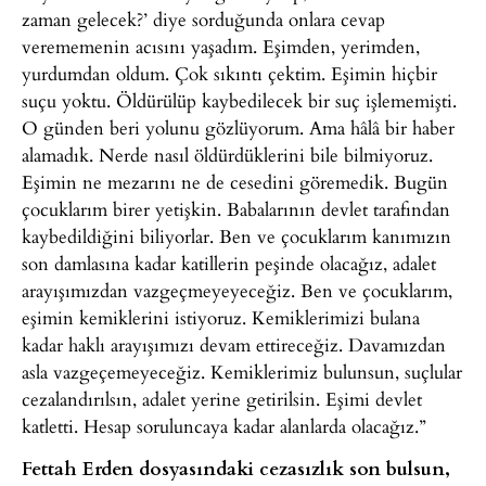
zaman gelecek?’ diye sorduğunda onlara cevap
verememenin acısını yaşadım. Eşimden, yerimden,
yurdumdan oldum. Çok sıkıntı çektim. Eşimin hiçbir
suçu yoktu. Öldürülüp kaybedilecek bir suç işlememişti.
O günden beri yolunu gözlüyorum. Ama hâlâ bir haber
alamadık. Nerde nasıl öldürdüklerini bile bilmiyoruz.
Eşimin ne mezarını ne de cesedini göremedik. Bugün
çocuklarım birer yetişkin. Babalarının devlet tarafından
kaybedildiğini biliyorlar. Ben ve çocuklarım kanımızın
son damlasına kadar katillerin peşinde olacağız, adalet
arayışımızdan vazgeçmeyeyeceğiz. Ben ve çocuklarım,
eşimin kemiklerini istiyoruz. Kemiklerimizi bulana
kadar haklı arayışımızı devam ettireceğiz. Davamızdan
asla vazgeçemeyeceğiz. Kemiklerimiz bulunsun, suçlular
cezalandırılsın, adalet yerine getirilsin. Eşimi devlet
katletti. Hesap soruluncaya kadar alanlarda olacağız.”
Fettah Erden dosyasındaki cezasızlık son bulsun,