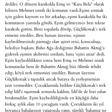
dediler. O dönem karakolda Ertaş ve “Kara Bela” olarak
bilinen Mehmet isimli iki komutan vardı.Eşimi sormak
için giden kaynım ve bir arkadaşı, eşimi karakolda bu iki
komutanın yanında gördü. Eşim gelmeyince ben tekrar
karakola gittim. Beni sopalarla dövüp, Güçlükonak’ı terk
etmemi istediler. Ben bunun üzerine, eşimin
kaybedilmesinde parmağı olan aşiret reisi, korucubaşı,
belediye başkanı Baho Ağa dediğimiz Bahattin Aktuğ’a
giderek eşimin akıbetini sordum, bana ‘eşini unut’ dedi.
Eşim kaybedildikten sonra hem Ertaş ve Mehmet isimli
komutanlar hem de Bahattin Aktuğ bizi ölümle tehdit
edip, köyü terk etmemizi istediler. Bunun üzerine
Güçlükonak’a taşındık ancak buraya da yerleşmemize
izin vermediler. Çocuklarımla birlikte Güçlükonak’ı terk
edip İdil’e taşınmak zorunda kaldım. İdil’de de bizi rahat
bırakmadılar. Eşim kaybedildiğinde en küçüğü daha
birkaç aylık olan 10 çocuğum vardı. Çocuklarım iki yıl
boyunca babalarının yatağında yatıp, sürekli ‘babamız ne